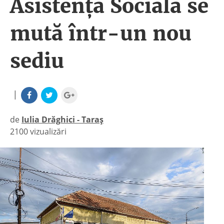
Asistenţă Socială se
mută într-un nou
sediu
|
de
Iulia Drăghici - Taraș
2100 vizualizări
|