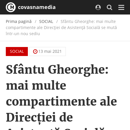
covasnamedia
Navi
Prima pagină
SOCIAL
Sfântu Gheorghe: mai multe
compartimente ale Direcţiei de Asistenţă Socială se mută
într-un nou sediu
SOCIAL
13 mai 2021
Sfântu Gheorghe:
mai multe
compartimente ale
Direcţiei de