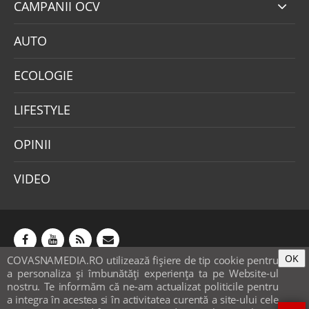
CAMPANII OCV
AUTO
ECOLOGIE
LIFESTYLE
OPINII
VIDEO
OK
COVASNAMEDIA.RO utilizează fişiere de tip cookie pentru
Abonamente
Publicitate
Mica publicitate
a personaliza și îmbunătăți experiența ta pe Website-ul
Contact
Sondaje
POLITICA COOKIE-URI & GDPR
nostru. Te informăm că ne-am actualizat politicile pentru
a integra în acestea si în activitatea curentă a site-ului cele
© covasnamedia.ro. Website by
softhost
.