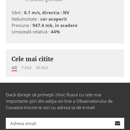
Vânt :
6.1 m/s, directia : NV
Nebulozitate :
cer acoperit
Presiune :
947.4 mb, in scadere
Umezeală relativă :
44%
Cele mai citite
AZI
7 ZILE
30 ZILE
Dacă dorești să primești zilnic fluxul cu cele mai
importante știri din ediția on-line a Observatorului de
Covasna înscrie-te aici cu adresa ta de e-mail