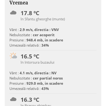
Vremea
17.8 ºC
în Sfantu gheorghe (munte)
Vânt :
2.9 m/s, directia : VNV
Nebulozitate :
cer acoperit
Presiune :
948.4 mb, in scadere
Umezeală relativă :
34%
16.5 ºC
în Intorsura buzaului
Vânt :
4.1 m/s, directia : NV
Nebulozitate :
cer partial noros
Presiune :
929.0 mb, in scadere
Umezeală relativă :
43%
16.3 ºC
în Brasov ghimbav