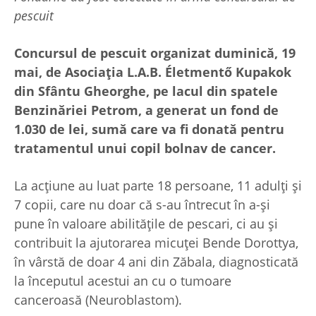
pescuit
Concursul de pescuit organizat duminică, 19
mai, de Asociația L.A.B. Életmentő Kupakok
din Sfântu Gheorghe, pe lacul din spatele
Benzinăriei Petrom, a generat un fond de
1.030 de lei, sumă care va fi donată pentru
tratamentul unui copil bolnav de cancer.
La acțiune au luat parte 18 persoane, 11 adulți și
7 copii, care nu doar că s-au întrecut în a-și
pune în valoare abilitățile de pescari, ci au și
contribuit la ajutorarea micuței Bende Dorottya,
în vârstă de doar 4 ani din Zăbala, diagnosticată
la începutul acestui an cu o tumoare
canceroasă (Neuroblastom).