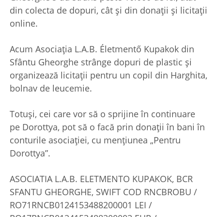
din colecta de dopuri, cât și din donații și licitații
online.
Acum Asociația L.A.B. Életmentő Kupakok din
Sfântu Gheorghe strânge dopuri de plastic și
organizează licitații pentru un copil din Harghita,
bolnav de leucemie.
Totuși, cei care vor să o sprijine în continuare
pe Dorottya, pot să o facă prin donații în bani în
conturile asociației, cu mențiunea „Pentru
Dorottya”.
ASOCIATIA L.A.B. ELETMENTO KUPAKOK, BCR
SFANTU GHEORGHE, SWIFT COD RNCBROBU /
RO71RNCB0124153488200001 LEI /