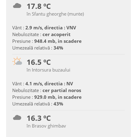
17.8 ºC
în Sfantu gheorghe (munte)
Vânt :
2.9 m/s, directia : VNV
Nebulozitate :
cer acoperit
Presiune :
948.4 mb, in scadere
Umezeală relativă :
34%
16.5 ºC
în Intorsura buzaului
Vânt :
4.1 m/s, directia : NV
Nebulozitate :
cer partial noros
Presiune :
929.0 mb, in scadere
Umezeală relativă :
43%
16.3 ºC
în Brasov ghimbav