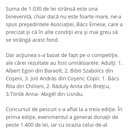
Suma de 1.030 de lei strânsă este una
binevenită, chiar dacă nu este foarte mare, ne-a
spus președintele Asociației, Bács Emese, care a
precizat și că în alte condiții era și mai greu să
se strângă acest fond.
Dar acțiunea s-a bazat de fapt pe o competiție,
ale cărei rezultate au fost următoarele: Adulți: 1.
Albert Egon din Baraolt, 2. Bibó Szabolcs din
Coșeni, 3. Joó András din Coșeni; Copii: 1. Bács
Rita din Chilieni, 2. Ráduly Anita din Brețcu,
3.Török Anna- Abigél din Lisnău.
Concursul de pescuit s-a aflat la a treia ediție. În
prima ediție, evenimentul a generat donații de
peste 1.400 de lei, iar cu ocazia celui de-al