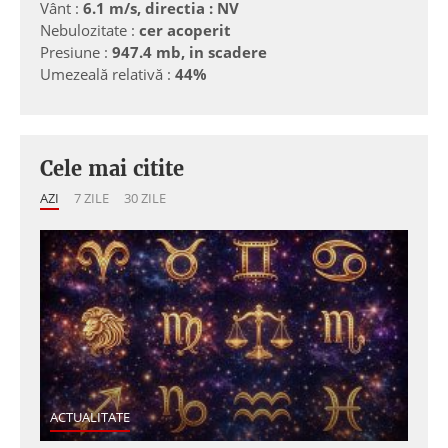
Vânt :
6.1 m/s, directia : NV
Nebulozitate :
cer acoperit
Presiune :
947.4 mb, in scadere
Umezeală relativă :
44%
Cele mai citite
AZI
7 ZILE
30 ZILE
ACTUALITATE