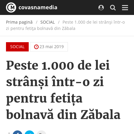
covasnamedia
Navi
Prima pagină
SOCIAL
Peste 1.000 de lei strânși într-o
zi pentru fetița bolnavă din Zăbala
SOCIAL
23 mai 2019
Peste 1.000 de lei
strânși într-o zi
pentru fetița
bolnavă din Zăbala