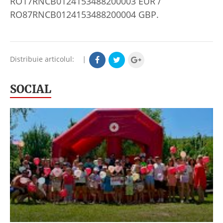
RO17RNCB0124153488200003 EUR /
RO87RNCB0124153488200004 GBP.
Distribuie articolul:
|
SOCIAL