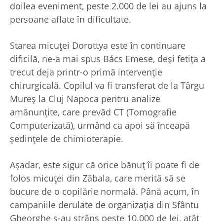
doilea eveniment, peste 2.000 de lei au ajuns la
persoane aflate în dificultate.
Starea micuței Dorottya este în continuare
dificilă, ne-a mai spus Bács Emese, deși fetița a
trecut deja printr-o primă intervenție
chirurgicală. Copilul va fi transferat de la Târgu
Mureș la Cluj Napoca pentru analize
amănunțite, care prevăd CT (Tomografie
Computerizată), urmând ca apoi să înceapă
ședințele de chimioterapie.
Așadar, este sigur că orice bănuț îi poate fi de
folos micuței din Zăbala, care merită să se
bucure de o copilărie normală. Până acum, în
campaniile derulate de organizația din Sfântu
Gheorghe s-au strâns peste 10.000 de lei, atât