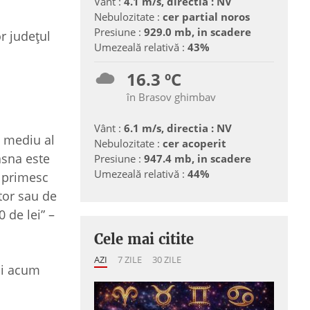
Vânt :
4.1 m/s, directia : NV
Nebulozitate :
cer partial noros
Presiune :
929.0 mb, in scadere
or județul
Umezeală relativă :
43%
16.3 ºC
în Brasov ghimbav
Vânt :
6.1 m/s, directia : NV
l mediu al
Nebulozitate :
cer acoperit
asna este
Presiune :
947.4 mb, in scadere
Umezeală relativă :
44%
ț primesc
tor sau de
 de lei” –
Cele mai citite
AZI
7 ZILE
30 ZILE
și acum