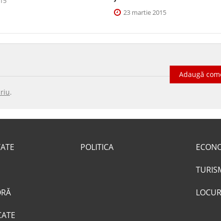
015
23 martie 2015
Adaugă com
riu
.
TATE
POLITICA
ECON
TURIS
ORĂ
LOCUR
CATE