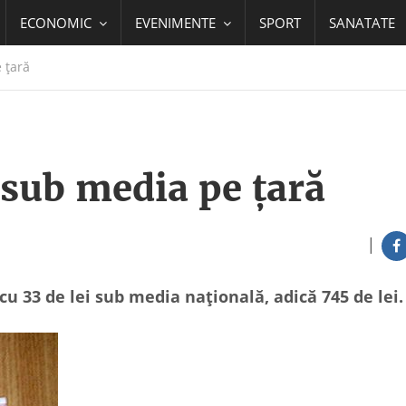
ECONOMIC
EVENIMENTE
SPORT
SANATATE
 țară
 sub media pe țară
|
cu 33 de lei sub media națională, adică 745 de lei.