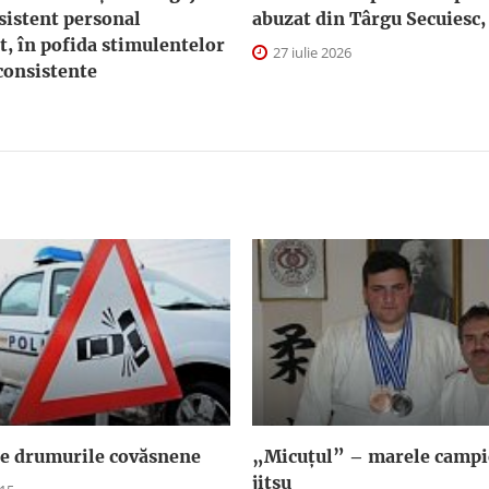
sistent personal
abuzat din Târgu Secuiesc,
t, în pofida stimulentelor
27 iulie 2026
consistente
pe drumurile covăsnene
„Micuțul” – marele campio
jitsu