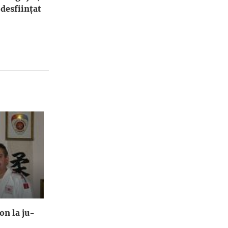
 desfiinţat
n la ju-