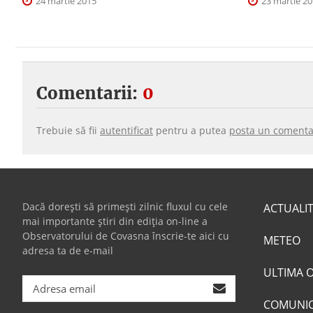
24 martie 2015
23 martie 2
Comentarii:
0
Trebuie să fii
autentificat
pentru a putea
posta un comenta
Dacă dorești să primești zilnic fluxul cu cele
ACTUALI
mai importante știri din ediția on-line a
Observatorului de Covasna înscrie-te aici cu
METEO
adresa ta de e-mail
ULTIMA 
COMUNI