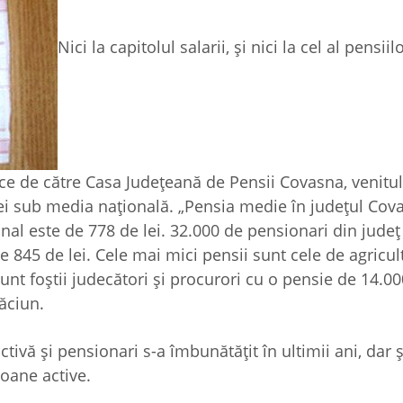
Nici la capitolul salarii, și nici la cel al pensiil
ice de către Casa Judeţeană de Pensii Covasna, venitu
lei sub media națională. „Pensia medie în județul Cov
onal este de 778 de lei. 32.000 de pensionari din jude
 845 de lei. Cele mai mici pensii sunt cele de agricul
unt foștii judecători și procurori cu o pensie de 14.000
răciun.
ivă și pensionari s-a îmbunătățit în ultimii ani, dar 
oane active.