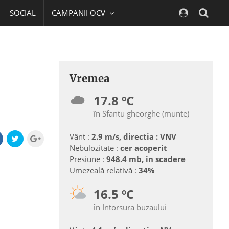
SOCIAL
CAMPANII OCV
Navig
Vremea
17.8 ºC
în Sfantu gheorghe (munte)
Vânt :
2.9 m/s, directia : VNV
Nebulozitate :
cer acoperit
Presiune :
948.4 mb, in scadere
Umezeală relativă :
34%
16.5 ºC
în Intorsura buzaului