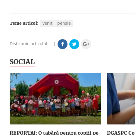
venit
pensie
Teme articol:
Distribuie articolul:
|
SOCIAL
REPORTAJ: O tabără pentru copiii pe
DGASPC Cov