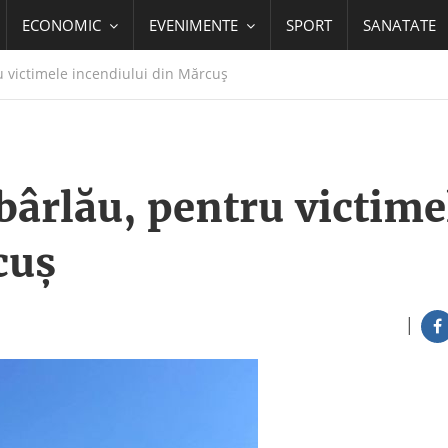
ECONOMIC
EVENIMENTE
SPORT
SANATATE
u victimele incendiului din Mărcuș
obârlău, pentru victime
cuș
|