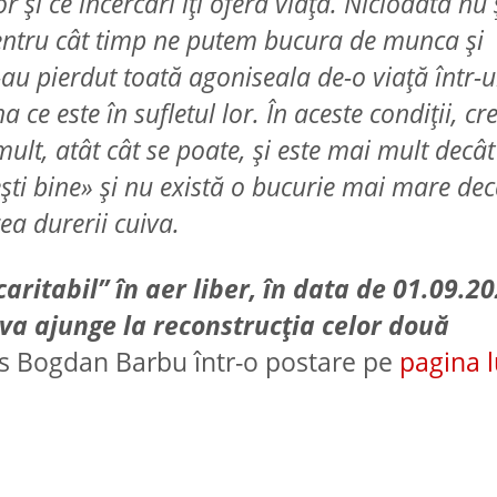
or și ce încercări îți oferă viața. Niciodată nu
pentru cât timp ne putem bucura de munca și
-au pierdut toată agoniseala de-o viață într-
 ce este în sufletul lor. În aceste condiții, cr
ult, atât cât se poate, și este mai mult decât
ești bine» și nu există o bucurie mai mare dec
rea durerii cuiva.
ritabil” în aer liber, în data de 01.09.20
 va ajunge la reconstrucția celor două
ris Bogdan Barbu într-o postare pe
pagina l