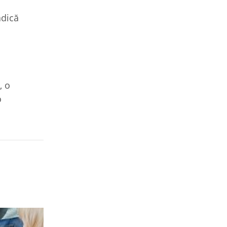
adică
, o
o