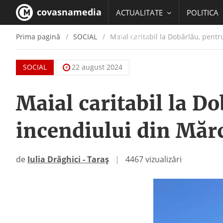
covasnamedia
ACTUALITATE
POLITICA
Prima pagină
SOCIAL
Maial caritabil la Dobârlău, pentr
EDUCATIE
SOCIAL
22 august 2024
Maial caritabil la D
incendiului din Măr
de
Iulia Drăghici - Taraș
|
4467 vizualizări