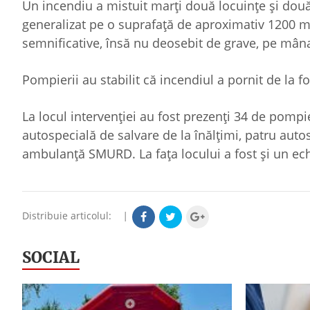
Un incendiu a mistuit marți două locuințe și două
generalizat pe o suprafață de aproximativ 1200 mp
semnificative, însă nu deosebit de grave, pe mân
Pompierii au stabilit că incendiul a pornit de la f
La locul intervenției au fost prezenți 34 de pompie
autospecială de salvare de la înălțimi, patru aut
ambulanță SMURD. La fața locului a fost și un ec
Distribuie articolul:
|
SOCIAL