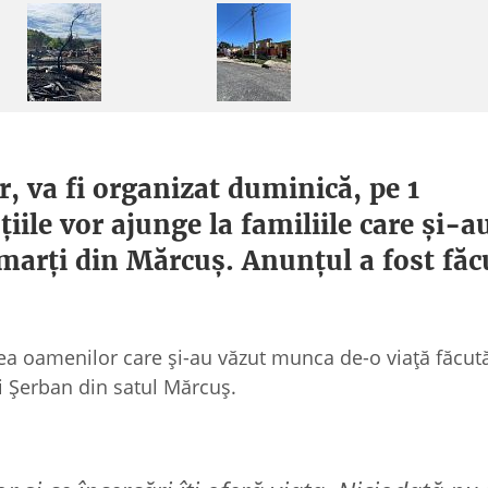
r, va fi organizat duminică, pe 1
iile vor ajunge la familiile care și-a
 marți din Mărcuș. Anunțul a fost făc
irea oamenilor care și-au văzut munca de-o viață făcu
și Șerban din satul Mărcuș.