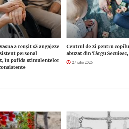
asna a reuşit să angajeze
Centrul de zi pentru copilu
sistent personal
abuzat din Târgu Secuiesc,
t, în pofida stimulentelor
27 iulie 2026
consistente