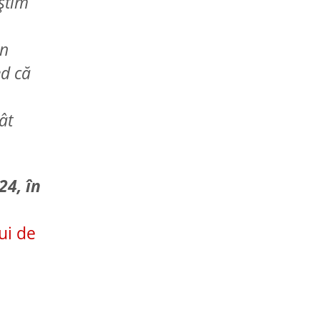
 știm
un
ed că
ât
24, în
ui de