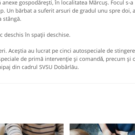
 anexe gospodărești, în localitatea Mărcuș. Focul s-a
. Un bărbat a suferit arsuri de gradul unu spre doi, 
a stângă.
oc deschis în spații deschise.
ri. Aceștia au lucrat pe cinci autospeciale de stingere
ospeciale de primă intervenție și comandǎ, precum şi 
hipaj din cadrul SVSU Dobârlău.