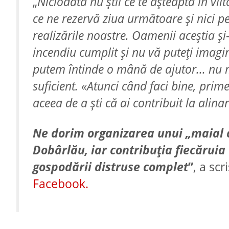
„
Niciodată nu știi ce te așteaptă în viit
ce ne rezervă ziua următoare și nici 
realizările noastre. Oamenii aceștia și
incendiu cumplit și nu vă puteți imagina
putem întinde o mână de ajutor... nu m
suficient. «Atunci când faci bine, prim
aceea de a ști că ai contribuit la alina
Ne dorim organizarea unui „maial ca
Dobârlău, iar contribuția fiecăruia
gospodării distruse complet
”
, a sc
Facebook.