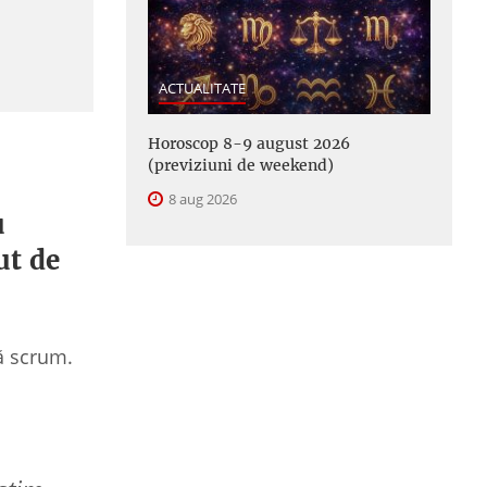
ACTUALITATE
Horoscop 8-9 august 2026
(previziuni de weekend)
8 aug 2026
u
ut de
tă scrum.