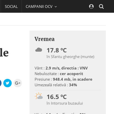
SOCIAL
CAMPANII OCV
Navig
Vremea
17.8 ºC
le
în Sfantu gheorghe (munte)
Vânt :
2.9 m/s, directia : VNV
Nebulozitate :
cer acoperit
Presiune :
948.4 mb, in scadere
Umezeală relativă :
34%
16.5 ºC
în Intorsura buzaului