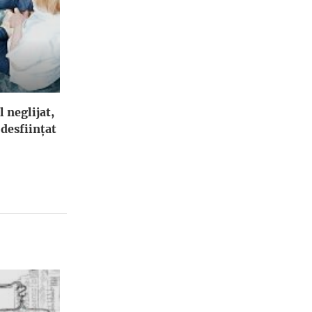
l neglijat,
 desfiinţat