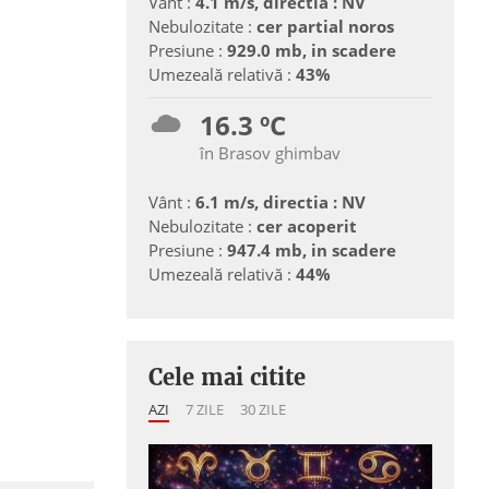
Vânt :
4.1 m/s, directia : NV
Nebulozitate :
cer partial noros
Presiune :
929.0 mb, in scadere
Umezeală relativă :
43%
16.3 ºC
în Brasov ghimbav
Vânt :
6.1 m/s, directia : NV
Nebulozitate :
cer acoperit
Presiune :
947.4 mb, in scadere
Umezeală relativă :
44%
Cele mai citite
AZI
7 ZILE
30 ZILE