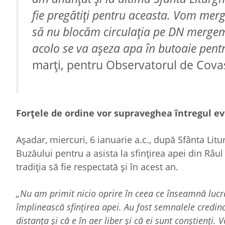
fie pregătiți pentru aceasta. Vom merge
să nu blocăm circulația pe DN mergem 
acolo se va așeza apa în butoaie pentru
marți, pentru Observatorul de Covas
Forțele de ordine vor supraveghea întregul 
Așadar, miercuri, 6 ianuarie a.c., după Sfânta Lit
Buzăului pentru a asista la sfințirea apei din Râu
tradiția să fie respectată și în acest an.
„Nu am primit nicio oprire în ceea ce înseamnă lucra
împlinească sfințirea apei. Au fost semnalele credinc
distanța și că e în aer liber și că ei sunt conștienți.