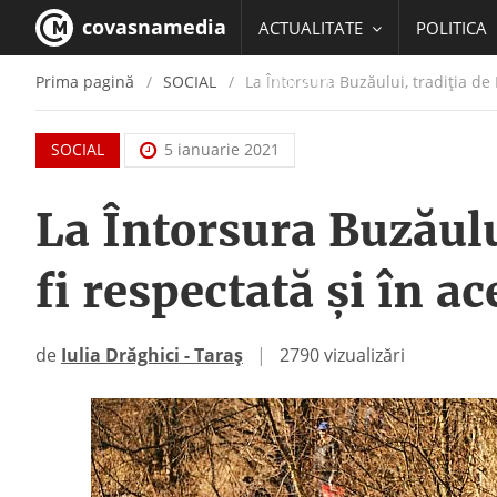
covasnamedia
ACTUALITATE
POLITICA
Prima pagină
SOCIAL
La Întorsura Buzăului, tradiția de 
EDUCATIE
SOCIAL
5 ianuarie 2021
La Întorsura Buzăulu
fi respectată și în ac
de
Iulia Drăghici - Taraș
|
2790 vizualizări