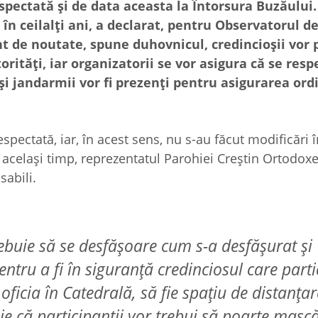
espectată și de data aceasta la Întorsura Buzăului.
în ceilalți ani, a declarat, pentru Observatorul d
t de noutate, spune duhovnicul, credincioșii vor 
ități, iar organizatorii se vor asigura că se resp
i și jandarmii vor fi prezenți pentru asigurarea ordi
spectată, iar, în acest sens, nu s-au făcut modificări î
 același timp, reprezentatul Parohiei Creștin Ortodoxe
sabili.
trebuie să se desfășoare cum s-a desfășurat și
entru a fi în siguranță credinciosul care part
oficia în Catedrală, să fie spațiu de distanțar
e că participanții vor trebui să poarte mască