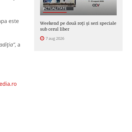
ACTUALITATE
apa este
Weekend pe două roți și seri speciale
sub cerul liber
7 aug 2026
adiția”
, a
dia.ro