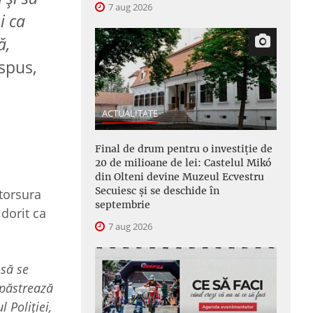
7 aug 2026
i ca
ă,
 spus,
ACTUALITATE
Final de drum pentru o investiție de
20 de milioane de lei: Castelul Mikó
din Olteni devine Muzeul Ecvestru
Secuiesc și se deschide în
ntorsura
septembrie
 dorit ca
7 aug 2026
 să se
 păstrează
 Poliției,