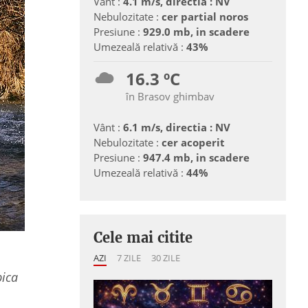
Vânt :
4.1 m/s, directia : NV
Nebulozitate :
cer partial noros
Presiune :
929.0 mb, in scadere
Umezeală relativă :
43%
16.3 ºC
în Brasov ghimbav
Vânt :
6.1 m/s, directia : NV
Nebulozitate :
cer acoperit
Presiune :
947.4 mb, in scadere
Umezeală relativă :
44%
Cele mai citite
AZI
7 ZILE
30 ZILE
pica