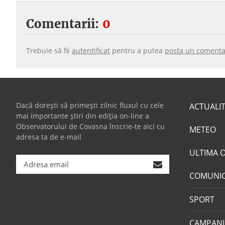
Comentarii:
0
Trebuie să fii
autentificat
pentru a putea
posta un comenta
Dacă dorești să primești zilnic fluxul cu cele
ACTUALI
mai importante știri din ediția on-line a
Observatorului de Covasna înscrie-te aici cu
METEO
adresa ta de e-mail
ULTIMA 
COMUNI
SPORT
CAMPANI