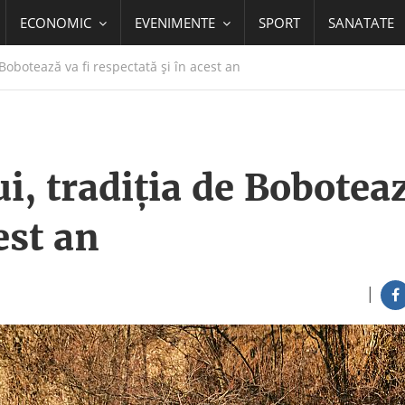
ECONOMIC
EVENIMENTE
SPORT
SANATATE
Bobotează va fi respectată și în acest an
i, tradiția de Bobotea
est an
|