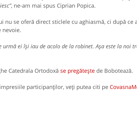
iesc”
, ne-am mai spus Ciprian Popica.
ui nu se oferă direct sticlele cu aghiasmă, ci după ce 
e nevoie.
 urmă ei își iau de acolo de la robinet. Așa este la noi tr
orghe Catedrala Ortodoxă
se pregătește
de Bobotează.
presiile participanților, veți putea citi pe
CovasnaMe