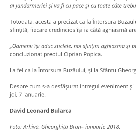
al Jandarmeriei și va fi cu pace și cu toate câte trebu
Totodată, acesta a precizat că la Întorsura Buzăul
sfințită, fiecare credincios își ia câtă aghiasmă ar
„Oamenii își aduc sticlele, noi sfințim aghiasma și pe
concluzionat preotul Ciprian Popica.
La fel ca la Întorsura Buzăului, și la Sfântu Ghe
Despre cum s-a desfășurat întregul eveniment și im
joi, 7 ianuarie.
David Leonard Bularca
Foto: Arhivă, Gheorghiță Bran– ianuarie 2018.