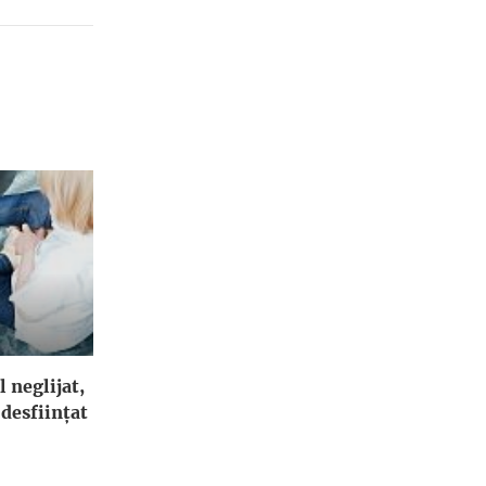
l neglijat,
 desfiinţat