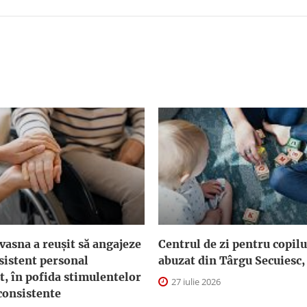
asna a reuşit să angajeze
Centrul de zi pentru copilu
sistent personal
abuzat din Târgu Secuiesc,
t, în pofida stimulentelor
27 iulie 2026
consistente