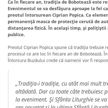
Ca în fiecare an, tradiția de Bobotează este r
Evenimentul se va desfășura aproape la fel ca 
preotul întorsurean Ciprian Popica. Ca elemen
permanență masca de protecție cerută de autor
distanțarea fizică. În același timp, și polițiști
publice.
Preotul Ciprian Popica spune că tradiția trebuie re
procesul ce are loc în fiecare an de Bobotează. În
Întorsura Buzăului crede că oamenii vor fi respon
„Tradiția-i tradiție, cu atât mai mult 
altădată. Dar cu toate câte trebuiesc p
la eveniment. Și Sfânta Liturghie se va 
am anunțat și la ultima Sfântă Liturghi