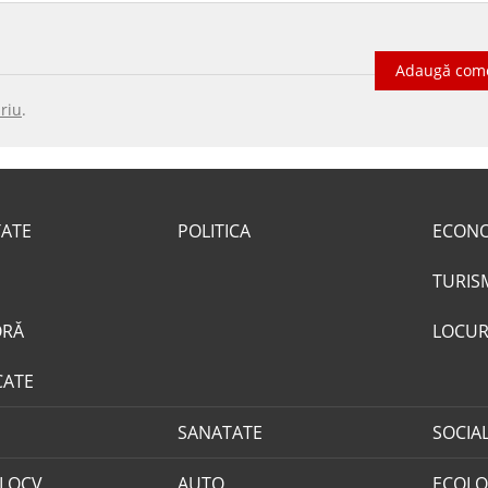
Adaugă com
riu
.
TATE
POLITICA
ECON
TURIS
ORĂ
LOCUR
CATE
SANATATE
SOCIA
I OCV
AUTO
ECOLO