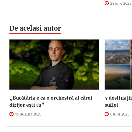
28 iulie 2026
De acelasi autor
„Bucătăria e ca o orchestră al cărei
5 destinații
dirijor ești tu”
suflet
15 august 2025
6 iulie 2025