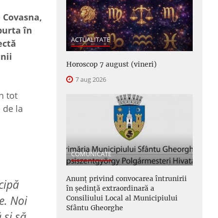
e Covasna,
purta în
ACTUALITATE
ectă
nii
Horoscop 7 august (vineri)
7 aug 2026
n tot
 de la
COMUNICATE
Anunţ privind convocarea întrunirii
icipă
în şedinţă extraordinară a
e. Noi
Consiliului Local al Municipiului
Sfântu Gheorghe
 și să