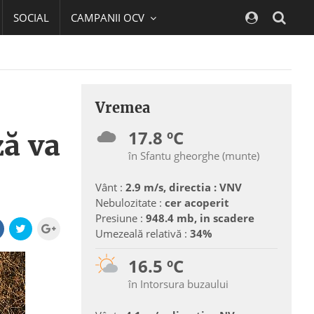
SOCIAL
CAMPANII OCV
Navig
Vremea
17.8 ºC
ză va
în Sfantu gheorghe (munte)
Vânt :
2.9 m/s, directia : VNV
Nebulozitate :
cer acoperit
Presiune :
948.4 mb, in scadere
Umezeală relativă :
34%
16.5 ºC
în Intorsura buzaului