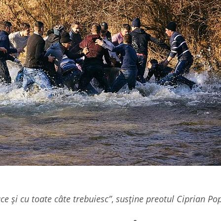
ace și cu toate câte trebuiesc”
,
susține preotul Ciprian Po