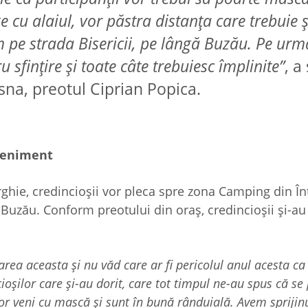
 cu alaiul, vor păstra distanța care trebuie ș
pe strada Bisericii, pe lângă Buzău. Pe urm
 sfințire și toate câte trebuiesc împlinite”
, a
na, preotul Ciprian Popica.
eveniment
urghie, credincioșii vor pleca spre zona Camping din Î
l Buzău. Conform preotului din oraș, credincioșii și-au
rea aceasta și nu văd care ar fi pericolul anul acesta ca
ioșilor care și-au dorit, care tot timpul ne-au spus că se
 Vor veni cu mască și sunt în bună rânduială. Avem sprijinul