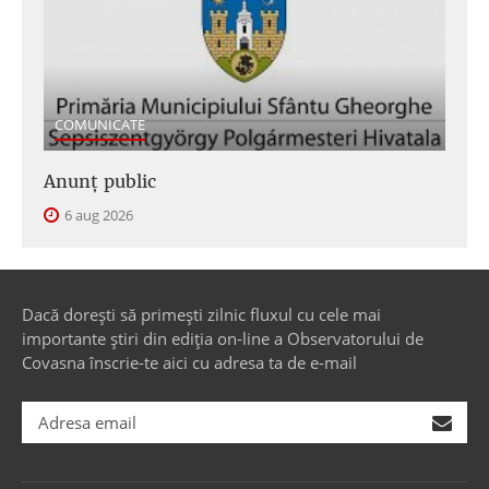
COMUNICATE
Anunţ public
6 aug 2026
Dacă dorești să primești zilnic fluxul cu cele mai
importante știri din ediția on-line a Observatorului de
Covasna înscrie-te aici cu adresa ta de e-mail