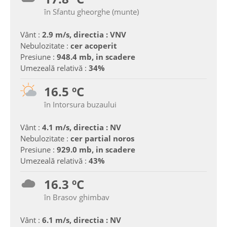
în Sfantu gheorghe (munte)
Vânt :
2.9 m/s, directia : VNV
Nebulozitate :
cer acoperit
Presiune :
948.4 mb, in scadere
Umezeală relativă :
34%
16.5 ºC
în Intorsura buzaului
Vânt :
4.1 m/s, directia : NV
Nebulozitate :
cer partial noros
Presiune :
929.0 mb, in scadere
Umezeală relativă :
43%
16.3 ºC
în Brasov ghimbav
Vânt :
6.1 m/s, directia : NV