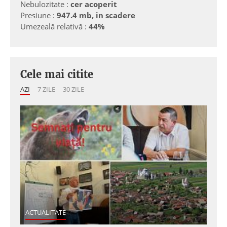
Nebulozitate :
cer acoperit
Presiune :
947.4 mb, in scadere
Umezeală relativă :
44%
Cele mai citite
AZI
7 ZILE
30 ZILE
ACTUALITATE