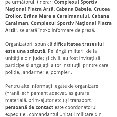
pe următorul itinerar:
Complexul Sportiv
Național Piatra Arsă, Cabana Babele, Crucea
Eroilor, Brâna Mare a Caraimanului, Cabana
Caraiman, Complexul Sportiv Național Piatra
Arsă
”, se arată într-o informare de presă.
Organizatorii spun că
dificultatea traseului
este una scăzută
. Pe lângă militarii de la
unitățile din județ și civili, au fost invitați să
participe și angajații altor instituții, printre care
poliție, jandarmerie, pompieri.
Pentru alte informații legate de organizare
(hrană, echipament adecvat, asigurare
materială, prim-ajutor etc.) și transport,
persoană de contact
este coordonatorul
expediției, comandantul unității militare din