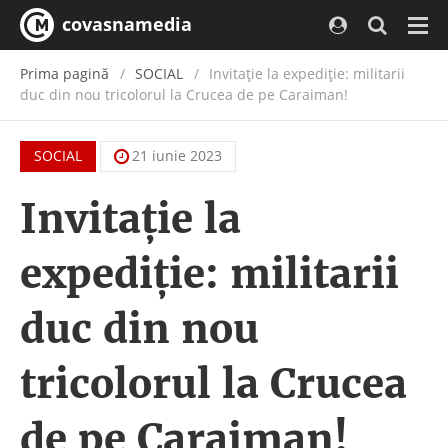
covasnamedia
Navi
Prima pagină
SOCIAL
Invitație la expediție: militarii
duc din nou tricolorul la Crucea de pe Caraiman!
SOCIAL
21 iunie 2023
Invitație la
expediție: militarii
duc din nou
tricolorul la Crucea
de pe Caraiman!