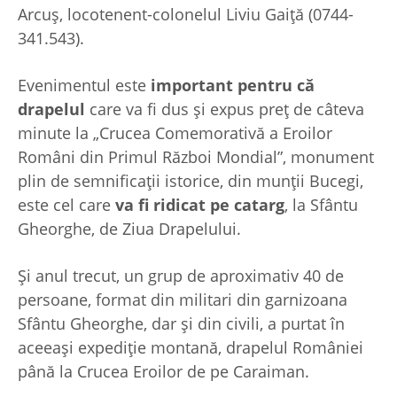
Arcuș, locotenent-colonelul Liviu Gaiță (0744-
341.543).
Evenimentul este
important pentru că
drapelul
care
va fi dus și expus preț de câteva
minute la „Crucea Comemorativă a Eroilor
Români din Primul Război Mondial”, monument
plin de semnificații istorice, din munții Bucegi,
este cel care
va fi ridicat pe catarg
, la Sfântu
Gheorghe, de Ziua Drapelului.
Și anul trecut, un grup de aproximativ 40 de
persoane, format din militari din garnizoana
Sfântu Gheorghe, dar și din civili, a purtat în
aceeași expediție montană, drapelul României
până la Crucea Eroilor de pe Caraiman.