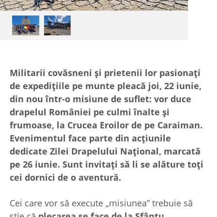
Militarii covăsneni și prietenii lor pasionați
de expedițiile pe munte pleacă joi, 22 iunie,
din nou într-o misiune de suflet: vor duce
drapelul României pe culmi înalte și
frumoase, la Crucea Eroilor de pe Caraiman.
Evenimentul face parte din acțiunile
dedicate Zilei Drapelului Național, marcată
pe 26 iunie. Sunt invitați să li se alăture toți
cei dornici de o aventură.
Cei care vor să execute „misiunea” trebuie să
știe că
plecarea se face de la Sfântu