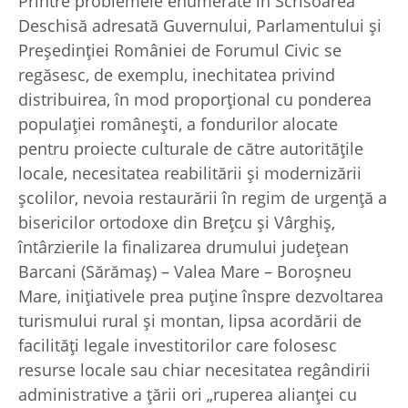
Printre problemele enumerate în Scrisoarea
Deschisă adresată Guvernului, Parlamentului și
Președinției României de Forumul Civic se
regăsesc, de exemplu, inechitatea privind
distribuirea, în mod proporțional cu ponderea
populației românești, a fondurilor alocate
pentru proiecte culturale de către autoritățile
locale, necesitatea reabilitării și modernizării
școlilor, nevoia restaurării în regim de urgență a
bisericilor ortodoxe din Brețcu și Vârghiș,
întârzierile la finalizarea drumului județean
Barcani (Sărămaș) – Valea Mare – Boroșneu
Mare, inițiativele prea puține înspre dezvoltarea
turismului rural și montan, lipsa acordării de
facilități legale investitorilor care folosesc
resurse locale sau chiar necesitatea regândirii
administrative a țării ori „ruperea alianței cu