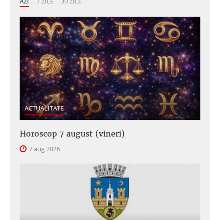
AZI
7 ZILE
30 ZILE
ACTUALITATE
Horoscop 7 august (vineri)
7 aug 2026