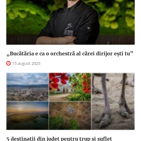
„Bucătăria e ca o orchestră al cărei dirijor ești tu”
15 august 2025
5 destinații din județ pentru trup și suflet