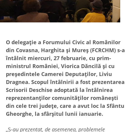
O delegație a Forumului Civic al Românilor
din Covasna, Harghita și Mureș (FCRCHM) s-a
întâlnit miercuri, 27 februarie, cu prim-
ministrul României, Viorica Dăncilă și cu
președintele Camerei Deputaților, Liviu
Dragnea. Scopul întâlnirii a fost prezentarea
Scrisorii Deschise adoptată la întâlnirea
reprezentanților comunităților românești
din cele trei județe, care a avut loc la Sfântu
Gheorghe, la sfârșitul lunii ianuarie.
„S
-au prezentat, de asemenea, problemele