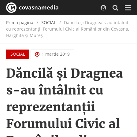
covasnamedia
Navi
Prima pagină
SOCIAL
Dăncilă și Dragnea s-au întâlnit
cu reprezentanţii Forumului Civic al Românilor din Covasna,
Harghita și Mureș
SOCIAL
1 martie 2019
Dăncilă și Dragnea
s-au întâlnit cu
reprezentanţii
Forumului Civic al