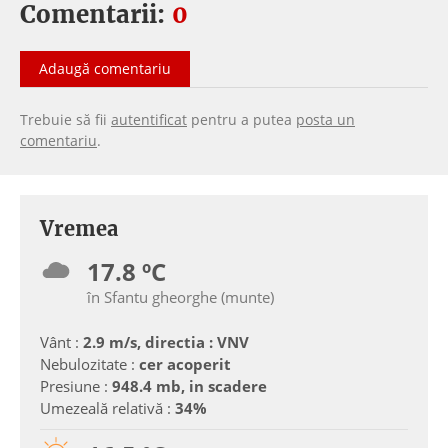
Comentarii:
0
Adaugă comentariu
Trebuie să fii
autentificat
pentru a putea
posta un
comentariu
.
Vremea
17.8 ºC
în Sfantu gheorghe (munte)
Vânt :
2.9 m/s, directia : VNV
Nebulozitate :
cer acoperit
Presiune :
948.4 mb, in scadere
Umezeală relativă :
34%