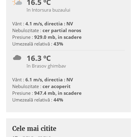
16.5 ºC
în Intorsura buzaului
Vânt :
4.1 m/s, directia : NV
Nebulozitate :
cer partial noros
Presiune :
929.0 mb, in scadere
Umezeală relativă :
43%
16.3 ºC
în Brasov ghimbav
Vânt :
6.1 m/s, directia : NV
Nebulozitate :
cer acoperit
Presiune :
947.4 mb, in scadere
Umezeală relativă :
44%
Cele mai citite