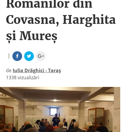
Românilor din
Covasna, Harghita
și Mureș
|
de
Iulia Drăghici - Taraș
1338 vizualizări
|