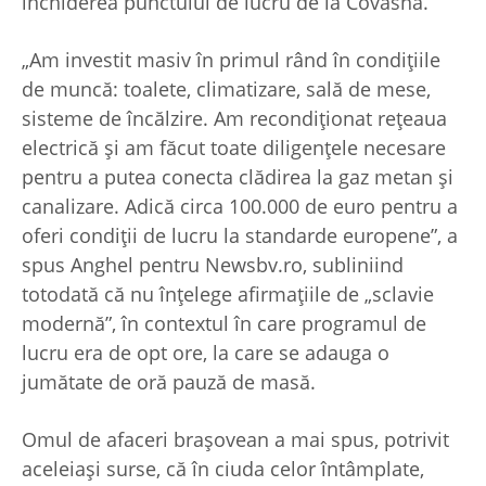
închiderea punctului de lucru de la Covasna.
„Am investit masiv în primul rând în condițiile
de muncă: toalete, climatizare, sală de mese,
sisteme de încălzire. Am recondiționat rețeaua
electrică și am făcut toate diligențele necesare
pentru a putea conecta clădirea la gaz metan și
canalizare. Adică circa 100.000 de euro pentru a
oferi condiții de lucru la standarde europene”, a
spus Anghel pentru Newsbv.ro, subliniind
totodată că nu înțelege afirmațiile de „sclavie
modernă”, în contextul în care programul de
lucru era de opt ore, la care se adauga o
jumătate de oră pauză de masă.
Omul de afaceri brașovean a mai spus, potrivit
aceleiași surse, că în ciuda celor întâmplate,