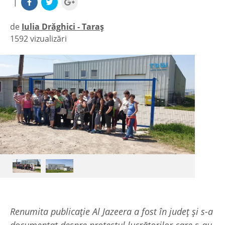
|
de
Iulia Drăghici - Taraș
1592 vizualizări
|
Renumita publicație Al Jazeera a fost în județ și s-a
documentat despre protestul lucrătorilor care s-au