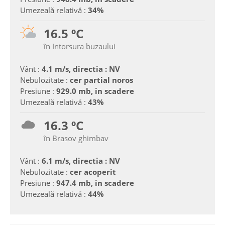
Umezeală relativă :
34%
16.5 ºC
în Intorsura buzaului
Vânt :
4.1 m/s, directia : NV
Nebulozitate :
cer partial noros
Presiune :
929.0 mb, in scadere
Umezeală relativă :
43%
16.3 ºC
în Brasov ghimbav
Vânt :
6.1 m/s, directia : NV
Nebulozitate :
cer acoperit
Presiune :
947.4 mb, in scadere
Umezeală relativă :
44%