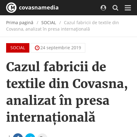
covasnamedia
Navi
Prima pagină
SOCIAL
Cazul fabricii de textile din
Covasna, analizat în presa internațională
SOCIAL
24 septembrie 2019
Cazul fabricii de
textile din Covasna,
analizat în presa
internațională