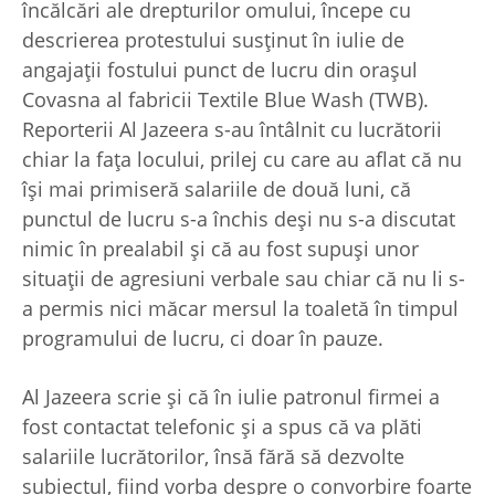
încălcări ale drepturilor omului, începe cu
descrierea protestului susținut în iulie de
angajații fostului punct de lucru din orașul
Covasna al fabricii Textile Blue Wash (TWB).
Reporterii Al Jazeera s-au întâlnit cu lucrătorii
chiar la fața locului, prilej cu care au aflat că nu
își mai primiseră salariile de două luni, că
punctul de lucru s-a închis deși nu s-a discutat
nimic în prealabil și că au fost supuși unor
situații de agresiuni verbale sau chiar că nu li s-
a permis nici măcar mersul la toaletă în timpul
programului de lucru, ci doar în pauze.
Al Jazeera scrie și că în iulie patronul firmei a
fost contactat telefonic și a spus că va plăti
salariile lucrătorilor, însă fără să dezvolte
subiectul, fiind vorba despre o convorbire foarte