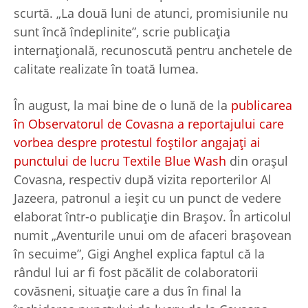
scurtă. „La două luni de atunci, promisiunile nu
sunt încă îndeplinite”, scrie publicația
internațională, recunoscută pentru anchetele de
calitate realizate în toată lumea.
În august, la mai bine de o lună de la
publicarea
în Observatorul de Covasna a reportajului care
vorbea despre protestul foștilor angajați ai
punctului de lucru Textile Blue Wash
din orașul
Covasna, respectiv după vizita reporterilor Al
Jazeera, patronul a ieșit cu un punct de vedere
elaborat într-o publicație din Brașov. În articolul
numit „Aventurile unui om de afaceri brașovean
în secuime”, Gigi Anghel explica faptul că la
rândul lui ar fi fost păcălit de colaboratorii
covăsneni, situație care a dus în final la