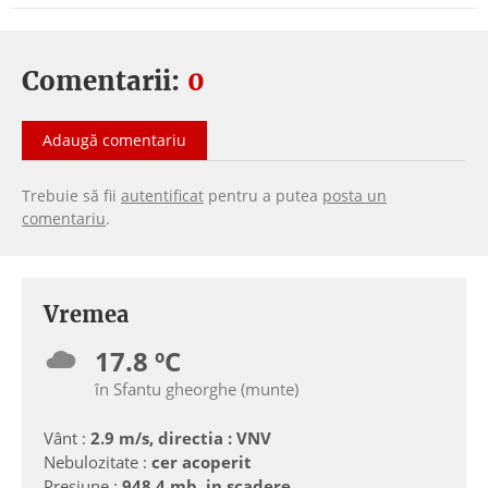
Comentarii:
0
Adaugă comentariu
Trebuie să fii
autentificat
pentru a putea
posta un
comentariu
.
Vremea
17.8 ºC
în Sfantu gheorghe (munte)
Vânt :
2.9 m/s, directia : VNV
Nebulozitate :
cer acoperit
Presiune :
948.4 mb, in scadere