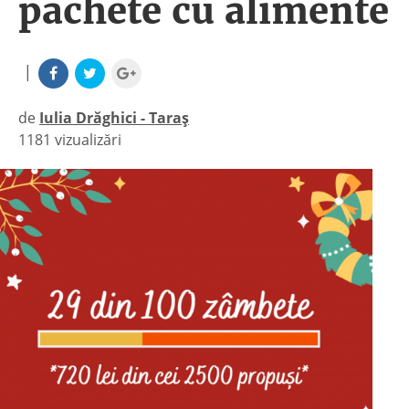
pachete cu alimente
|
de
Iulia Drăghici - Taraș
1181 vizualizări
|