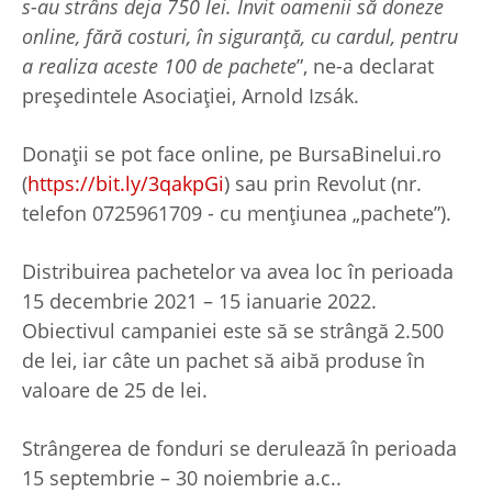
s-au strâns deja 750 lei. Invit oamenii să doneze
online, fără costuri, în siguranță, cu cardul, pentru
a realiza aceste 100 de pachete
”, ne-a declarat
președintele Asociației, Arnold Izsák.
Donații se pot face online, pe BursaBinelui.ro
(
https://bit.ly/3qakpGi
) sau prin Revolut (nr.
telefon 0725961709 - cu mențiunea „pachete”).
Distribuirea pachetelor va avea loc în perioada
15 decembrie 2021 – 15 ianuarie 2022.
Obiectivul campaniei este să se strângă 2.500
de lei, iar câte un pachet să aibă produse în
valoare de 25 de lei.
Strângerea de fonduri se derulează în perioada
15 septembrie – 30 noiembrie a.c..