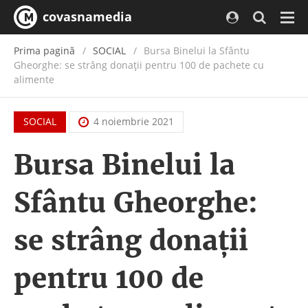
covasnamedia
Navi
Prima pagină
SOCIAL
Bursa Binelui la Sfântu
Gheorghe: se strâng donații pentru 100 de pachete cu
alimente
SOCIAL
4 noiembrie 2021
Bursa Binelui la
Sfântu Gheorghe:
se strâng donații
pentru 100 de