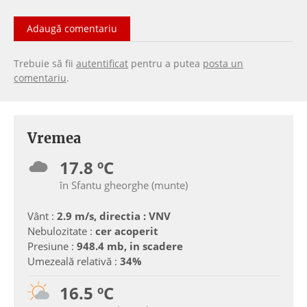
Adaugă comentariu
Trebuie să fii
autentificat
pentru a putea
posta un
comentariu
.
Vremea
17.8 ºC
în Sfantu gheorghe (munte)
Vânt :
2.9 m/s, directia : VNV
Nebulozitate :
cer acoperit
Presiune :
948.4 mb, in scadere
Umezeală relativă :
34%
16.5 ºC