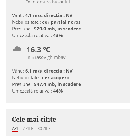
în Intorsura buzaului
Vânt :
4.1 m/s, directia : NV
Nebulozitate :
cer partial noros
Presiune :
929.0 mb, in scadere
Umezeală relativă :
43%
16.3 ºC
în Brasov ghimbav
Vânt :
6.1 m/s, directia : NV
Nebulozitate :
cer acoperit
Presiune :
947.4 mb, in scadere
Umezeală relativă :
44%
Cele mai citite
AZI
7 ZILE
30 ZILE