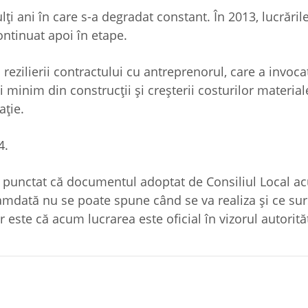
lți ani în care s-a degradat constant. În 2013, lucrăril
ontinuat apoi în etape.
rezilierii contractului cu antreprenorul, care a invoca
 minim din construcţii şi creşterii costurilor material
aţie.
4.
de punctat că documentul adoptat de Consiliul Local a
amdată nu se poate spune când se va realiza și ce su
r este că acum lucrarea este oficial în vizorul autorităț