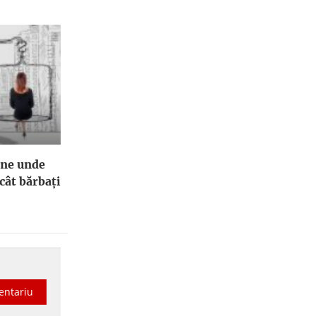
ene unde
cât bărbați
entariu