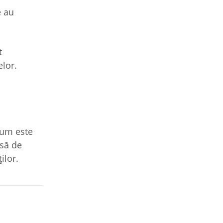
e au
t
elor.
cum este
rsă de
ilor.