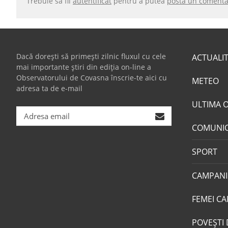
Trebuie să fii
autentificat
pentru a putea
posta un comenta
Dacă dorești să primești zilnic fluxul cu cele
ACTUALI
mai importante știri din ediția on-line a
Observatorului de Covasna înscrie-te aici cu
METEO
adresa ta de e-mail
ULTIMA 
COMUNI
SPORT
CAMPANI
FEMEI CA
POVEŞTI 