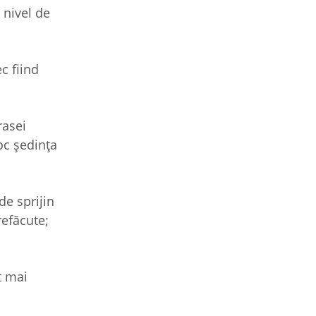
 nivel de
c fiind
rasei
oc ședința
de sprijin
refăcute;
t mai