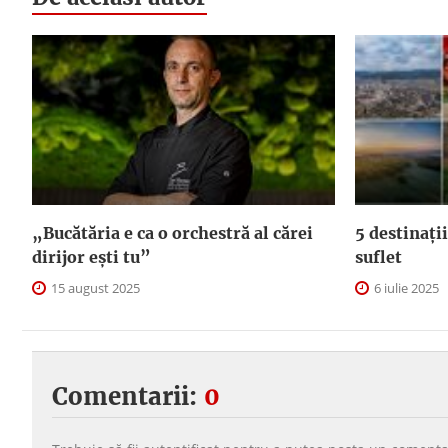
„Bucătăria e ca o orchestră al cărei
5 destinații
dirijor ești tu”
suflet
15 august 2025
6 iulie 2025
Comentarii:
0