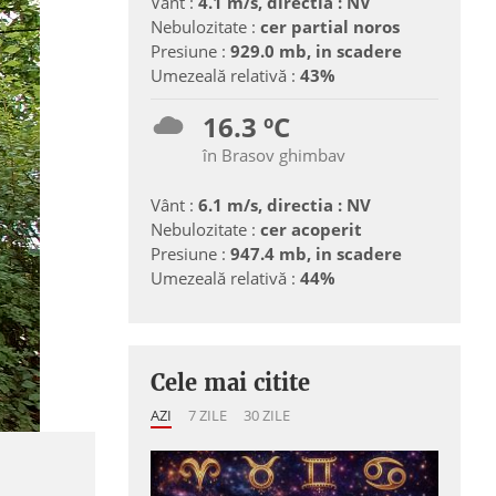
Vânt :
4.1 m/s, directia : NV
Nebulozitate :
cer partial noros
Presiune :
929.0 mb, in scadere
Umezeală relativă :
43%
16.3 ºC
în Brasov ghimbav
Vânt :
6.1 m/s, directia : NV
Nebulozitate :
cer acoperit
Presiune :
947.4 mb, in scadere
Umezeală relativă :
44%
Cele mai citite
AZI
7 ZILE
30 ZILE