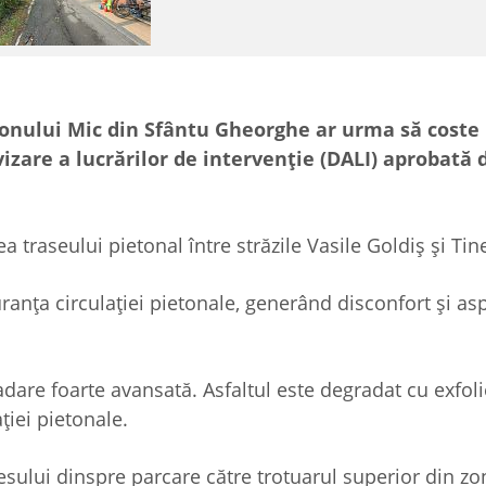
ionului Mic din Sfântu Gheorghe ar urma să coste 
izare a lucrărilor de intervenție (DALI) aprobată 
 traseului pietonal între străzile Vasile Goldiș și Tine
uranța circulației pietonale, generând disconfort şi as
are foarte avansată. Asfaltul este degradat cu exfolier
ției pietonale.
cesului dinspre parcare către trotuarul superior din zo