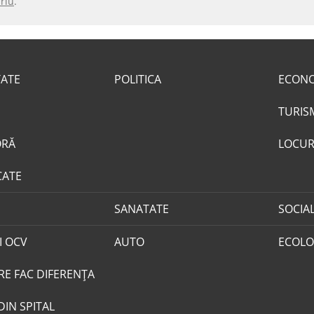
riu
.
TATE
POLITICA
ECON
TURIS
ORĂ
LOCUR
CATE
SANATATE
SOCIA
I OCV
AUTO
ECOLO
RE FAC DIFERENȚA
DIN SPITAL