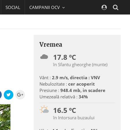
SOCIAL
CAMPANII OCV
Navig
Vremea
17.8 ºC
în Sfantu gheorghe (munte)
Vânt :
2.9 m/s, directia : VNV
Nebulozitate :
cer acoperit
Presiune :
948.4 mb, in scadere
Umezeală relativă :
34%
16.5 ºC
în Intorsura buzaului