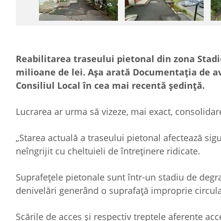
Reabilitarea traseului pietonal din zona Stad
milioane de lei. Așa arată Documentația de av
Consiliul Local în cea mai recentă ședință.
Lucrarea ar urma să vizeze, mai exact, consolidarea
„Starea actuală a traseului pietonal afectează sig
neîngrijit cu cheltuieli de întreținere ridicate.
Suprafețele pietonale sunt într-un stadiu de degrad
denivelări generând o suprafață improprie circula
Scările de acces şi respectiv treptele aferente ac