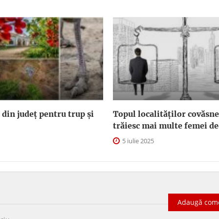
 din județ pentru trup și
Topul localităților covăsn
trăiesc mai multe femei de
5 iulie 2025
Adaugă com