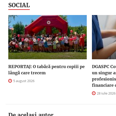
SOCIAL
REPORTAJ: O tabără pentru copiii pe
DGASPC Cov
lângă care trecem
un singur a
profesionis
5 august 2026
financiare 
28 iulie 2026
De acelasi autor