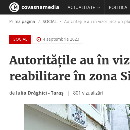
covasnamedia
ACTUALITATE
POLITICA
Prima pagină
SOCIAL
Autoritățile au în vizor încă un pl
EDUCATIE
SOCIAL
4 septembrie 2023
Autoritățile au în vi
reabilitare în zona 
de
Iulia Drăghici - Taraș
|
801 vizualizări