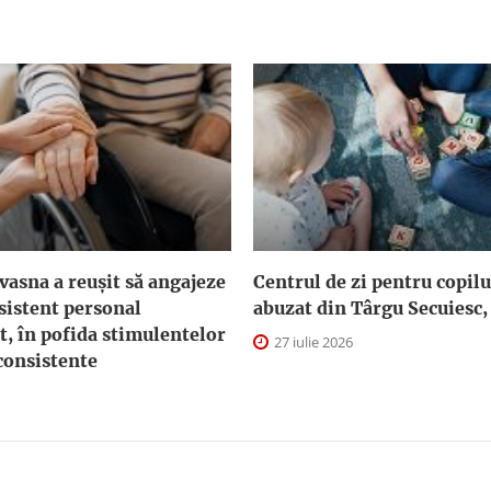
asna a reuşit să angajeze
Centrul de zi pentru copilu
sistent personal
abuzat din Târgu Secuiesc,
t, în pofida stimulentelor
27 iulie 2026
consistente