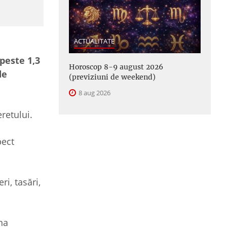
ACTUALITATE
peste 1,3
Horoscop 8-9 august 2026
de
(previziuni de weekend)
8 aug 2026
retului.
pect
i, tasări,
na