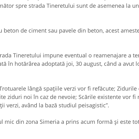
rmător spre strada Tineretului sunt de asemenea la un
au beton de ciment sau pavele din beton, acest ameste
 strada Tineretului impune eventual o reamenajare a te
ată în hotărârea adoptată joi, 30 august, când a avut l
„Trotuarele lângă spațiile verzi vor fi refăcute; Zidurile 
ite ziduri noi în caz de nevoie; Scările existente vor fi 
i verzi, având la bază studiul peisagistic”.
nul mic din zona Simeria a prins acum formă și este to