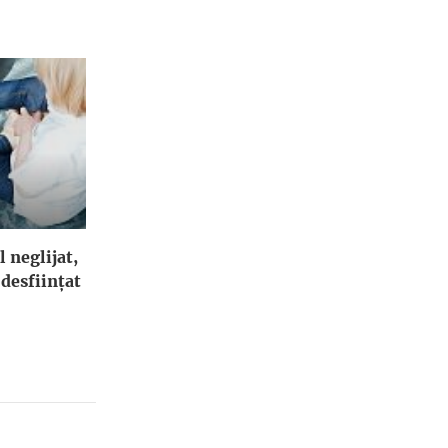
l neglijat,
 desfiinţat