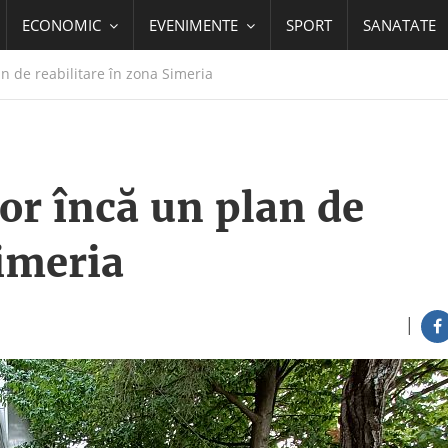
ECONOMIC
EVENIMENTE
SPORT
SANATATE
an de reabilitare în zona Simeria
zor încă un plan de
Simeria
|