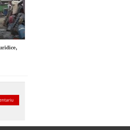
uridice,
entariu