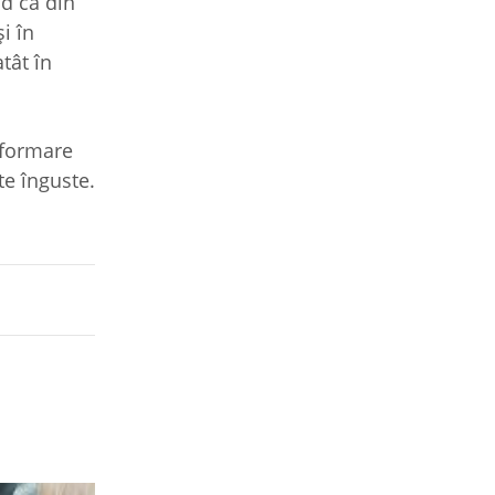
nd că din
i în
tât în
 formare
te înguste.