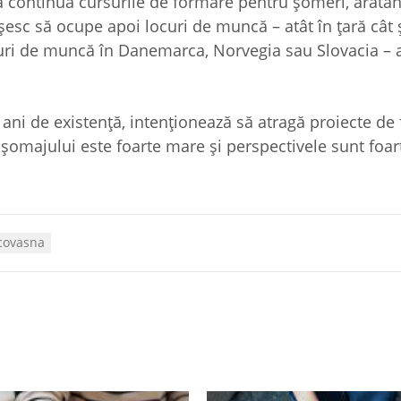
ția continuă cursurile de formare pentru șomeri, arătâ
esc să ocupe apoi locuri de muncă – atât în țară cât ș
curi de muncă în Danemarca, Norvegia sau Slovacia – a
 ani de existență, intenționează să atragă proiecte de
 șomajului este foarte mare și perspectivele sunt foar
covasna