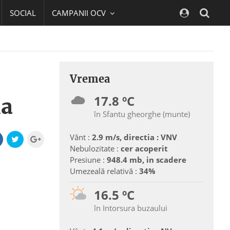
SOCIAL
CAMPANII OCV
Navig
Vremea
17.8 ºC
na
în Sfantu gheorghe (munte)
Vânt :
2.9 m/s, directia : VNV
Nebulozitate :
cer acoperit
Presiune :
948.4 mb, in scadere
Umezeală relativă :
34%
16.5 ºC
în Intorsura buzaului