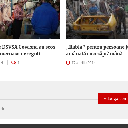
e DSVSA Covasna au scos
„Rabla” pentru persoane j
umeroase nereguli
amânată cu o săptămână
014
1
17 aprilie 2014
Adaugă com
riu
.