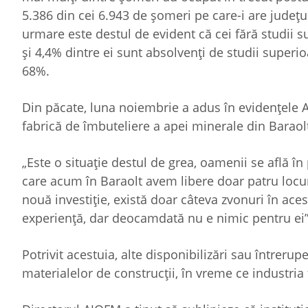
5.386 din cei 6.943 de șomeri pe care-i are județu
urmare este destul de evident că cei fără studii s
și 4,4% dintre ei sunt absolvenți de studii superi
68%.
Din păcate, luna noiembrie a adus în evidențele A
fabrică de îmbuteliere a apei minerale din Baraol
„Este o situație destul de grea, oamenii se află în 
care acum în Baraolt avem libere doar patru locur
nouă investiție, există doar câteva zvonuri în aces
experiență, dar deocamdată nu e nimic pentru ei”
Potrivit acestuia, alte disponibilizări sau întrerup
materialelor de construcții, în vreme ce industria 