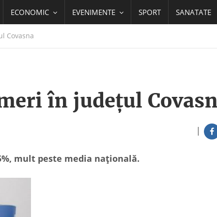
ECONOMIC
EVENIMENTE
SPORT
SANATATE
ul Covasna
meri în judeţul Covas
|
75%, mult peste media naţională.