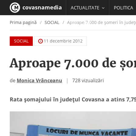
covasnamedia
ACTUALITATE
POLITICA
Prima pagină
SOCIAL
Aproape 7.000 de șomeri în judeţ
EDUCATIE
SOCIAL
11 decembrie 2012
Aproape 7.000 de șo
de
Monica Vrânceanu
|
728 vizualizări
Rata șomajului în județul Covasna a atins 7,