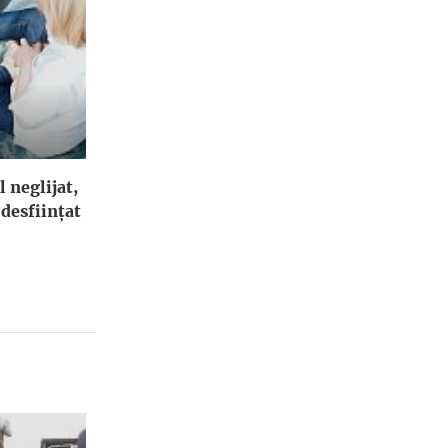
l neglijat,
 desfiinţat