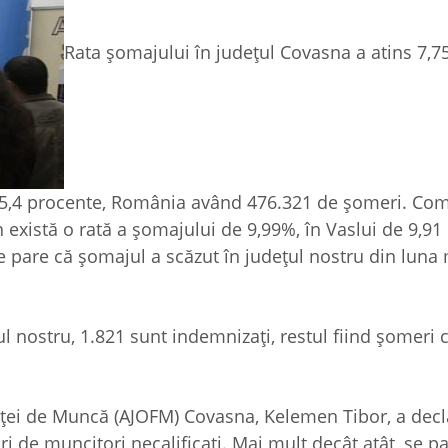
Rata șomajului în județul Covasna a atins 7,7
e 5,4 procente, România având 476.321 de șomeri. Com
 există o rată a șomajului de 9,99%, în Vaslui de 9,91 
e pare că șomajul a scăzut în județul nostru din luna
ul nostru, 1.821 sunt indemnizați, restul fiind șomeri 
ței de Muncă (AJOFM) Covasna, Kelemen Tibor, a decla
i de muncitori necalificați. Mai mult decât atât, se p