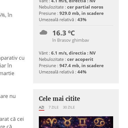
Vânt :
4.1 m/s, directia : NV
Nebulozitate :
cer partial noros
Presiune :
929.0 mb, in scadere
5%, în
Umezeală relativă :
43%
16.3 ºC
în Brasov ghimbav
Vânt :
6.1 m/s, directia : NV
parativ cu
Nebulozitate :
cer acoperit
iar în
Presiune :
947.4 mb, in scadere
Umezeală relativă :
44%
 martie
care nu
Cele mai citite
AZI
7 ZILE
30 ZILE
rat că cei
are că