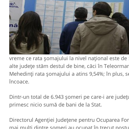
vreme ce rata șomajului la nivel național este d
alte județe stăm destul de bine, căci în Teleorman
Mehedinți rata șomajului a atins 9,54%; în plus, s
încoace.
Dintr-un total de 6.943 șomeri pe care-i are județ
primesc nicio sumă de bani de la Stat.
Directorul Agenției Județene pentru Ocuparea For
mai mulți dintre șomeri au ocupat în trecut postur