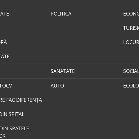
TATE
POLITICA
ECON
TURIS
ORĂ
LOCUR
CATE
SANATATE
SOCIA
I OCV
AUTO
ECOLO
RE FAC DIFERENȚA
DIN SPITAL
DIN SPATELE
LOR