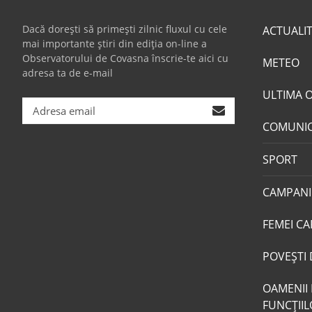
Dacă dorești să primești zilnic fluxul cu cele
ACTUALI
mai importante știri din ediția on-line a
Observatorului de Covasna înscrie-te aici cu
METEO
adresa ta de e-mail
ULTIMA 
COMUNI
SPORT
CAMPANI
FEMEI CA
POVEŞTI 
OAMENII 
FUNCŢII