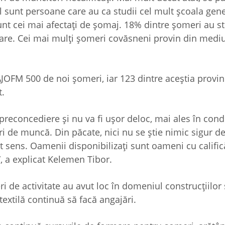
l sunt persoane care au ca studii cel mult școala gene
unt cei mai afectați de șomaj. 18% dintre șomeri au s
oare. Cei mai mulți șomeri covăsneni provin din mediu
JOFM 500 de noi șomeri, iar 123 dintre aceștia provin
t.
preconcediere și nu va fi ușor deloc, mai ales în condiț
i de muncă. Din păcate, nici nu se știe nimic sigur d
t sens. Oamenii disponibilizați sunt oameni cu califică
, a explicat Kelemen Tibor.
eri de activitate au avut loc în domeniul construcțiilor 
textilă continuă să facă angajări.