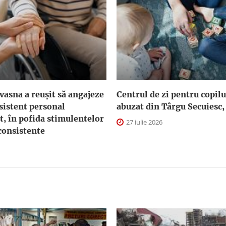
asna a reuşit să angajeze
Centrul de zi pentru copilu
sistent personal
abuzat din Târgu Secuiesc,
t, în pofida stimulentelor
27 iulie 2026
consistente