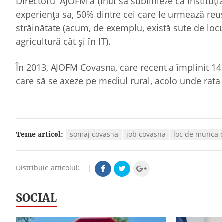
Directorul AJOFM a ținut să sublinieze că institu
experiența sa, 50% dintre cei care le urmează reuș
străinătate (acum, de exemplu, există sute de lo
agricultură cât și în IT).
În 2013, AJOFM Covasna, care recent a împlinit 14
care să se axeze pe mediul rural, acolo unde rata
somaj covasna
job covasna
loc de munca 
Teme articol:
Distribuie articolul:
|
SOCIAL