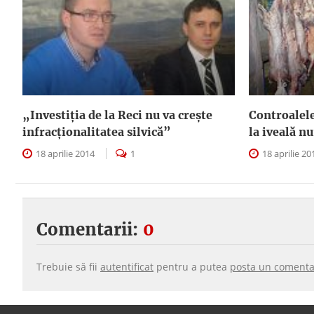
„Investiţia de la Reci nu va creşte
Controalel
infracţionalitatea silvică”
la iveală n
18 aprilie 2014
1
18 aprilie 2
Comentarii:
0
Trebuie să fii
autentificat
pentru a putea
posta un comenta