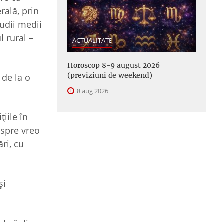
rală, prin
tudii medii
l rural –
ACTUALITATE
Horoscop 8-9 august 2026
(previziuni de weekend)
 de la o
8 aug 2026
iile în
espre vreo
ri, cu
și