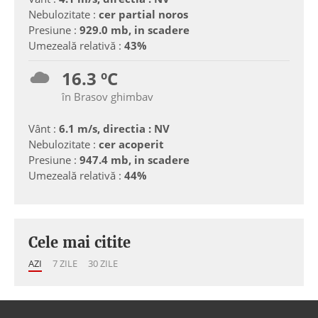
Nebulozitate :
cer partial noros
Presiune :
929.0 mb, in scadere
Umezeală relativă :
43%
16.3 ºC
în Brasov ghimbav
Vânt :
6.1 m/s, directia : NV
Nebulozitate :
cer acoperit
Presiune :
947.4 mb, in scadere
Umezeală relativă :
44%
Cele mai citite
AZI
7 ZILE
30 ZILE