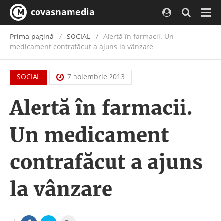
covasnamedia
Navi
Prima pagină
SOCIAL
Alertă în farmacii. Un
medicament contrafăcut a ajuns la vânzare
SOCIAL
7 noiembrie 2013
Alertă în farmacii.
Un medicament
contrafăcut a ajuns
la vânzare