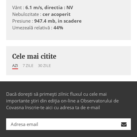
Vânt :
6.1 m/s, directia : NV
Nebulozitate :
cer acoperit
Presiune :
947.4 mb, in scadere
Umezeală relativă :
44%
Cele mai citite
AZI
7 ZILE
30 ZILE
Dacă dorești să primești zilnic fluxul cu cele mai
importante știri din ediția on-line a Observatorului de
Covasna înscrie-te aici cu adresa ta de e-mail