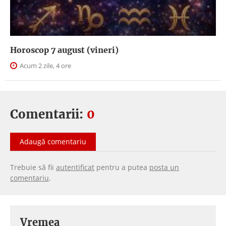
Horoscop 7 august (vineri)
Acum 2 zile, 4 ore
Comentarii:
0
Adaugă comentariu
Trebuie să fii
autentificat
pentru a putea
posta un
comentariu
.
Vremea