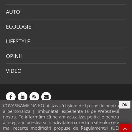
AUTO
ECOLOGIE
LIFESTYLE
OPINII
VIDEO
OK
COVASNAMEDIA.RO utilizează fişiere de tip cookie pentru
Abonamente
Publicitate
Mica publicitate
a personaliza și îmbunătăți experiența ta pe Website-ul
Contact
Sondaje
POLITICA COOKIE-URI & GDPR
nostru. Te informăm că ne-am actualizat politicile pentru
a integra în acestea si în activitatea curentă a site-ului cele
© covasnamedia.ro. Website by
softhost
.
mai recente modificări propuse de Regulamentul (UE)