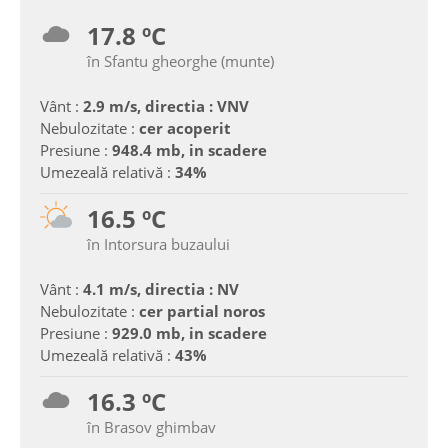
17.8 ºC
în Sfantu gheorghe (munte)
Vânt :
2.9 m/s, directia : VNV
Nebulozitate :
cer acoperit
Presiune :
948.4 mb, in scadere
Umezeală relativă :
34%
16.5 ºC
în Intorsura buzaului
Vânt :
4.1 m/s, directia : NV
Nebulozitate :
cer partial noros
Presiune :
929.0 mb, in scadere
Umezeală relativă :
43%
16.3 ºC
în Brasov ghimbav