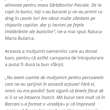
alimente pentru masa Sărbătorilor Pascale. De la
copii la bunici, toți s-au bucurat și ne-au primit cu
drag în casele lor! Am văzut multe zâmbete pe
chipurile copiilor, dar și lacrimi pe fețele
îmbătrânite ale bunicilor”
, ne-a mai spus Raluca-
Maria Bularca.
Aceasta a mulțumit oamenilor care au donat
bani, pentru că astfel campania de întrajutorare
a putut fi dusă la bun sfârșit.
„Nu avem cuvinte de mulțumire pentru persoanele
care ne-au sprijinit în această acțiune! Fără ei,
nimic nu era posibil! Sunt sigură că binele făcut de
ei li se va întoarce înzecit. Mă bucur tare mult că în
Barcani s-a format o «tradiție» și că împreună