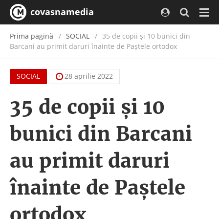
covasnamedia
Navi
Prima pagină
SOCIAL
35 de copii și 10 bunici din
Barcani au primit daruri înainte de Paștele ortodox
SOCIAL
28 aprilie 2022
35 de copii și 10
bunici din Barcani
au primit daruri
înainte de Paștele
ortodox