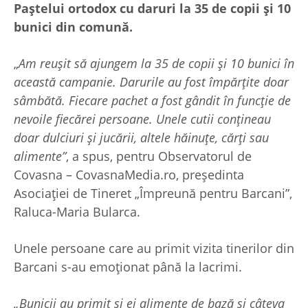
Paștelui ortodox cu daruri la 35 de copii și 10
bunici din comună.
„
Am reușit să ajungem la 35 de copii și 10 bunici în
această campanie. Darurile au fost împărțite doar
sâmbătă. Fiecare pachet a fost gândit în funcție de
nevoile fiecărei persoane. Unele cutii conțineau
doar dulciuri și jucării, altele hăinuțe, cărți sau
alimente”
, a spus, pentru Observatorul de
Covasna – CovasnaMedia.ro, președinta
Asociației de Tineret „Împreună pentru Barcani”,
Raluca-Maria Bularca.
Unele persoane care au primit vizita tinerilor din
Barcani s-au emoționat până la lacrimi.
„Bunicii au primit și ei alimente de bază si câteva