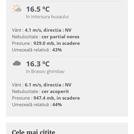
16.5 ºC
în Intorsura buzaului
Vânt :
4.1 m/s, directia : NV
Nebulozitate :
cer partial noros
Presiune :
929.0 mb, in scadere
Umezeală relativă :
43%
16.3 ºC
în Brasov ghimbav
Vânt :
6.1 m/s, directia : NV
Nebulozitate :
cer acoperit
Presiune :
947.4 mb, in scadere
Umezeală relativă :
44%
Cele mai citite