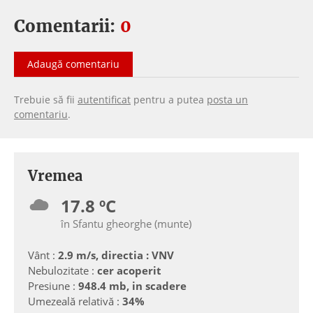
Comentarii:
0
Adaugă comentariu
Trebuie să fii
autentificat
pentru a putea
posta un
comentariu
.
Vremea
17.8 ºC
în Sfantu gheorghe (munte)
Vânt :
2.9 m/s, directia : VNV
Nebulozitate :
cer acoperit
Presiune :
948.4 mb, in scadere
Umezeală relativă :
34%