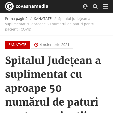
covasnamedia
Navi
Prima pagină
SANATATE
Spitalul Județean a
suplimentat cu aproape 50 numărul de paturi pentru
pacienții COVID
SANATATE
4 noiembrie 2021
Spitalul Județean a
suplimentat cu
aproape 50
numărul de paturi