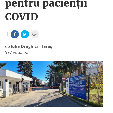
pentru pacienții
COVID
|
de
Iulia Drăghici - Taraș
997 vizualizări
|