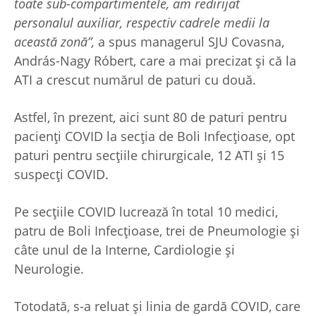
toate sub-compartimentele, am redirijat
personalul auxiliar, respectiv cadrele medii la
această zonă”,
a spus managerul SJU Covasna,
András-Nagy Róbert, care a mai precizat și că la
ATI a crescut numărul de paturi cu două.
Astfel, în prezent, aici sunt 80 de paturi pentru
pacienți COVID la secția de Boli Infecțioase, opt
paturi pentru secțiile chirurgicale, 12 ATI și 15
suspecți COVID.
Pe secțiile COVID lucrează în total 10 medici,
patru de Boli Infecțioase, trei de Pneumologie și
câte unul de la Interne, Cardiologie și
Neurologie.
Totodată, s-a reluat și linia de gardă COVID, care