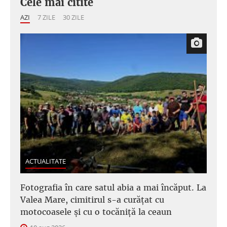
Cele mai citite
AZI
7 ZILE
30 ZILE
ACTUALITATE
Fotografia în care satul abia a mai încăput. La
Valea Mare, cimitirul s-a curățat cu
motocoasele și cu o tocăniță la ceaun