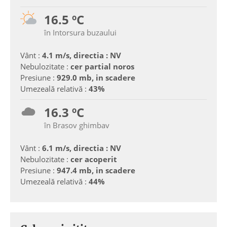
16.5 ºC
în Intorsura buzaului
Vânt :
4.1 m/s, directia : NV
Nebulozitate :
cer partial noros
Presiune :
929.0 mb, in scadere
Umezeală relativă :
43%
16.3 ºC
în Brasov ghimbav
Vânt :
6.1 m/s, directia : NV
Nebulozitate :
cer acoperit
Presiune :
947.4 mb, in scadere
Umezeală relativă :
44%