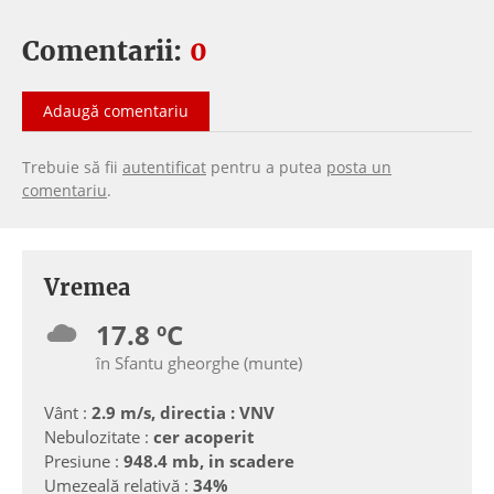
Comentarii:
0
Adaugă comentariu
Trebuie să fii
autentificat
pentru a putea
posta un
comentariu
.
Vremea
17.8 ºC
în Sfantu gheorghe (munte)
Vânt :
2.9 m/s, directia : VNV
Nebulozitate :
cer acoperit
Presiune :
948.4 mb, in scadere
Umezeală relativă :
34%