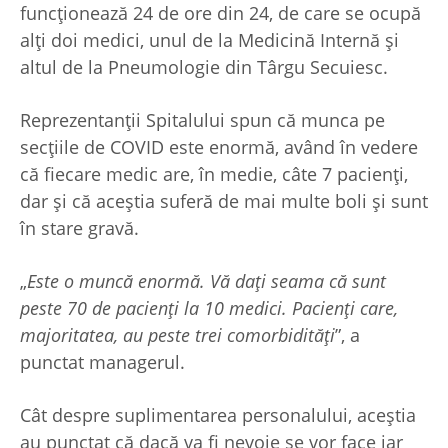
funcționează 24 de ore din 24, de care se ocupă
alți doi medici, unul de la Medicină Internă și
altul de la Pneumologie din Târgu Secuiesc.
Reprezentanții Spitalului spun că munca pe
secțiile de COVID este enormă, având în vedere
că fiecare medic are, în medie, câte 7 pacienți,
dar și că aceștia suferă de mai multe boli și sunt
în stare gravă.
„
Este o muncă enormă. Vă dați seama că sunt
peste 70 de pacienți la 10 medici. Pacienți care,
majoritatea, au peste trei comorbidități
”, a
punctat managerul.
Cât despre suplimentarea personalului, aceștia
au punctat că dacă va fi nevoie se vor face iar