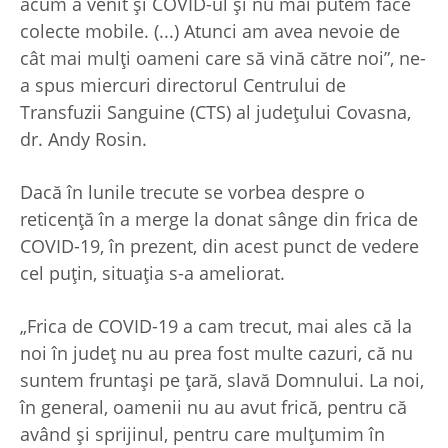
acum a venit și COVID-ul și nu mai putem face
colecte mobile. (...) Atunci am avea nevoie de
cât mai mulți oameni care să vină către noi”, ne-
a spus miercuri directorul Centrului de
Transfuzii Sanguine (CTS) al județului Covasna,
dr. Andy Rosin.
Dacă în lunile trecute se vorbea despre o
reticență în a merge la donat sânge din frica de
COVID-19, în prezent, din acest punct de vedere
cel puțin, situația s-a ameliorat.
„Frica de COVID-19 a cam trecut, mai ales că la
noi în județ nu au prea fost multe cazuri, că nu
suntem fruntași pe țară, slavă Domnului. La noi,
în general, oamenii nu au avut frică, pentru că
având și sprijinul, pentru care mulțumim în