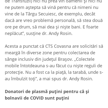
de Transfuzii) nici nu prea vin oamenii și nici nu
ne putem aștepta să vină pentru că nimeni nu
vine de la Târgu Secuiesc, de exemplu, decât
dacă are vreo problemă personală, să stea două
ore pe drum, să mai dea și niște bani. E foarte
neplăcut”, susține dr. Andy Rosin.
Acesta a punctat că CTS Covasna are solicitări să
meargă în diverse zone pentru colectarea de
sânge inclusiv din județul Brașov. „Colectele
mobile întotdeauna s-au făcut cu niște reguli de
protecție. Nu a fost ca la piață, la tarabă, unde s-
au îmbulzit toți”, a mai spus dr. Andy Rosin.
Donatori de plasmă puțini pentru că și
bolnavii de COVID sunt puțini