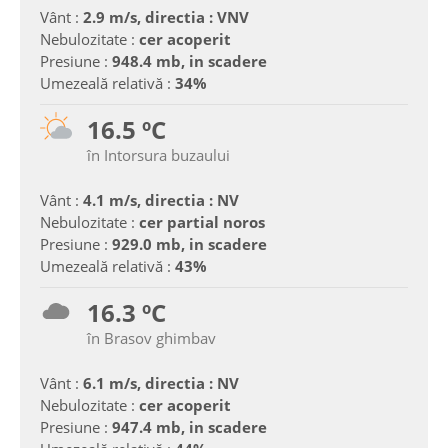
Vânt :
2.9 m/s, directia : VNV
Nebulozitate :
cer acoperit
Presiune :
948.4 mb, in scadere
Umezeală relativă :
34%
16.5 ºC
în Intorsura buzaului
Vânt :
4.1 m/s, directia : NV
Nebulozitate :
cer partial noros
Presiune :
929.0 mb, in scadere
Umezeală relativă :
43%
16.3 ºC
în Brasov ghimbav
Vânt :
6.1 m/s, directia : NV
Nebulozitate :
cer acoperit
Presiune :
947.4 mb, in scadere