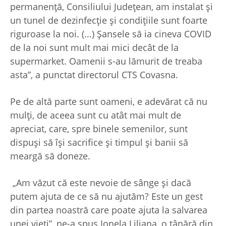
permanență, Consiliului Județean, am instalat și
un tunel de dezinfecție și condițiile sunt foarte
riguroase la noi. (...) Șansele să ia cineva COVID
de la noi sunt mult mai mici decât de la
supermarket. Oamenii s-au lămurit de treaba
asta”, a punctat directorul CTS Covasna.
Pe de altă parte sunt oameni, e adevărat că nu
mulți, de aceea sunt cu atât mai mult de
apreciat, care, spre binele semenilor, sunt
dispuși să își sacrifice și timpul și banii să
meargă să doneze.
„Am văzut că este nevoie de sânge și dacă
putem ajuta de ce să nu ajutăm? Este un gest
din partea noastră care poate ajuta la salvarea
unei vieți”, ne-a spus Ionela Liliana, o tânără din