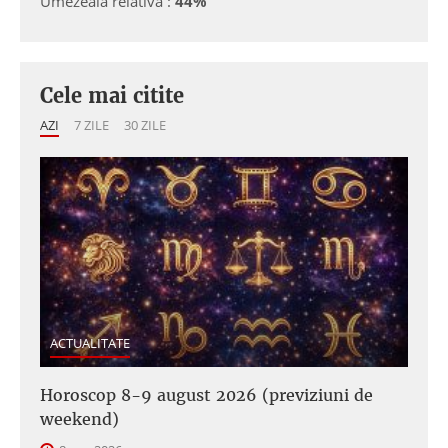
Umezeală relativă :
44%
Cele mai citite
AZI
7 ZILE
30 ZILE
ACTUALITATE
Horoscop 8-9 august 2026 (previziuni de
weekend)