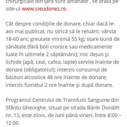
chirurgicale din țară sunt amânate”, se arată pe
site-ul
www.sieudonez.ro
.
Cât despre condițiile de donare, chiar dacă le-
am mai publicat, nu strică să le reluăm: vârsta
18-60 ani; greutate minimă 55 kg; stare bună de
sănătate (fără boli cronice sau medicamente
luate în ultimele 2 săptămâni); mic dejun şi
lichide (apă, ceai, cafea, lapte) servite înainte de
donare (obligatoriu!); interzis consumul de
băuturi alcoolice 48 ore înainte de donare;
interzis fumatul 2 ore înainte şi după donare.
Programul Centrului de Transfuzii Sanguine din
Sfântu Gheorghe, situat pe strada Bánki Donáth
nr. 15, este zilnic, de luni până vineri, între 8:00 –
12:00.