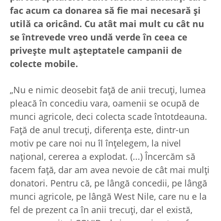
fac acum ca donarea să fie mai necesară și
utilă ca oricând. Cu atât mai mult cu cât nu
se întrevede vreo undă verde în ceea ce
privește mult așteptatele campanii de
colecte mobile.
„Nu e nimic deosebit față de anii trecuți, lumea
pleacă în concediu vara, oamenii se ocupă de
munci agricole, deci colecta scade întotdeauna.
Față de anul trecuți, diferența este, dintr-un
motiv pe care noi nu îl înțelegem, la nivel
național, cererea a explodat. (...) Încercăm să
facem față, dar am avea nevoie de cât mai mulți
donatori. Pentru că, pe lângă concedii, pe lângă
munci agricole, pe lângă West Nile, care nu e la
fel de prezent ca în anii trecuți, dar el există,