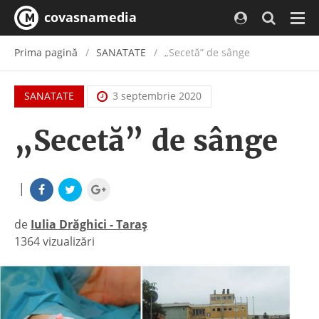
covasnamedia
Navi
Prima pagină
SANATATE
„Secetă” de sânge
SANATATE
3 septembrie 2020
„Secetă” de sânge
|
de
Iulia Drăghici - Taraș
1364 vizualizări
|