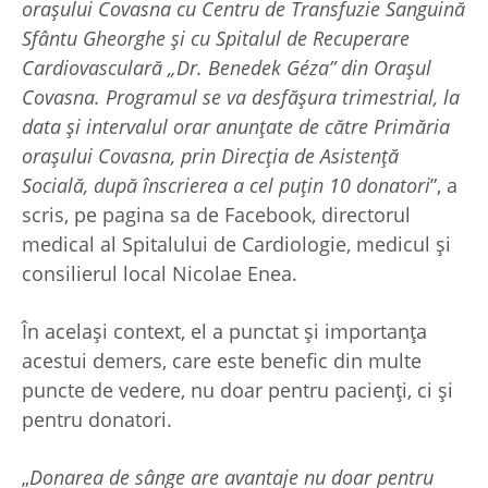
orașului Covasna cu Centru de Transfuzie Sanguină
Sfântu Gheorghe și cu Spitalul de Recuperare
Cardiovasculară „Dr. Benedek Géza” din Orașul
Covasna. Programul se va desfășura trimestrial, la
data și intervalul orar anunțate de către Primăria
orașului Covasna, prin Direcția de Asistență
Socială, după înscrierea a cel puțin 10 donatori
”, a
scris, pe pagina sa de Facebook, directorul
medical al Spitalului de Cardiologie, medicul și
consilierul local Nicolae Enea.
În același context, el a punctat și importanța
acestui demers, care este benefic din multe
puncte de vedere, nu doar pentru pacienți, ci și
pentru donatori.
„
Donarea de sânge are avantaje nu doar pentru