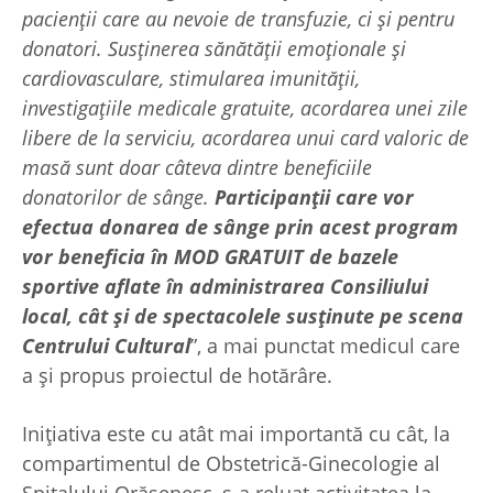
pacienții care au nevoie de transfuzie, ci și pentru
donatori. Susținerea sănătății emoționale și
cardiovasculare, stimularea imunității,
investigațiile medicale gratuite, acordarea unei zile
libere de la serviciu, acordarea unui card valoric de
masă sunt doar câteva dintre beneficiile
donatorilor de sânge.
Participanții care vor
efectua donarea de sânge prin acest program
vor beneficia în MOD GRATUIT de bazele
sportive aflate în administrarea Consiliului
local, cât și de spectacolele susținute pe scena
Centrului Cultural
”, a mai punctat medicul care
a și propus proiectul de hotărâre.
Inițiativa este cu atât mai importantă cu cât, la
compartimentul de Obstetrică-Ginecologie al
Spitalului Orășenesc, s-a reluat activitatea la