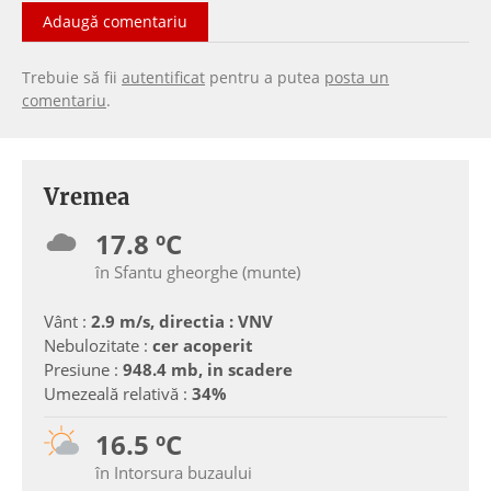
Adaugă comentariu
Trebuie să fii
autentificat
pentru a putea
posta un
comentariu
.
Vremea
17.8 ºC
în Sfantu gheorghe (munte)
Vânt :
2.9 m/s, directia : VNV
Nebulozitate :
cer acoperit
Presiune :
948.4 mb, in scadere
Umezeală relativă :
34%
16.5 ºC
în Intorsura buzaului