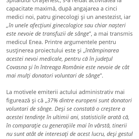
capacitate maximă, după angajarea a cinci
medici noi, patru ginecologi și un anestezist, iar
„în unele afecțiuni ginecologice sau chiar nașteri
este nevoie de transfuzii de sânge
”, a mai transmis
medicul Enea. Printre argumentele pentru
susținerea proiectului este și „
întâmpinarea
acestei nevoi medicale, pentru că în județul
Covasna și în întreaga Românie este nevoie de cât
mai mulți donatori voluntari de sânge
”.
La motivele emiterii actului administrativ mai
figurează și că „
37% dintre europeni sunt donatori
voluntari de sânge. Deși se constată o creștere a
acestei tendințe în ultimii ani, statisticile arată că,
în comparație cu generațiile mai în vârstă, tinerii
nu sunt atât de interesați de acest lucru, deși gestul