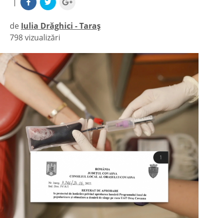
|
de
Iulia Drăghici - Taraș
798 vizualizări
|