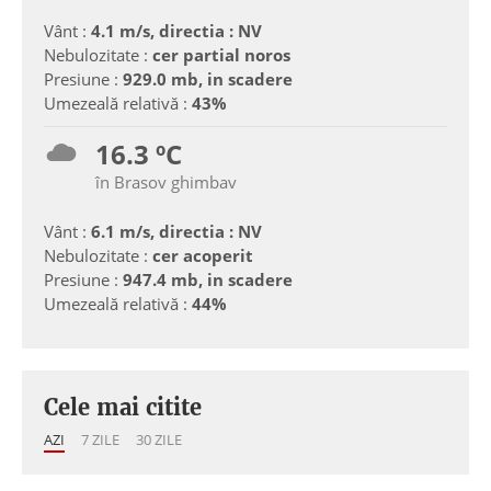
Vânt :
4.1 m/s, directia : NV
Nebulozitate :
cer partial noros
Presiune :
929.0 mb, in scadere
Umezeală relativă :
43%
16.3 ºC
în Brasov ghimbav
Vânt :
6.1 m/s, directia : NV
Nebulozitate :
cer acoperit
Presiune :
947.4 mb, in scadere
Umezeală relativă :
44%
Cele mai citite
AZI
7 ZILE
30 ZILE