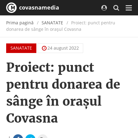
covasnamedia
Navi
Prima pagină
SANATATE
Proiect: punct pentru
donarea de sânge în orașul Covasna
SANATATE
24 august 2022
Proiect: punct
pentru donarea de
sânge în orașul
Covasna