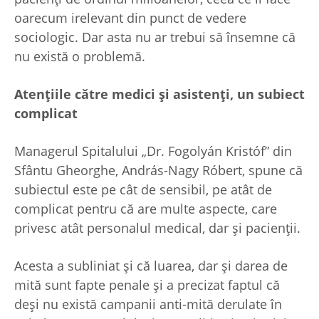
oarecum irelevant din punct de vedere
sociologic. Dar asta nu ar trebui să însemne că
nu există o problemă.
Atențiile către medici și asistenți, un subiect
complicat
Managerul Spitalului „Dr. Fogolyán Kristóf” din
Sfântu Gheorghe, András-Nagy Róbert, spune că
subiectul este pe cât de sensibil, pe atât de
complicat pentru că are multe aspecte, care
privesc atât personalul medical, dar și pacienții.
Acesta a subliniat și că luarea, dar și darea de
mită sunt fapte penale și a precizat faptul că
deși nu există campanii anti-mită derulate în