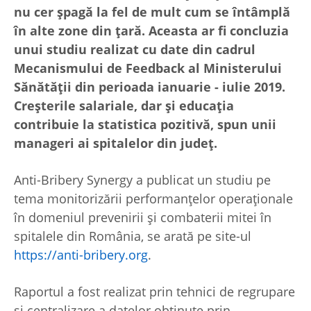
nu cer șpagă la fel de mult cum se întâmplă
în alte zone din țară. Aceasta ar fi concluzia
unui studiu realizat cu date din cadrul
Mecanismului de Feedback al Ministerului
Sănătății din perioada ianuarie - iulie 2019.
Creșterile salariale, dar și educația
contribuie la statistica pozitivă, spun unii
manageri ai spitalelor din județ.
Anti-Bribery Synergy a publicat un studiu pe
tema monitorizării performanțelor operaționale
în domeniul prevenirii și combaterii mitei în
spitalele din România, se arată pe site-ul
https://anti-bribery.org
.
Raportul a fost realizat prin tehnici de regrupare
și centralizare a datelor obținute prin