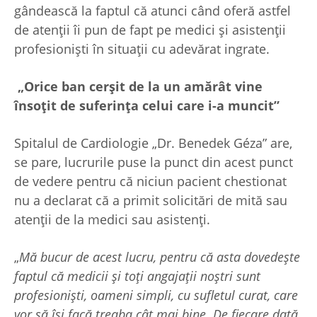
gândească la faptul că atunci când oferă astfel
de atenții îi pun de fapt pe medici și asistenții
profesioniști în situații cu adevărat ingrate.
„Orice ban cerșit de la un amărât vine
însoțit de suferința celui care i-a muncit”
Spitalul de Cardiologie „Dr. Benedek Géza” are,
se pare, lucrurile puse la punct din acest punct
de vedere pentru că niciun pacient chestionat
nu a declarat că a primit solicitări de mită sau
atenții de la medici sau asistenți.
„
Mă bucur de acest lucru, pentru că asta dovedește
faptul că medicii și toți angajații noștri sunt
profesioniști, oameni simpli, cu sufletul curat, care
vor să își facă treaba cât mai bine. De fiecare dată