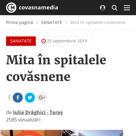
covasnamedia
Navi
Prima pagină
SANATATE
Mita în spitalele covăsnene
SANATATE
25 septembrie 2019
Mita în spitalele
covăsnene
|
de
Iulia Drăghici - Taraș
2585 vizualizări
|