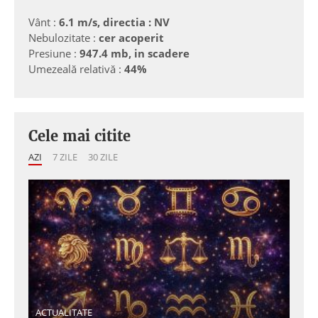
Vânt :
6.1 m/s, directia : NV
Nebulozitate :
cer acoperit
Presiune :
947.4 mb, in scadere
Umezeală relativă :
44%
Cele mai citite
AZI
7 ZILE
30 ZILE
ACTUALITATE