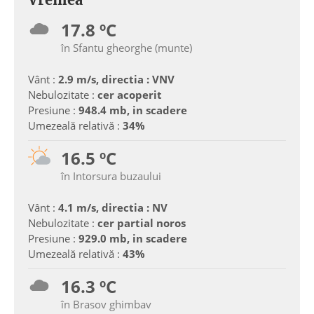
17.8 ºC
în Sfantu gheorghe (munte)
Vânt :
2.9 m/s, directia : VNV
Nebulozitate :
cer acoperit
Presiune :
948.4 mb, in scadere
Umezeală relativă :
34%
16.5 ºC
în Intorsura buzaului
Vânt :
4.1 m/s, directia : NV
Nebulozitate :
cer partial noros
Presiune :
929.0 mb, in scadere
Umezeală relativă :
43%
16.3 ºC
în Brasov ghimbav