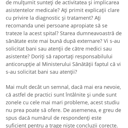
de mulțumit sunteți de activitatea și implicarea
asistentelor medicale? Ați primit explicații clare
cu privire la diagnostic și tratament? Ați
recomanda unei persoane apropiate să se
trateze la acest spital? Starea dumneavoastră de
sănătate este mai bună după externare? Vi s-au
solicitat bani sau atenții de către medici sau
asistente? Doriți să raportați responsabilului
anticorupție al Ministerului Sănătății faptul că vi
s-au solicitat bani sau atenții?
Mai mult decât un semnal, dacă mai era nevoie,
că astfel de practici sunt întâlnite și unde sunt
zonele cu cele mai mari probleme, acest studiu
nu prea poate să ofere. De asemenea, e greu de
spus dacă numărul de respondenți este
suficient pentru a trage niște concluzii corecte.