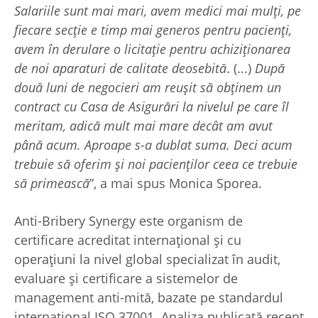
Salariile sunt mai mari, avem medici mai mulți, pe
fiecare secție e timp mai generos pentru pacienți,
avem în derulare o licitație pentru achiziționarea
de noi aparaturi de calitate deosebită
. (...)
După
două luni de negocieri am reușit să obținem un
contract cu Casa de Asigurări la nivelul pe care îl
meritam, adică mult mai mare decât am avut
până acum. Aproape s-a dublat suma. Deci acum
trebuie să oferim și noi pacienților ceea ce trebuie
să primească
”, a mai spus Monica Sporea.
Anti-Bribery Synergy este organism de
certificare acreditat internaţional şi cu
operaţiuni la nivel global specializat în audit,
evaluare şi certificare a sistemelor de
management anti-mită, bazate pe standardul
internaţional ISO 37001. Analiza publicată recent