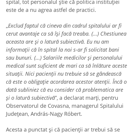
spital, tot personalul știe că politica instituției
este de a nu agrea astfel de practici.
„
Exclud faptul că cineva din cadrul spitalului ar fi
cerut avantaje ca să își facă treaba. (...) Chestiunea
aceasta are și o latură subiectivă. Eu nu am
informații că în spital la noi s-ar fi solicitat bani
sau bunuri. (...) Salariile medicilor și personalului
medical sunt suficient de mari ca să înlăture aceste
situații. Nici pacienții nu trebuie să se gândească
că este o obligație acordarea acestor atenții. Încă o
dată subliniez că eu consider că problematica are
și o latură subiectivă
”, a declarat marți, pentru
Observatorul de Covasna, managerul Spitalului
Județean, András-Nagy Róbert.
Acesta a punctat și că pacienții ar trebui să se