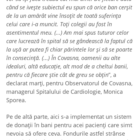
când se ivește subiectul eu spun că orice ban cerșit
de la un amărât vine însoțit de toată suferința
celui care i-a muncit. Toți colegii au fost în
asentimentul meu. (...) Am mai spus tuturor celor
care lucrează în spital să se gândească la faptul că
la ușă ar putea fi chiar părintele lor și să se poarte
în consecință. (...) În Covasna, oamenii au alte
idealuri, altă educație, alt mod de a cheltui banii,
pentru că fiecare știe cât de greu se obțin
”, a
declarat marți, pentru Observatorul de Covasna,
managerul Spitalului de Cardiologie, Monica
Sporea.
Pe de altă parte, aici s-a implementat un sistem
de donații în bani pentru acei pacienți care simt
nevoia să ofere ceva. Fondurile astfel strânse