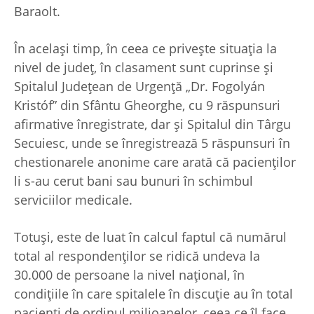
Baraolt.
În același timp, în ceea ce privește situația la
nivel de județ, în clasament sunt cuprinse și
Spitalul Județean de Urgență „Dr. Fogolyán
Kristóf” din Sfântu Gheorghe, cu 9 răspunsuri
afirmative înregistrate, dar și Spitalul din Târgu
Secuiesc, unde se înregistrează 5 răspunsuri în
chestionarele anonime care arată că pacienților
li s-au cerut bani sau bunuri în schimbul
serviciilor medicale.
Totuși, este de luat în calcul faptul că numărul
total al respondenților se ridică undeva la
30.000 de persoane la nivel național, în
condițiile în care spitalele în discuție au în total
pacienți de ordinul milioanelor, ceea ce îl face