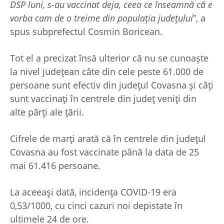
DSP luni, s-au vaccinat deja, ceea ce înseamnă că e
vorba cam de o treime din populația județului
”, a
spus subprefectul Cosmin Boricean.
Tot el a precizat însă ulterior că nu se cunoaște
la nivel județean câte din cele peste 61.000 de
persoane sunt efectiv din județul Covasna și câți
sunt vaccinați în centrele din județ veniți din
alte părți ale țării.
Cifrele de marți arată că în centrele din județul
Covasna au fost vaccinate până la data de 25
mai 61.416 persoane.
La aceeași dată, incidența COVID-19 era
0,53/1000, cu cinci cazuri noi depistate în
ultimele 24 de ore.