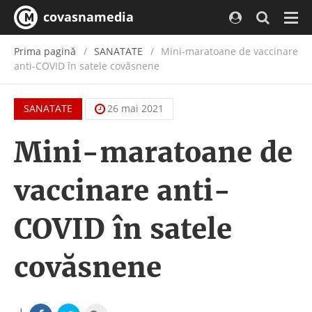
covasnamedia
Navi
Prima pagină
SANATATE
Mini-maratoane de vaccinare
anti-COVID în satele covăsnene
SANATATE
26 mai 2021
Mini-maratoane de
vaccinare anti-
COVID în satele
covăsnene