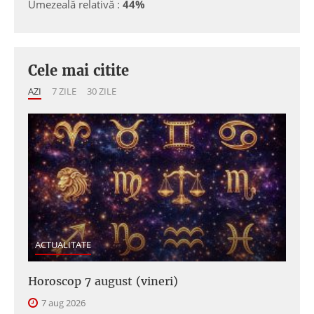
Umezeală relativă :
44%
Cele mai citite
AZI
7 ZILE
30 ZILE
ACTUALITATE
Horoscop 7 august (vineri)
7 aug 2026