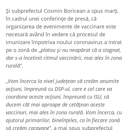
Și subprefectul Cosmin Boricean a spus marți,
în cadrul unei conferințe de presă, că
organizarea de evenimente de vaccinare este
necesară având în vedere că procesul de
imunizare împotriva noului coronavirus a intrat
pe o zonă de „
platou și nu neapărat că a stagnat,
dar s-a încetinit ritmul vaccinării, mai ales în zona
rurală
”.
„
Vom încerca la nivel județean să creăm anumite
acțiuni, împreună cu DSP-ul, care e cel care va
coordona aceste acțiuni, împreună cu ISU, să
ducem cât mai aproape de cetățean aceste
vaccinuri, mai ales în zona rurală. Vom încerca, cu
ajutorul primarilor, bineînțeles, ca în fiecare zonă
să creăm caravane
”, a mai spus subprefectul