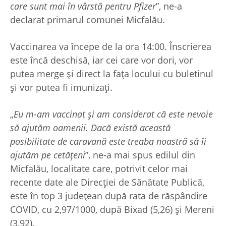
care sunt mai în vârstă pentru Pfizer
”, ne-a
declarat primarul comunei Micfalău.
Vaccinarea va începe de la ora 14:00. Înscrierea
este încă deschisă, iar cei care vor dori, vor
putea merge și direct la fața locului cu buletinul
și vor putea fi imunizați.
„
Eu m-am vaccinat și am considerat că este nevoie
să ajutăm oamenii. Dacă există această
posibilitate de caravană este treaba noastră să îi
ajutăm pe cetățeni
”, ne-a mai spus edilul din
Micfalău, localitate care, potrivit celor mai
recente date ale Direcției de Sănătate Publică,
este în top 3 județean după rata de răspândire
COVID, cu 2,97/1000, după Bixad (5,26) și Mereni
(3,92).