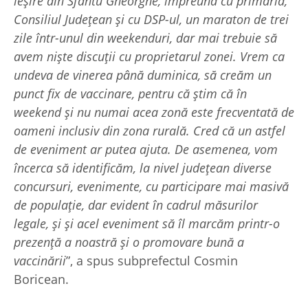
ieșire din Sfântu Gheorghe, împreună cu primăria,
Consiliul Județean și cu DSP-ul, un maraton de trei
zile într-unul din weekenduri, dar mai trebuie să
avem niște discuții cu proprietarul zonei. Vrem ca
undeva de vinerea până duminica, să creăm un
punct fix de vaccinare, pentru că știm că în
weekend și nu numai acea zonă este frecventată de
oameni inclusiv din zona rurală. Cred că un astfel
de eveniment ar putea ajuta. De asemenea, vom
încerca să identificăm, la nivel județean diverse
concursuri, evenimente, cu participare mai masivă
de populație, dar evident în cadrul măsurilor
legale, și și acel eveniment să îl marcăm printr-o
prezență a noastră și o promovare bună a
vaccinării
”, a spus subprefectul Cosmin
Boricean.