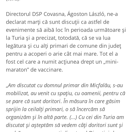
Directorul DSP Covasna, Ágoston László, ne-a
declarat marți că sunt discuții ca astfel de
evenimente să aibă loc în perioada următoare și
la Turia și a precizat, totodată, că se va lua
legătura și cu alți primari de comune din județ
pentru a acoperi o arie cât mai mare. Tot el a
fost cel care a numit acțiunea drept un „mini-
maraton” de vaccinare.
„
Am discutat cu domnul primar din Micfalău, s-au
mobilizat, au venit cu spațiu, cu oamenii, pentru că
se pare că sunt doritori
.
În măsura în care găsim
sprijin la ceilalți primari, o să încercăm să
organizăm și în altă parte. (...) Cu cei din Turia am
discutat și așteptăm să vedem câți doritori sunt și