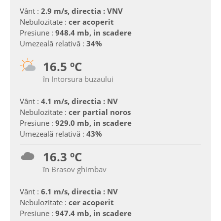
Vânt :
2.9 m/s, directia : VNV
Nebulozitate :
cer acoperit
Presiune :
948.4 mb, in scadere
Umezeală relativă :
34%
16.5 ºC
în Intorsura buzaului
Vânt :
4.1 m/s, directia : NV
Nebulozitate :
cer partial noros
Presiune :
929.0 mb, in scadere
Umezeală relativă :
43%
16.3 ºC
în Brasov ghimbav
Vânt :
6.1 m/s, directia : NV
Nebulozitate :
cer acoperit
Presiune :
947.4 mb, in scadere