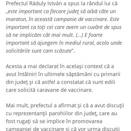
Prefectul Ráduly István a spus la rândul lui că
„
este important ca fiecare județ să aibă câte un
maraton, în această campanie de vaccinare. Este
important ca toți cei care avem un cuvânt de spus
să ne implicăm cât mai mult. (...) E foarte
important să ajungem în mediul rural, acolo unde
solicitările sunt cam scăzute
”.
Acesta a mai declarat în același context că a
avut întâlniri în ultimele săptămâni cu primarii
din județ și că astfel a constatat că sunt edili
care solicită caravane de vaccinare.
Mai mult, prefectul a afirmat și că a avut discuții
cu reprezentanții parohiilor din județ, care au
fost rugați să se implice în promovarea
campaniei de vaccinare și că vor urma discuții