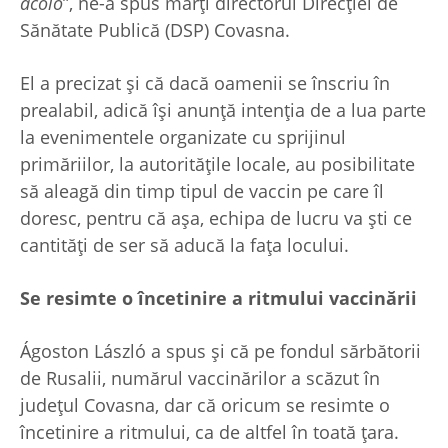
acolo
”, ne-a spus marți directorul Direcției de
Sănătate Publică (DSP) Covasna.
El a precizat și că dacă oamenii se înscriu în
prealabil, adică își anunță intenția de a lua parte
la evenimentele organizate cu sprijinul
primăriilor, la autoritățile locale, au posibilitate
să aleagă din timp tipul de vaccin pe care îl
doresc, pentru că așa, echipa de lucru va ști ce
cantități de ser să aducă la fața locului.
Se resimte o încetinire a ritmului vaccinării
Ágoston László a spus și că pe fondul sărbătorii
de Rusalii, numărul vaccinărilor a scăzut în
județul Covasna, dar că oricum se resimte o
încetinire a ritmului, ca de altfel în toată țara.