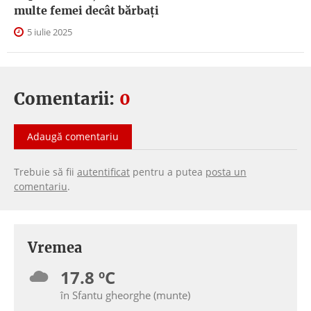
multe femei decât bărbați
5 iulie 2025
Comentarii:
0
Adaugă comentariu
Trebuie să fii
autentificat
pentru a putea
posta un
comentariu
.
Vremea
17.8 ºC
în Sfantu gheorghe (munte)