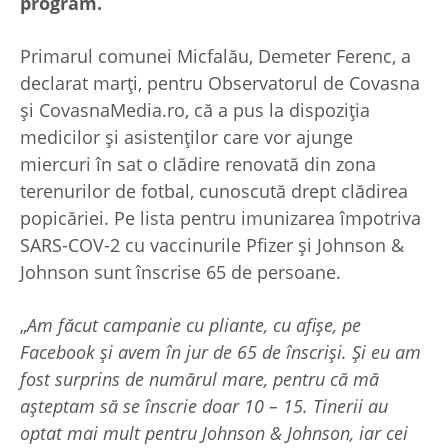
program.
Primarul comunei Micfalău, Demeter Ferenc, a
declarat marți, pentru Observatorul de Covasna
și CovasnaMedia.ro, că a pus la dispoziția
medicilor și asistenților care vor ajunge
miercuri în sat o clădire renovată din zona
terenurilor de fotbal, cunoscută drept clădirea
popicăriei. Pe lista pentru imunizarea împotriva
SARS-COV-2 cu vaccinurile Pfizer și Johnson &
Johnson sunt înscrise 65 de persoane.
„
Am făcut campanie cu pliante, cu afișe, pe
Facebook și avem în jur de 65 de înscriși. Și eu am
fost surprins de numărul mare, pentru că mă
așteptam să se înscrie doar 10 – 15. Tinerii au
optat mai mult pentru Johnson & Johnson, iar cei