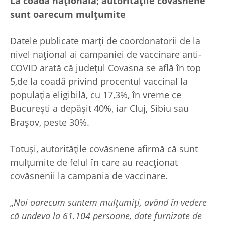
La coada națională; autoritățile covăsnene
sunt oarecum mulțumite
Datele publicate marți de coordonatorii de la
nivel național ai campaniei de vaccinare anti-
COVID arată că județul Covasna se află în top
5,de la coadă privind procentul vaccinal la
populația eligibilă, cu 17,3%, în vreme ce
București a depășit 40%, iar Cluj, Sibiu sau
Brașov, peste 30%.
Totuși, autoritățile covăsnene afirmă că sunt
mulțumite de felul în care au reacționat
covăsnenii la campania de vaccinare.
„
Noi oarecum suntem mulțumiți, având în vedere
că undeva la 61.104 persoane, date furnizate de