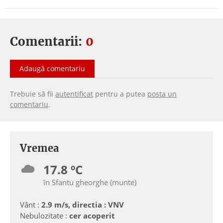
Comentarii:
0
Adaugă comentariu
Trebuie să fii
autentificat
pentru a putea
posta un
comentariu
.
Vremea
17.8 ºC
în Sfantu gheorghe (munte)
Vânt :
2.9 m/s, directia : VNV
Nebulozitate :
cer acoperit