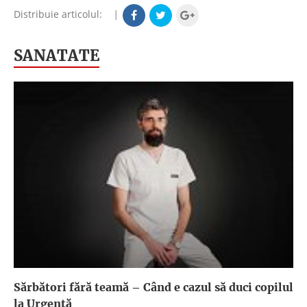
Distribuie articolul:
|
SANATATE
Sărbători fără teamă – Când e cazul să duci copilul
la Urgență