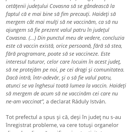
cetățenii județului Covasna să se gândească la
faptul că e mai bine să fim precauți. Haideți să
mergem cât mai mulți să ne vaccinăm, ca să nu
ajungem să fie prezent valul patru în județul
Covasna. (...) Din punctul meu de vedere, concluzia
este că vaccin există, orice persoană, fără să stea,
fără programare, poate să se vaccineze. Este
interesul tuturor, celor care locuim în acest județ,
să ne protejăm pe noi, pe cei dragi și comunitatea.
Dacă intră, într-adevăr, și o să fie valul patru,
atunci se va înghesui toată lumea la vaccin. Haideți
să mergem de acum să ne vaccinăm cei care nu
ne-am vaccinat”,
a declarat Ráduly István.
Tot prefectul a spus și că, deși în județ nu s-au
înregistrat probleme, va cere totuși organelor