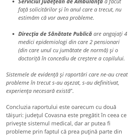
Serviciul Județean de Ambulanță
a făcut
față solicitărilor şi în anul care a trecut, nu
estimăm că vor avea probleme.
Direcția de Sănătate Publică
are angajați 4
medici epidemiologi din care 2 pensionari
(din care unul cu jumătate de normă) şi o
doctoriță în concediu de creștere a copilului.
Sistemele de evidență şi raportări care ne-au creat
probleme în trecut s-au așezat, s-au definitivat,
experiența necesară există
”.
Concluzia raportului este oarecum cu două
tăișuri: județul Covasna este pregătit în ceea ce
privește sistemul medical, dar ar putea fi
probleme prin faptul că prea puțină parte din