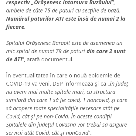
respectiv „Orășenesc Întorsura Buzăului”,
ambele de câte 75 de paturi cu secțiile de bază.
Numărul paturilor ATI este însă de numai 2 la
fiecare
.
Spitalul Orășenesc Baraolt este de asemenea un
mic spital de numai 79 de paturi
din care 2 sunt
de ATI
”, arată documentul.
În eventualitatea în care o nouă epidemie de
COVID-19 va veni, DSP informează și că „
în judeţ
nu avem mai multe spitale mari, cu structura
similară din care 1 să fie covid, 1 noncovid, şi care
să acopere toate specialitățile necesare atât pe
Covid, cât şi pe non-Covid. În aceste condiții
Spitalele din județul Covasna vor trebui să asigure
servicii atât Covid, cât şi nonCovid
”.