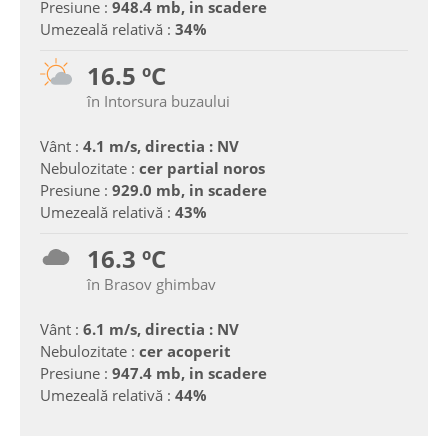
Presiune :
948.4 mb, in scadere
Umezeală relativă :
34%
16.5 ºC
în Intorsura buzaului
Vânt :
4.1 m/s, directia : NV
Nebulozitate :
cer partial noros
Presiune :
929.0 mb, in scadere
Umezeală relativă :
43%
16.3 ºC
în Brasov ghimbav
Vânt :
6.1 m/s, directia : NV
Nebulozitate :
cer acoperit
Presiune :
947.4 mb, in scadere
Umezeală relativă :
44%