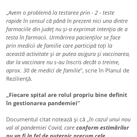
„
Avem o problemă la testarea prin - 2 - teste
rapide în sensul că până în prezent nici una dintre
farmaciile din județ nu şi-a exprimat intenția de a
testa în farmacii. Urmărirea pacienților se face
prin medicii de familie care participă toți la
această activitate şi ar putea asigura și vaccinarea,
dar la vaccinare nu s-au înscris decât o treime,
aprox. 30 de medici de familie
”, scrie în Planul de
Reziliență.
„Fiecare spital are rolul propriu bine definit
în gestionarea pandemiei”
Documentul citat notează și că „
în cazul unui nou
val al pandemiei Covid, care
conform estimărilor
nu va fi la fel de puternic precum cele