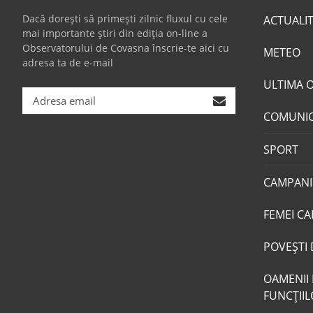
Dacă dorești să primești zilnic fluxul cu cele
ACTUALI
mai importante știri din ediția on-line a
Observatorului de Covasna înscrie-te aici cu
METEO
adresa ta de e-mail
ULTIMA 
COMUNI
SPORT
CAMPANI
FEMEI CA
POVEŞTI 
OAMENII 
FUNCŢII