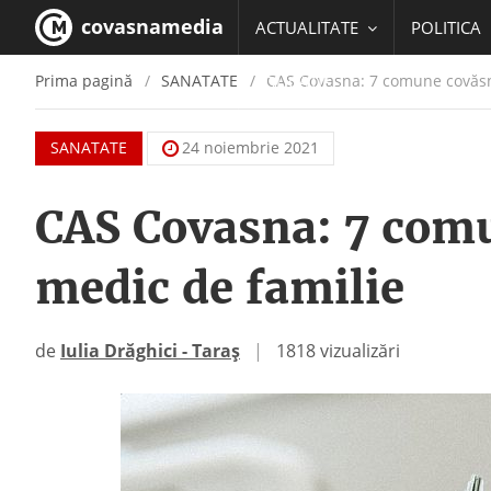
covasnamedia
ACTUALITATE
POLITICA
Prima pagină
SANATATE
CAS Covasna: 7 comune covăsn
EDUCATIE
SANATATE
24 noiembrie 2021
CAS Covasna: 7 com
medic de familie
de
Iulia Drăghici - Taraș
|
1818 vizualizări