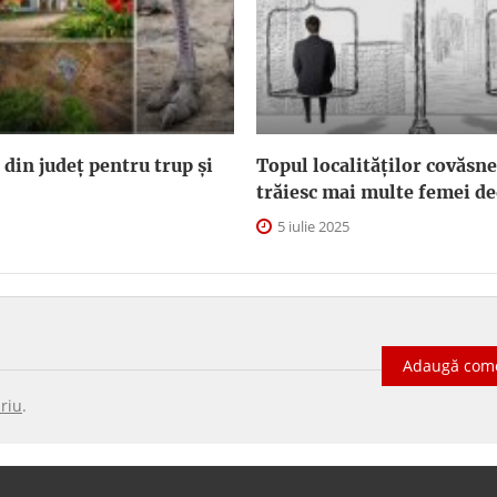
 din județ pentru trup și
Topul localităților covăsn
trăiesc mai multe femei de
5 iulie 2025
Adaugă com
riu
.