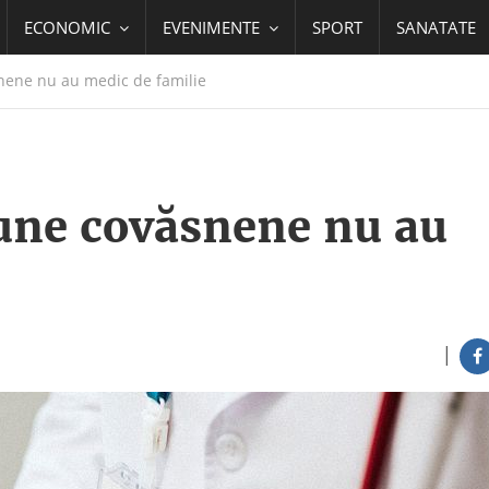
ECONOMIC
EVENIMENTE
SPORT
SANATATE
ene nu au medic de familie
une covăsnene nu au
|