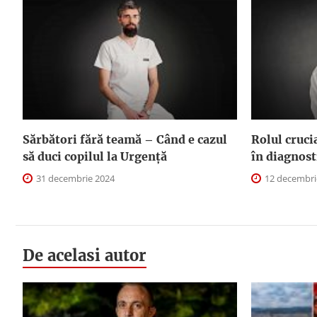
Sărbători fără teamă – Când e cazul
Rolul cruci
să duci copilul la Urgență
în diagnost
31 decembrie 2024
12 decembri
De acelasi autor