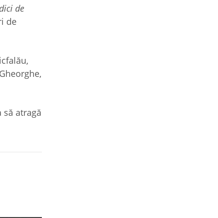
dici de
ri de
cfalău,
u Gheorghe,
a să atragă