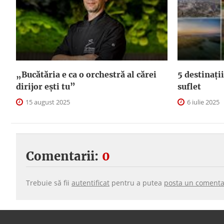
„Bucătăria e ca o orchestră al cărei
5 destinații
dirijor ești tu”
suflet
15 august 2025
6 iulie 2025
Comentarii:
0
Trebuie să fii
autentificat
pentru a putea
posta un comenta