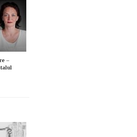
re –
talul