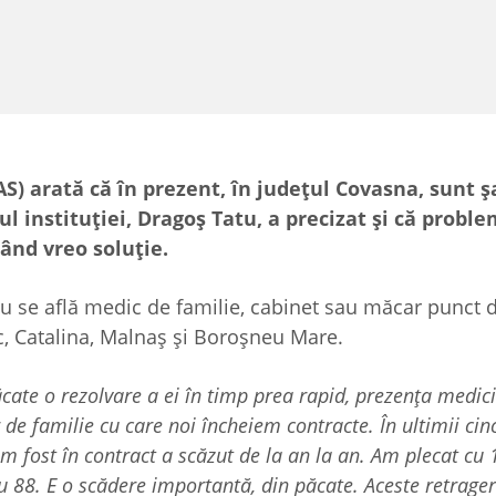
AS) arată că în prezent, în județul Covasna, sunt 
 instituției, Dragoș Tatu, a precizat și că probl
rând vreo soluție.
 nu se află medic de familie, cabinet sau măcar punct d
c, Catalina, Malnaș și Boroșneu Mare.
ate o rezolvare a ei în timp prea rapid, prezența medici
de familie cu care noi încheiem contracte. În ultimii cinc
 fost în contract a scăzut de la an la an. Am plecat cu 
 88. E o scădere importantă, din păcate. Aceste retrager