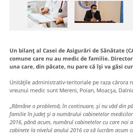
Un bilanț al Casei de Asigurări de Sănătate (C
comune care nu au medic de familie. Directorul
una care, din păcate, nu pare că își va găsi cu
Unitățile administrativ-teritoriale pe raza cărora
vreunui medic sunt Mereni, Poian, Moacșa, Dalni
„
Rămâne o problemă, în continuare, și nu văd din păc
familie în județ și a numărului cabinetelor medicilor 
2016, până acum, numărul cabinetelor cu care noi am
cabinete la nivelul anului 2016 ca să lucrăm acum cu