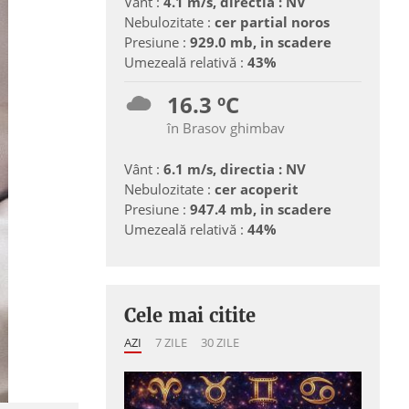
Vânt :
4.1 m/s, directia : NV
Nebulozitate :
cer partial noros
Presiune :
929.0 mb, in scadere
Umezeală relativă :
43%
16.3 ºC
în Brasov ghimbav
Vânt :
6.1 m/s, directia : NV
Nebulozitate :
cer acoperit
Presiune :
947.4 mb, in scadere
Umezeală relativă :
44%
Cele mai citite
AZI
7 ZILE
30 ZILE