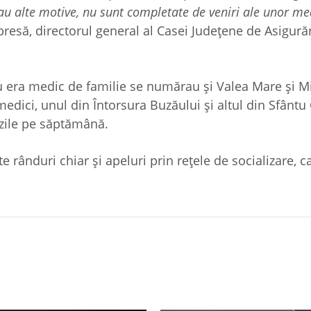
 sau alte motive, nu sunt completate de veniri ale unor me
 presă, directorul general al Casei Județene de Asigură
nu era medic de familie se numărau și Valea Mare și Mi
u medici, unul din Întorsura Buzăului și altul din Sfânt
 zile pe săptămână.
te rânduri chiar și apeluri prin rețele de socializare, c