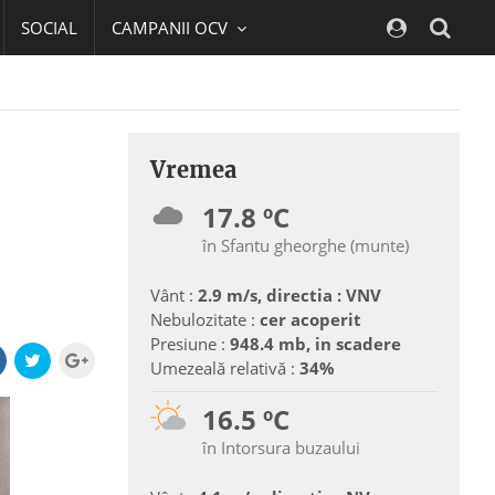
SOCIAL
CAMPANII OCV
Navig
Vremea
17.8 ºC
în Sfantu gheorghe (munte)
Vânt :
2.9 m/s, directia : VNV
Nebulozitate :
cer acoperit
Presiune :
948.4 mb, in scadere
Umezeală relativă :
34%
16.5 ºC
în Intorsura buzaului