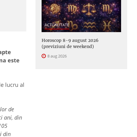
ACTUALITATE
Horoscop 8-9 august 2026
(previziuni de weekend)
șapte
8 aug 2026
ema este
e lucru al
lor de
i ani, din
105
i din