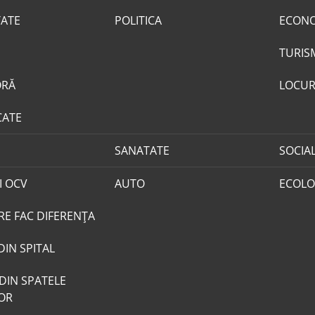
TATE
POLITICA
ECON
TURIS
ORĂ
LOCUR
CATE
SANATATE
SOCIA
I OCV
AUTO
ECOLO
RE FAC DIFERENȚA
DIN SPITAL
DIN SPATELE
LOR