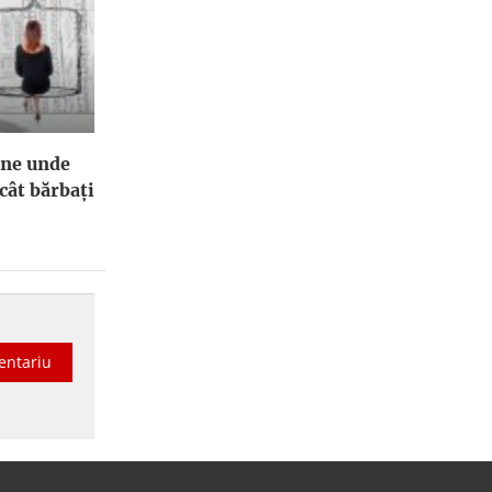
ene unde
cât bărbați
entariu