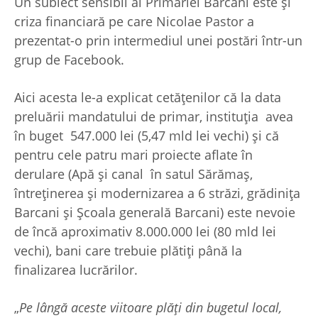
Un subiect sensibil al Primăriei Barcani este și
criza financiară pe care Nicolae Pastor a
prezentat-o prin intermediul unei postări într-un
grup de Facebook.
Aici acesta le-a explicat cetățenilor că la data
preluării mandatului de primar, instituția avea
în buget 547.000 lei (5,47 mld lei vechi) și că
pentru cele patru mari proiecte aflate în
derulare (Apă și canal în satul Sărămaș,
întreținerea și modernizarea a 6 străzi, grădinița
Barcani și Școala generală Barcani) este nevoie
de încă aproximativ 8.000.000 lei (80 mld lei
vechi), bani care trebuie plătiți până la
finalizarea lucrărilor.
„
Pe lângă aceste viitoare plăți din bugetul local,