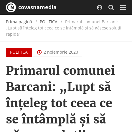
covasnamedia
Navi
Prima pagină
POLITICA
Primarul comunei Barcani:
„Lupt să înțeleg tot ceea ce se întâmplă și să găsesc soluții
rapide”
POLITICA
2 noiembrie 2020
Primarul comunei
Barcani: „Lupt să
înțeleg tot ceea ce
se întâmplă și să