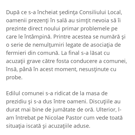
După ce s-a încheiat ședința Consiliului Local,
oamenii prezenți în sală au simțit nevoia să îi
prezinte direct noului primar problemele pe
care le întâmpină. Printre acestea se numără și
o serie de nemulțumiri legate de asociația de
fermieri din comună. La final s-a lăsat cu
acuzații grave către fosta conducere a comunei,
însă, până în acest moment, nesusținute cu
probe.
Edilul comunei s-a ridicat de la masa de
prezidiu și s-a dus între oameni. Discuțiile au
durat mai bine de jumătate de oră. Ulterior, l-
am întrebat pe Nicolae Pastor cum vede toată
situația iscată și acuzațiile aduse.