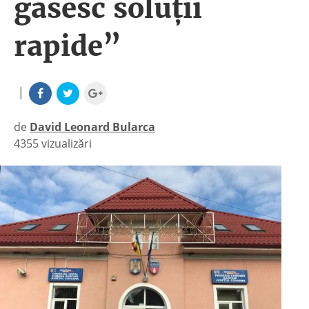
găsesc soluții
rapide”
|
de
David Leonard Bularca
4355 vizualizări
|