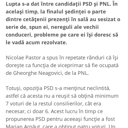
Lupta s-a dat între candidații PSD și PNL. În
același timp, la finalul ședinței o parte
dintre cetățenii prezenți în sală au sesizat o
serie de, spun ei, nereguli ale vechii
conduceri, probleme pe care ei își doresc să
le vadă acum rezolvate.
Nicolae Pastor a spus în repetate rânduri că își
dorește ca funcția de viceprimar să fie ocupată
de Gheorghe Neagovici, de la PNL.
Totuși, opoziția PSD s-a menținut neclintită,
astfel că acesta nu a reușit să obțină minimum
7 voturi de la restul consilierilor, cât era
necesar, ci doar 6. Acest lucru în timp ce
propunerea PSD pentru aceeași funcție a fost
Marian Arnăut, care a obținut patru voturi. Un