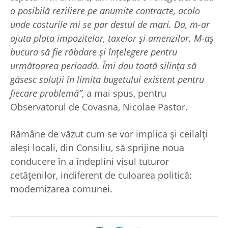
o posibilă reziliere pe anumite contracte, acolo
unde costurile mi se par destul de mari. Da, m-ar
ajuta plata impozitelor, taxelor și amenzilor. M-aș
bucura să fie răbdare și înțelegere pentru
următoarea perioadă. Îmi dau toată silința să
găsesc soluții în limita bugetului existent pentru
fiecare problemă”
, a mai spus, pentru
Observatorul de Covasna, Nicolae Pastor.
Rămâne de văzut cum se vor implica și ceilalți
aleși locali, din Consiliu, să sprijine noua
conducere în a îndeplini visul tuturor
cetățenilor, indiferent de culoarea politică:
modernizarea comunei.