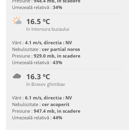
Presiune :
948.4 mb, in scadere
Umezeală relativă :
34%
16.5 ºC
în Intorsura buzaului
Vânt :
4.1 m/s, directia : NV
Nebulozitate :
cer partial noros
Presiune :
929.0 mb, in scadere
Umezeală relativă :
43%
16.3 ºC
în Brasov ghimbav
Vânt :
6.1 m/s, directia : NV
Nebulozitate :
cer acoperit
Presiune :
947.4 mb, in scadere
Umezeală relativă :
44%