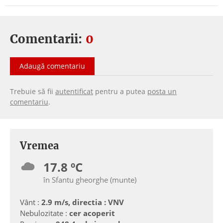
Comentarii:
0
Adaugă comentariu
Trebuie să fii
autentificat
pentru a putea
posta un
comentariu
.
Vremea
17.8 ºC
în Sfantu gheorghe (munte)
Vânt :
2.9 m/s, directia : VNV
Nebulozitate :
cer acoperit