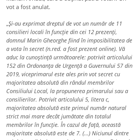
vot a fost anulat.
„
Și-au exprimat dreptul de vot un număr de 11
consilieri locali în funcție din cei 12 prezenți,
domnul Marin Gheorghe fiind în imposibilitatea de
a vota în secret (n.red. a fost prezent online). Vă
aduc la cunoștință următoarele: potrivit articolului
152 din Ordonanța de Urgență a Guvernului 57 din
2019, viceprimarul este ales prin vot secret cu
majoritatea absolută din rândul membrilor
Consiliului Local, la propunerea primarului sau a
consilierilor. Potrivit articolului 5, litera c,
majoritatea absolută este primul număr natural
strict mai mare decât jumătate din totalul
membrilor în funcție. În cazul de față, această
majoritate absolută este de 7. (...) Niciunul dintre