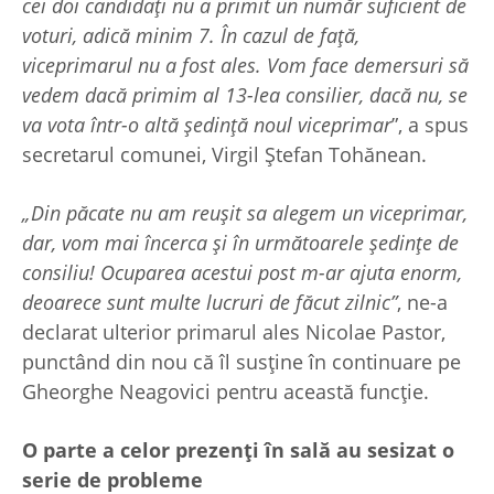
cei doi candidați nu a primit un număr suficient de
voturi, adică minim 7. În cazul de față,
viceprimarul nu a fost ales. Vom face demersuri să
vedem dacă primim al 13-lea consilier, dacă nu, se
va vota într-o altă ședință noul viceprimar
”, a spus
secretarul comunei, Virgil Ștefan Tohănean.
„Din păcate nu am reușit sa alegem un viceprimar,
dar, vom mai încerca și în următoarele ședințe de
consiliu! Ocuparea acestui post m-ar ajuta enorm,
deoarece sunt multe lucruri de făcut zilnic”
, ne-a
declarat ulterior primarul ales Nicolae Pastor,
punctând din nou că îl susține în continuare pe
Gheorghe Neagovici pentru această funcție.
O parte a celor prezenți în sală au sesizat o
serie de probleme