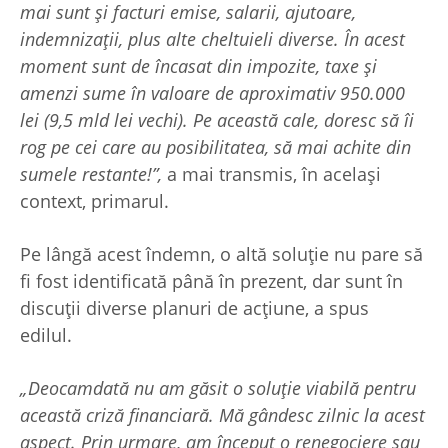
mai sunt și facturi emise, salarii, ajutoare,
indemnizații, plus alte cheltuieli diverse. În acest
moment sunt de încasat din impozite, taxe și
amenzi sume în valoare de aproximativ 950.000
lei (9,5 mld lei vechi). Pe această cale, doresc să îi
rog pe cei care au posibilitatea, să mai achite din
sumele restante!”,
a mai transmis, în același
context, primarul.
Pe lângă acest îndemn, o altă soluție nu pare să
fi fost identificată până în prezent, dar sunt în
discuții diverse planuri de acțiune, a spus
edilul.
„Deocamdată nu am găsit o soluție viabilă pentru
această criză financiară. Mă gândesc zilnic la acest
aspect. Prin urmare, am început o renegociere sau