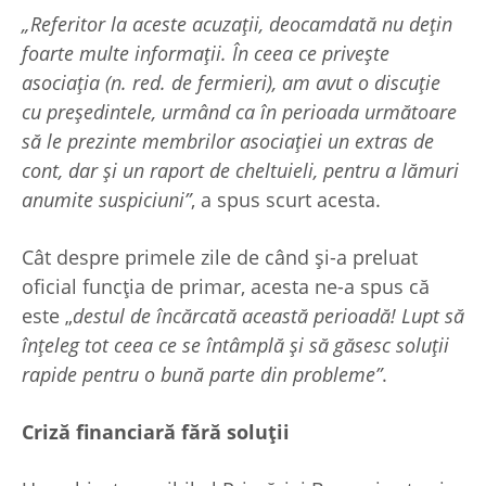
„Referitor la aceste acuzații, deocamdată nu dețin
foarte multe informații. În ceea ce privește
asociația (n. red. de fermieri), am avut o discuție
cu președintele, urmând ca în perioada următoare
să le prezinte membrilor asociației un extras de
cont, dar și un raport de cheltuieli, pentru a lămuri
anumite suspiciuni”
, a spus scurt acesta.
Cât despre primele zile de când și-a preluat
oficial funcția de primar, acesta ne-a spus că
este „
destul de încărcată această perioadă! Lupt să
înțeleg tot ceea ce se întâmplă și să găsesc soluții
rapide pentru o bună parte din probleme”
.
Criză financiară fără soluții