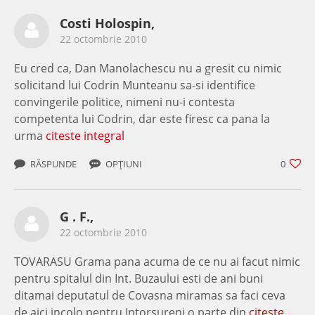
Costi Holospin,
22 octombrie 2010
Eu cred ca, Dan Manolachescu nu a gresit cu nimic
solicitand lui Codrin Munteanu sa-si identifice
convingerile politice, nimeni nu-i contesta
competenta lui Codrin, dar este firesc ca pana la
urma
citeste integral
RĂSPUNDE
OPȚIUNI
0
G . F.,
22 octombrie 2010
TOVARASU Grama pana acuma de ce nu ai facut nimic
pentru spitalul din Int. Buzaului esti de ani buni
ditamai deputatul de Covasna miramas sa faci ceva
de aici incolo pentru Intorsureni,o parte din
citeste