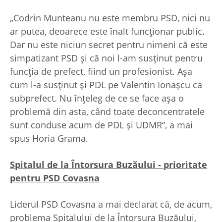
„Codrin Munteanu nu este membru PSD, nici nu
ar putea, deoarece este înalt funcționar public.
Dar nu este niciun secret pentru nimeni că este
simpatizant PSD și că noi l-am susținut pentru
funcția de prefect, fiind un profesionist. Așa
cum l-a susținut și PDL pe Valentin Ionașcu ca
subprefect. Nu înțeleg de ce se face așa o
problemă din asta, când toate deconcentratele
sunt conduse acum de PDL și UDMR”, a mai
spus Horia Grama.
Spitalul de la Întorsura Buzăului
- prioritate
pentru PSD Covasna
Liderul PSD Covasna a mai declarat că, de acum,
problema Spitalului de la Întorsura Buzăului,