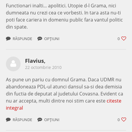
Functionari inalti... apolitici. Utopie d-l Grama, nici
dumneata nu crezi cea ce vorbesti. In tara asta nu-ti
poti face cariera in domeniu public fara vantul politic
din spate.
RĂSPUNDE
OPȚIUNI
0
Flavius,
22 octombrie 2010
As pune un pariu cu domnul Grama. Daca UDMR nu
abandoneaza PDL-ul atunci dansul sa-si dea demisia
din fuctia de deputat al judetului Covasna. Evident ca
nu ar accepta, multi dintre noi stim care este
citeste
integral
RĂSPUNDE
OPȚIUNI
0