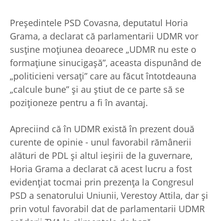
Președintele PSD Covasna, deputatul Horia
Grama, a declarat că parlamentarii UDMR vor
susține moțiunea deoarece „UDMR nu este o
formațiune sinucigașă”, aceasta dispunând de
„politicieni versaţi” care au făcut întotdeauna
„calcule bune” şi au ştiut de ce parte să se
poziţioneze pentru a fi în avantaj.
Apreciind că în UDMR există în prezent două
curente de opinie - unul favorabil rămânerii
alături de PDL și altul ieșirii de la guvernare,
Horia Grama a declarat că acest lucru a fost
evidențiat tocmai prin prezența la Congresul
PSD a senatorului Uniunii, Verestoy Attila, dar și
prin votul favorabil dat de parlamentarii UDMR