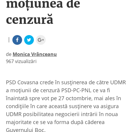
moţiunea de
cenzură
|
de
Monica Vrânceanu
967 vizualizări
|
PSD Covasna crede în susținerea de către UDMR
a moțiunii de cenzură PSD-PC-PNL ce va fi
înaintată spre vot pe 27 octombrie, mai ales în
condițiile în care această susținere va asigura
UDMR posibilitatea negocierii intrării în noua
majoritate ce se va forma după căderea
Guvernului Boc.