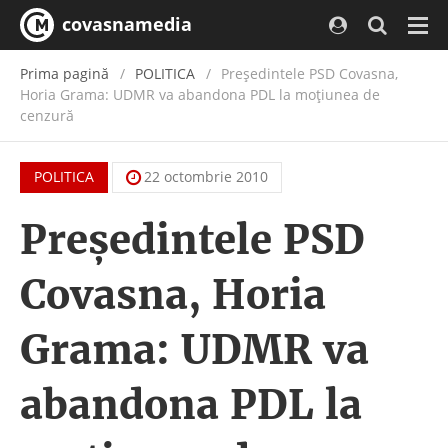
covasnamedia
Navi
Prima pagină
POLITICA
Preşedintele PSD Covasna,
Horia Grama: UDMR va abandona PDL la moţiunea de
cenzură
POLITICA
22 octombrie 2010
Preşedintele PSD
Covasna, Horia
Grama: UDMR va
abandona PDL la