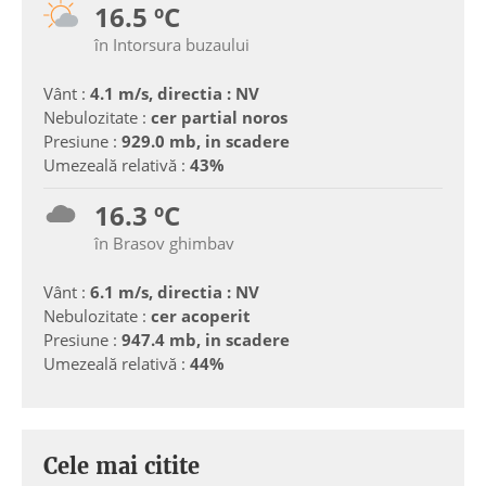
16.5 ºC
în Intorsura buzaului
Vânt :
4.1 m/s, directia : NV
Nebulozitate :
cer partial noros
Presiune :
929.0 mb, in scadere
Umezeală relativă :
43%
16.3 ºC
în Brasov ghimbav
Vânt :
6.1 m/s, directia : NV
Nebulozitate :
cer acoperit
Presiune :
947.4 mb, in scadere
Umezeală relativă :
44%
Cele mai citite