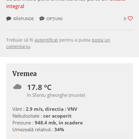
integral
RĂSPUNDE
OPȚIUNI
0
Trebuie să fii
autentificat
pentru a putea
posta un
comentariu
.
Vremea
17.8 ºC
în Sfantu gheorghe (munte)
Vânt :
2.9 m/s, directia : VNV
Nebulozitate :
cer acoperit
Presiune :
948.4 mb, in scadere
Umezeală relativă :
34%