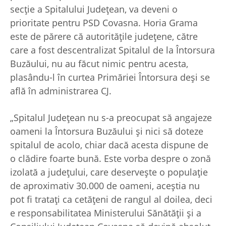
secție a Spitalului Județean, va deveni o
prioritate pentru PSD Covasna. Horia Grama
este de părere că autoritățile județene, către
care a fost descentralizat Spitalul de la Întorsura
Buzăului, nu au făcut nimic pentru acesta,
plasându-l în curtea Primăriei Întorsura deși se
află în administrarea CJ.
„Spitalul Județean nu s-a preocupat să angajeze
oameni la Întorsura Buzăului și nici să doteze
spitalul de acolo, chiar dacă acesta dispune de
o clădire foarte bună. Este vorba despre o zonă
izolată a județului, care deservește o populație
de aproximativ 30.000 de oameni, aceștia nu
pot fi tratați ca cetățeni de rangul al doilea, deci
e responsabilitatea Ministerului Sănătății și a