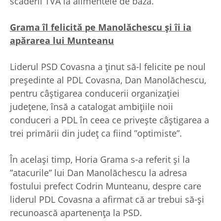
scăderii TVA la alimentele de bază.
Grama îl felicită pe Manolăchescu
și îi ia
apărarea lui Munteanu
Liderul PSD Covasna a ținut să-l felicite pe noul
președinte al PDL Covasna, Dan Manolăchescu,
pentru câștigarea conducerii organizației
județene, însă a catalogat ambițiile noii
conduceri a PDL în ceea ce privește câștigarea a
trei primării din județ ca fiind ”optimiste”.
În același timp, Horia Grama s-a referit și la
”atacurile” lui Dan Manolăchescu la adresa
fostului prefect Codrin Munteanu, despre care
liderul PDL Covasna a afirmat că ar trebui să-și
recunoască apartenența la PSD.