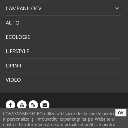
CAMPANII OCV
AUTO
ECOLOGIE
LIFESTYLE
OPINII
VIDEO
OK
COVASNAMEDIA.RO utilizează fişiere de tip cookie pentru
Abonamente
Publicitate
Mica publicitate
a personaliza și îmbunătăți experiența ta pe Website-ul
Contact
Sondaje
POLITICA COOKIE-URI & GDPR
nostru. Te informăm că ne-am actualizat politicile pentru