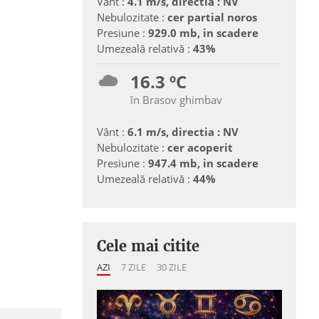
Vânt :
4.1 m/s, directia : NV
Nebulozitate :
cer partial noros
Presiune :
929.0 mb, in scadere
Umezeală relativă :
43%
16.3 ºC
în Brasov ghimbav
Vânt :
6.1 m/s, directia : NV
Nebulozitate :
cer acoperit
Presiune :
947.4 mb, in scadere
Umezeală relativă :
44%
Cele mai citite
AZI
7 ZILE
30 ZILE