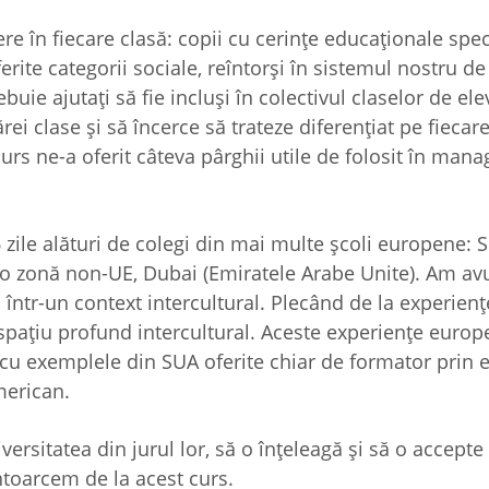
re în fiecare clasă: copii cu cerințe educaționale spec
iferite categorii sociale, reîntorși în sistemul nostru de
buie ajutați să fie incluși în colectivul claselor de ele
rei clase și să încerce să trateze diferențiat pe fiecare
t curs ne-a oferit câteva pârghii utile de folosit în ma
6 zile alături de colegi din mai multe școli europene: 
r-o zonă non-UE, Dubai (Emiratele Arabe Unite). Am avu
 într-un context intercultural. Plecând de la experienț
n spațiu profund intercultural. Aceste experiențe euro
i cu exemplele din SUA oferite chiar de formator prin 
merican.
versitatea din jurul lor, să o înțeleagă și să o accept
întoarcem de la acest curs.