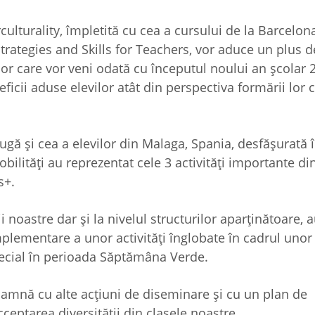
culturality, împletită cu cea a cursului de la Barcelon
, Strategies and Skills for Teachers, vor aduce un plus 
or care vor veni odată cu începutul noului an școlar 
cii aduse elevilor atât din perspectiva formării lor c
gă și cea a elevilor din Malaga, Spania, desfășurată 
bilități au reprezentat cele 3 activități importante di
s+.
i noastre dar și la nivelul structurilor aparținătoare, a
implementare a unor activități înglobate în cadrul unor
pecial în perioada Săptămâna Verde.
 toamnă cu alte acțiuni de diseminare și cu un plan de
eptarea diversității din clasele noastre.