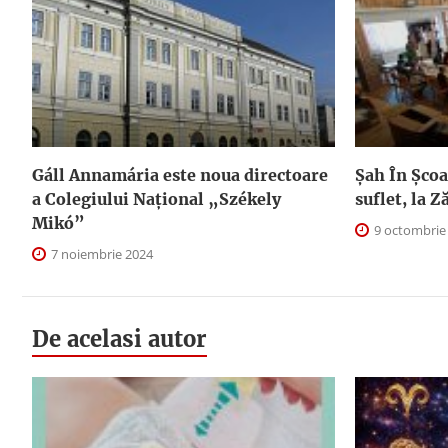
Gáll Annamária este noua directoare
Șah În Școal
a Colegiului Național „Székely
suflet, la Z
Mikó”
9 octombrie
7 noiembrie 2024
De acelasi autor