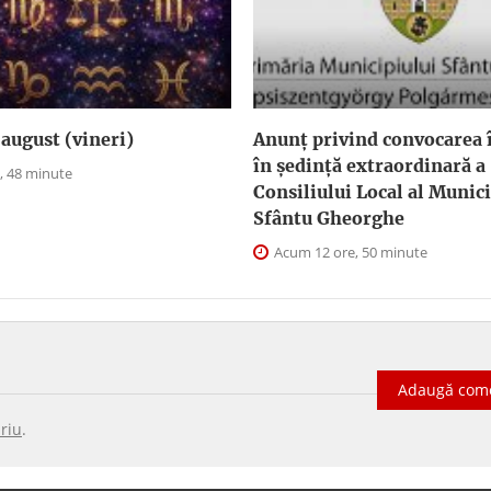
august (vineri)
Anunţ privind convocarea î
în şedinţă extraordinară a
, 48 minute
Consiliului Local al Munici
Sfântu Gheorghe
Acum 12 ore, 50 minute
Adaugă com
riu
.