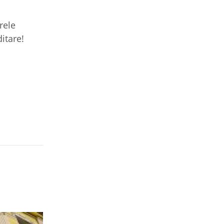
rele
itare!