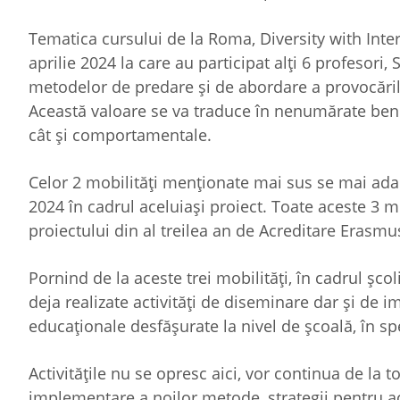
Tematica cursului de la Roma, Diversity with Inter
aprilie 2024 la care au participat alți 6 profesori
metodelor de predare și de abordare a provocăril
Această valoare se va traduce în nenumărate benefi
cât și comportamentale.
Celor 2 mobilități menționate mai sus se mai adau
2024 în cadrul aceluiași proiect. Toate aceste 3 mo
proiectului din al treilea an de Acreditare Erasmu
Pornind de la aceste trei mobilități, în cadrul școli
deja realizate activități de diseminare dar și de 
educaționale desfășurate la nivel de școală, în s
Activitățile nu se opresc aici, vor continua de la
implementare a noilor metode, strategii pentru acc