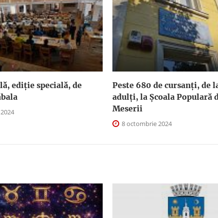
ă, ediție specială, de
Peste 680 de cursanți, de la
ăbala
adulți, la Școala Populară d
Meserii
 2024
8 octombrie 2024