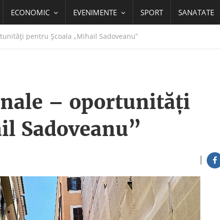
ECONOMIC
EVENIMENTE
SPORT
SANATATE
rtunități pentru Școala „Mihail Sadoveanu”
onale – oportunități
ail Sadoveanu”
|