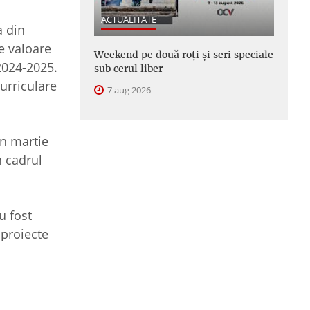
ACTUALITATE
a din
de valoare
Weekend pe două roți și seri speciale
2024-2025.
sub cerul liber
urriculare
7 aug 2026
în martie
n cadrul
u fost
 proiecte