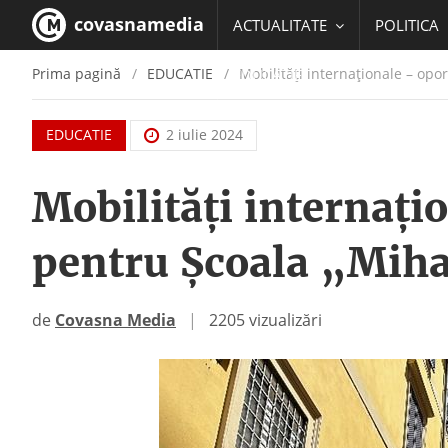
covasnamedia
ACTUALITATE
POLITICA
Prima pagină
EDUCATIE
Mobilități internaționale – opo
EDUCATIE
EDUCATIE
2 iulie 2024
Mobilități internați
pentru Școala „Mih
de
Covasna Media
|
2205 vizualizări