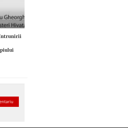
ntrunirii
piului
entariu