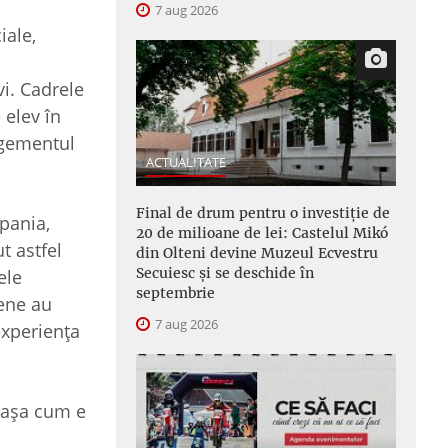
7 aug 2026
iale,
vi. Cadrele
 elev în
nagementul
ACTUALITATE
Final de drum pentru o investiție de
Spania,
20 de milioane de lei: Castelul Mikó
t astfel
din Olteni devine Muzeul Ecvestru
Secuiesc și se deschide în
ele
septembrie
pene au
7 aug 2026
experiența
e așa cum e