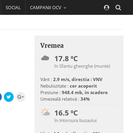
SOCIAL
CAMPANII OCV
Navig
Vremea
17.8 ºC
în Sfantu gheorghe (munte)
Vânt :
2.9 m/s, directia : VNV
Nebulozitate :
cer acoperit
Presiune :
948.4 mb, in scadere
Umezeală relativă :
34%
16.5 ºC
în Intorsura buzaului