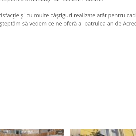
sfacție și cu multe câștiguri realizate atât pentru cad
a așteptăm să vedem ce ne oferă al patrulea an de Acred