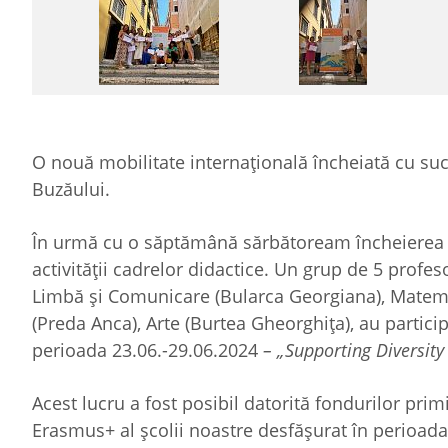
O nouă mobilitate internațională încheiată cu su
Buzăului.
În urmă cu o săptămână sărbătoream încheierea u
activității cadrelor didactice. Un grup de 5 profes
Limbă și Comunicare (Bularca Georgiana), Matemat
(Preda Anca), Arte (Burtea Gheorghița), au particip
perioada 23.06.-29.06.2024
– „Supporting Diversity 
Acest lucru a fost posibil datorită fondurilor pri
Erasmus+ al școlii noastre desfășurat în perioad