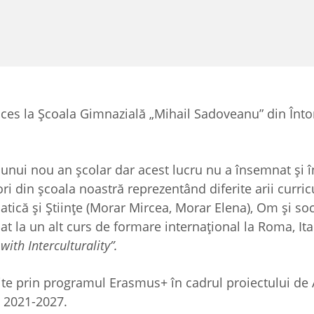
cces la Școala Gimnazială „Mihail Sadoveanu” din Înto
nui nou an școlar dar acest lucru nu a însemnat și 
ori din școala noastră reprezentând diferite arii curric
ică și Științe (Morar Mircea, Morar Elena), Om și soc
at la un alt curs de formare internațional la Roma, Ital
with Interculturality”.
mite prin programul Erasmus+ în cadrul proiectului de 
a 2021-2027.