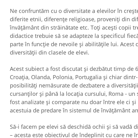
Ne confruntăm cu o diversitate a elevilor în crește
diferite etnii, diferențe religioase, proveniți din d
învățământ din străinătate etc. Toți acești copii tre
didactice trebuie să se adapteze la specificul fiecă
parte în funcție de nevoile și abilitățile lui. Aces
diversității din clasele de elevi.
Acest subiect a fost discutat și dezbătut timp de 
Croația, Olanda, Polonia, Portugalia și chiar dint
posibilități nemăsurate de dezbatere a diversității
cursanților și până la locația cursului, Roma - u
fost analizate și comparate nu doar între ele ci ș
acestuia de predare în sistemul de învățământ a
Să-i facem pe elevi să deschidă ochii și să vadă di
– acesta este obiectivul de îndeplinit cu care ne 