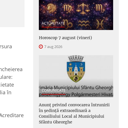
ACTUALITATE
Horoscop 7 august (vineri)
rsura
7 aug 2026
încheierea
ulare:
ietate
COMUNICATE
ia în
Anunţ privind convocarea întrunirii
în şedinţă extraordinară a
Acreditare
Consiliului Local al Municipiului
Sfântu Gheorghe