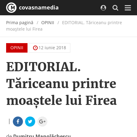
covasnamedia
Navi
Prima pagină
OPINII
EDITORIAL. Tăriceanu printre
moaştele lui Firea
OPINII
12 iunie 2018
EDITORIAL.
Tăriceanu printre
moaştele lui Firea
|
de
Dumitru Manolăchescu