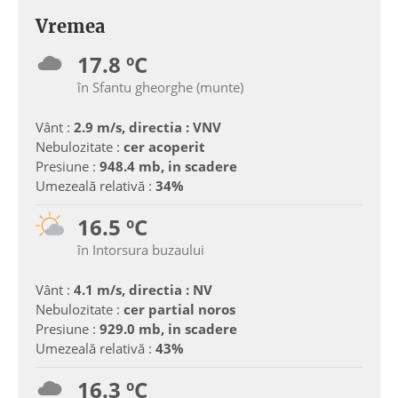
Vremea
17.8 ºC
în Sfantu gheorghe (munte)
Vânt :
2.9 m/s, directia : VNV
Nebulozitate :
cer acoperit
Presiune :
948.4 mb, in scadere
Umezeală relativă :
34%
16.5 ºC
în Intorsura buzaului
Vânt :
4.1 m/s, directia : NV
Nebulozitate :
cer partial noros
Presiune :
929.0 mb, in scadere
Umezeală relativă :
43%
16.3 ºC