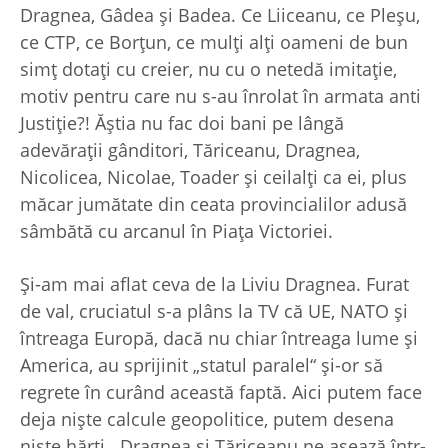
Dragnea, Gâdea şi Badea. Ce Liiceanu, ce Pleşu,
ce CTP, ce Borţun, ce mulţi alţi oameni de bun
simţ dotaţi cu creier, nu cu o netedă imitaţie,
motiv pentru care nu s-au înrolat în armata anti
Justiţie?! Ăştia nu fac doi bani pe lângă
adevăraţii gânditori, Tăriceanu, Dragnea,
Nicolicea, Nicolae, Toader şi ceilalţi ca ei, plus
măcar jumătate din ceata provincialilor adusă
sâmbătă cu arcanul în Piaţa Victoriei.
Şi-am mai aflat ceva de la Liviu Dragnea. Furat
de val, cruciatul s-a plâns la TV că UE, NATO şi
întreaga Europă, dacă nu chiar întreaga lume şi
America, au sprijinit „statul paralel“ şi-or să
regrete în curând această faptă. Aici putem face
deja nişte calcule geopolitice, putem desena
nişte hărţi. Dragnea şi Tăriceanu ne aşează într-