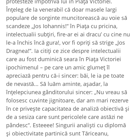
protesteze împotriva lui în Piaţa Victoriei.
Înţeleg de la venerabil că doar masele largi
populare de sorginte muncitorească au voie să
scandeze „Jos Iohannis!“ în Piaţa cu pricina,
intelectualii subţiri, fire-ar ei ai dracu’ cu cine nu
le-a închis încă gura!, vor fi opriţi să strige „Jos
Dragnea!“. Ia citiţi ce zice despre intelectualii
care au fost duminică seara în Piaţa Victoriei
ipochimenul – pe care un amic glumeţ îl
apreciază pentru că-i sincer: băi, le ia pe toate
de nevastă... Să luăm aminte, aşadar, la
înţelepciunea gânditorului sincer: „Nu vreau să
folosesc cuvinte jignitoare, dar am mari rezerve
în ce priveşte capacitatea de analiză obiectivă şi
de a sesiza care sunt pericolele care astăzi ne
pândesc“. Esteeee! Singurii analişti cu diplomă
şi obiectivitate partinică sunt Tăriceanu,