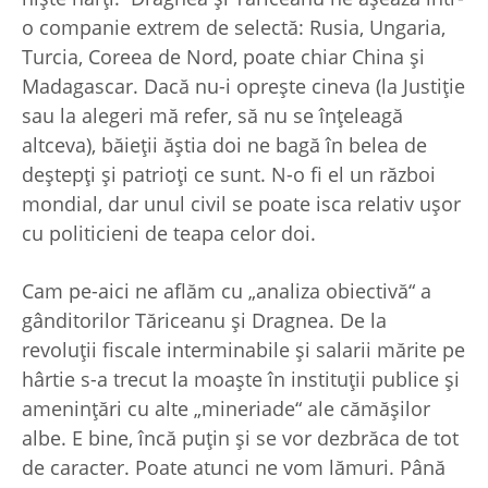
o companie extrem de selectă: Rusia, Ungaria,
Turcia, Coreea de Nord, poate chiar China şi
Madagascar. Dacă nu-i opreşte cineva (la Justiţie
sau la alegeri mă refer, să nu se înţeleagă
altceva), băieţii ăştia doi ne bagă în belea de
deştepţi şi patrioţi ce sunt. N-o fi el un război
mondial, dar unul civil se poate isca relativ uşor
cu politicieni de teapa celor doi.
Cam pe-aici ne aflăm cu „analiza obiectivă“ a
gânditorilor Tăriceanu şi Dragnea. De la
revoluţii fiscale interminabile şi salarii mărite pe
hârtie s-a trecut la moaşte în instituţii publice şi
ameninţări cu alte „mineriade“ ale cămăşilor
albe. E bine, încă puţin şi se vor dezbrăca de tot
de caracter. Poate atunci ne vom lămuri. Până