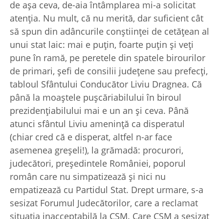
de aşa ceva, de-aia întâmplarea mi-a solicitat
atenţia. Nu mult, că nu merită, dar suficient cât
să spun din adâncurile conştiinţei de cetăţean al
unui stat laic: mai e puţin, foarte puţin şi veţi
pune în ramă, pe peretele din spatele birourilor
de primari, şefi de consilii judeţene sau prefecţi,
tabloul Sfântului Conducător Liviu Dragnea. Că
până la moaştele puşcăriabilului în biroul
prezidenţiabilului mai e un an şi ceva. Până
atunci sfântul Liviu ameninţă ca disperatul
(chiar cred că e disperat, altfel n-ar face
asemenea greşeli!), la grămadă: procurori,
judecători, preşedintele României, poporul
român care nu simpatizează şi nici nu
empatizează cu Partidul Stat. Drept urmare, s-a
sesizat Forumul Judecătorilor, care a reclamat
situaţia inacceptabilă la CSM. Care CSM a sesizat