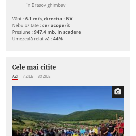
în Brasov ghimbav
Vânt :
6.1 m/s, directia : NV
Nebulozitate :
cer acoperit
Presiune :
947.4 mb, in scadere
Umezeală relativă :
44%
Cele mai citite
AZI
7 ZILE
30 ZILE