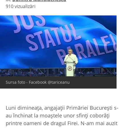
910 vizualizări
|
Sursa foto - Facebook @tariceanu
Luni dimineaţa, angajaţii Primăriei Bucureşti s-
au închinat la moaştele unor sfinţi coborâţi
printre oameni de dragul Firei. N-am mai auzit