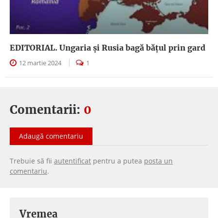
EDITORIAL. Ungaria şi Rusia bagă băţul prin gard
12 martie 2024
1
Comentarii:
0
Adaugă comentariu
Trebuie să fii
autentificat
pentru a putea
posta un
comentariu
.
Vremea