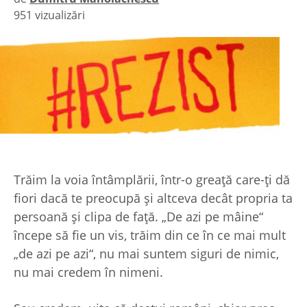
951 vizualizări
|
Trăim la voia întâmplării, într-o greaţă care-ţi dă
fiori dacă te preocupă şi altceva decât propria ta
persoană şi clipa de faţă. „De azi pe mâine“
începe să fie un vis, trăim din ce în ce mai mult
„de azi pe azi“, nu mai suntem siguri de nimic,
nu mai credem în nimeni.