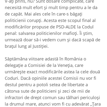
V-aţi prins, nu? Sunt dosare complicate, care
necesită mult efort şi mult timp pentru a le da
de capăt. Mai ales cele în care-s băgaţi
politicienii corupţi. Acesta este scopul final al
modificărilor propuse de PSD-ALDE la Codul
penal: salvarea politicienilor mafioţi. Îi ştim,
urmează doar să-i vedem cum şi dacă scapă de
braţul lung al Justiţiei.
Săptămâna viitoare adastă în România o
delegaţie a Comisiei de la Veneţia, care
urmăreşte exact modificările astea la cele două
Coduri. Dacă opiniile acestei Comisii nu vor fi
destul pentru a potoli setea de libertate a
câtorva sute de politicieni şi zeci de mii de
infractori de drept comun sau tâlhari periculoşi
la drumul mare, atunci vom fi cu adevărat „Ţara