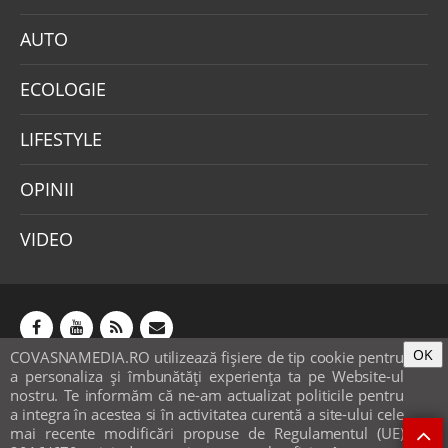
AUTO
ECOLOGIE
LIFESTYLE
OPINII
VIDEO
OK
COVASNAMEDIA.RO utilizează fişiere de tip cookie pentru
Abonamente
Publicitate
Mica publicitate
a personaliza și îmbunătăți experiența ta pe Website-ul
Contact
Sondaje
POLITICA COOKIE-URI & GDPR
nostru. Te informăm că ne-am actualizat politicile pentru
a integra în acestea si în activitatea curentă a site-ului cele
© covasnamedia.ro. Website by
softhost
.
mai recente modificări propuse de Regulamentul (UE)