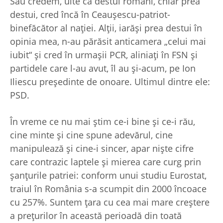
Sau credem, uite că destui români, chiar prea
destui, cred încă în Ceauşescu-patriot-
binefăcător al naţiei. Alţii, iarăşi prea destui în
opinia mea, n-au părăsit anticamera „celui mai
iubit“ şi cred în urmaşii PCR, aliniaţi în FSN şi
partidele care l-au avut, îl au şi-acum, pe Ion
Iliescu preşedinte de onoare. Ultimul dintre ele:
PSD.
În vreme ce nu mai ştim ce-i bine şi ce-i rău,
cine minte şi cine spune adevărul, cine
manipulează şi cine-i sincer, apar nişte cifre
care contrazic laptele şi mierea care curg prin
şanţurile patriei: conform unui studiu Eurostat,
traiul în România s-a scumpit din 2000 încoace
cu 257%. Suntem ţara cu cea mai mare creştere
a preţurilor în această perioadă din toată