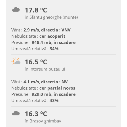
17.8 ºC
în Sfantu gheorghe (munte)
Vânt :
2.9 m/s, directia : VNV
Nebulozitate :
cer acoperit
Presiune :
948.4 mb, in scadere
Umezeală relativă :
34%
16.5 ºC
în Intorsura buzaului
Vânt :
4.1 m/s, directia : NV
Nebulozitate :
cer partial noros
Presiune :
929.0 mb, in scadere
Umezeală relativă :
43%
16.3 ºC
în Brasov ghimbav