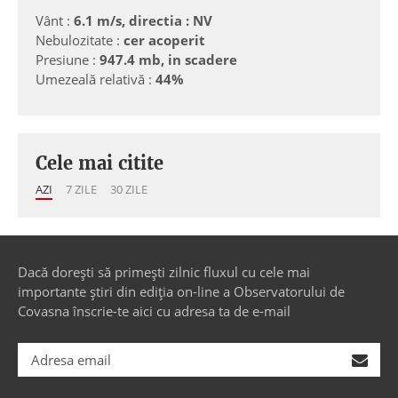
Vânt :
6.1 m/s, directia : NV
Nebulozitate :
cer acoperit
Presiune :
947.4 mb, in scadere
Umezeală relativă :
44%
Cele mai citite
AZI
7 ZILE
30 ZILE
Dacă dorești să primești zilnic fluxul cu cele mai
importante știri din ediția on-line a Observatorului de
Covasna înscrie-te aici cu adresa ta de e-mail