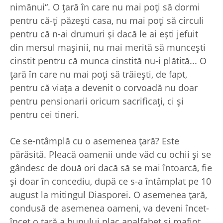
nimănui“. O ţară în care nu mai poţi să dormi
pentru că-ţi păzeşti casa, nu mai poţi să circuli
pentru că n-ai drumuri şi dacă le ai eşti jefuit
din mersul maşinii, nu mai merită să munceşti
cinstit pentru că munca cinstită nu-i plătită... O
ţară în care nu mai poţi să trăieşti, de fapt,
pentru că viaţa a devenit o corvoadă nu doar
pentru pensionarii oricum sacrificaţi, ci şi
pentru cei tineri.
Ce se-ntâmplă cu o asemenea ţară? Este
părăsită. Pleacă oamenii unde văd cu ochii şi se
gândesc de două ori dacă să se mai întoarcă, fie
şi doar în concediu, după ce s-a întâmplat pe 10
august la mitingul Diasporei. O asemenea ţară,
condusă de asemenea oameni, va deveni încet-
încet o ţară a bunului plac analfabet şi mafiot...