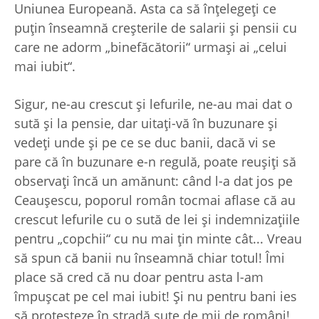
Uniunea Europeană. Asta ca să înţelegeţi ce
puţin înseamnă creşterile de salarii şi pensii cu
care ne adorm „binefăcătorii“ urmaşi ai „celui
mai iubit“.
Sigur, ne-au crescut şi lefurile, ne-au mai dat o
sută şi la pensie, dar uitaţi-vă în buzunare şi
vedeţi unde şi pe ce se duc banii, dacă vi se
pare că în buzunare e-n regulă, poate reuşiţi să
observaţi încă un amănunt: când l-a dat jos pe
Ceauşescu, poporul român tocmai aflase că au
crescut lefurile cu o sută de lei şi indemnizaţiile
pentru „copchii“ cu nu mai ţin minte cât... Vreau
să spun că banii nu înseamnă chiar totul! Îmi
place să cred că nu doar pentru asta l-am
împuşcat pe cel mai iubit! Şi nu pentru bani ies
să protesteze în stradă sute de mii de români!