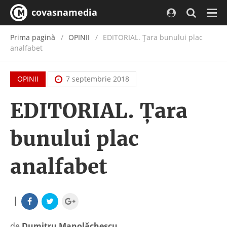
covasnamedia
Navi
Prima pagină
OPINII
EDITORIAL. Ţara bunului plac
analfabet
OPINII
7 septembrie 2018
EDITORIAL. Ţara
bunului plac
analfabet
|
de
Dumitru Manolăchescu