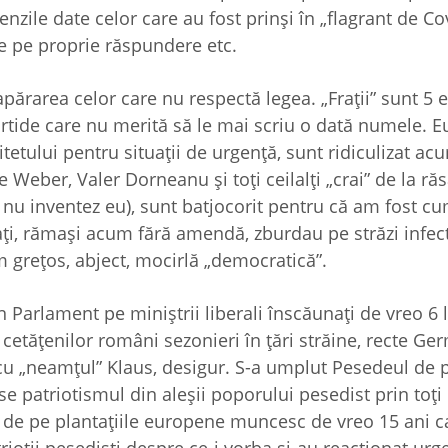
ile date celor care au fost prinşi în „flagrant de Cov
ie pe proprie răspundere etc.
părarea celor care nu respectă legea. „Fraţii” sunt 5 e
artide care nu merită să le mai scriu o dată numele. Eu
etului pentru situaţii de urgenţă, sunt ridiculizat ac
Weber, Valer Dorneanu şi toţi ceilalţi „crai” de la răs
, nu inventez eu), sunt batjocorit pentru că am fost cu
ţi, rămaşi acum fără amendă, zburdau pe străzi infe
m greţos, abject, mocirlă „democratică”.
n Parlament pe miniştrii liberali înscăunaţi de vreo 6 
 cetăţenilor români sezonieri în ţări străine, recte Ge
t cu „neamţul” Klaus, desigur. S-a umplut Pesedeul de 
e patriotismul din aleşii poporului pesedist prin toţi 
i” de pe plantaţiile europene muncesc de vreo 15 ani c