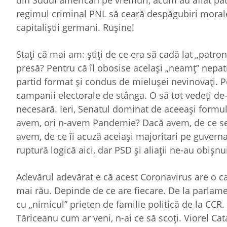
din Sudul american pe vremuri, acum au aflat patri
regimul criminal PNL să ceară despăgubiri morale 
capitaliştii germani. Ruşine!
Staţi că mai am: ştiţi de ce era să cadă lat „patron
presă? Pentru că îl obosise acelaşi „neamţ” nepatr
partid format şi condus de mieluşei nevinovaţi. Po
campanii electorale de stânga. O să tot vedeţi de-
necesară. Ieri, Senatul dominat de aceeaşi formulă 
avem, ori n-avem Pandemie? Dacă avem, de ce se 
avem, de ce îi acuză aceiaşi majoritari pe guvern
ruptură logică aici, dar PSD şi aliaţii ne-au obişnui
Adevărul adevărat e că acest Coronavirus are o cal
mai rău. Depinde de ce are fiecare. De la parlam
cu „nimicul” prieten de familie politică de la CCR.
Tăriceanu cum ar veni, n-ai ce să scoţi. Viorel C