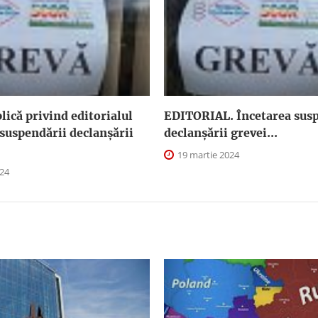
plică privind editorialul
EDITORIAL. Încetarea susp
suspendării declanşării
declanşării grevei...
19 martie 2024
024