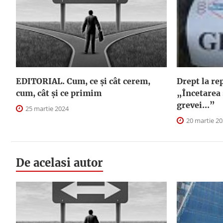
EDITORIAL. Cum, ce şi cât cerem,
Drept la re
cum, cât şi ce primim
„Încetarea 
grevei...”
25 martie 2024
20 martie 2
De acelasi autor