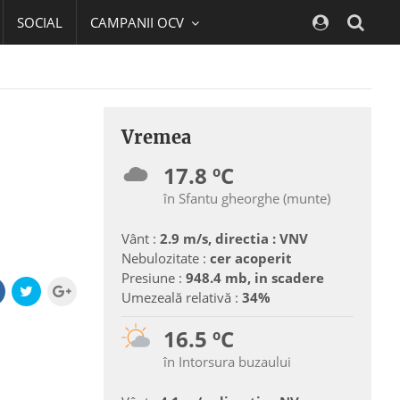
SOCIAL
CAMPANII OCV
Navig
Vremea
17.8 ºC
în Sfantu gheorghe (munte)
Vânt :
2.9 m/s, directia : VNV
Nebulozitate :
cer acoperit
Presiune :
948.4 mb, in scadere
Umezeală relativă :
34%
16.5 ºC
în Intorsura buzaului