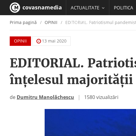
covasnamedia
ACTUALITATE
POLITICA
Prima pagină
OPINII
EDITORIAL. Patriotismul pandemistic
EDUCATIE
OPINII
13 mai 2020
EDITORIAL. Patrioti
înţelesul majorităţii
de
Dumitru Manolăchescu
|
1580 vizualizări