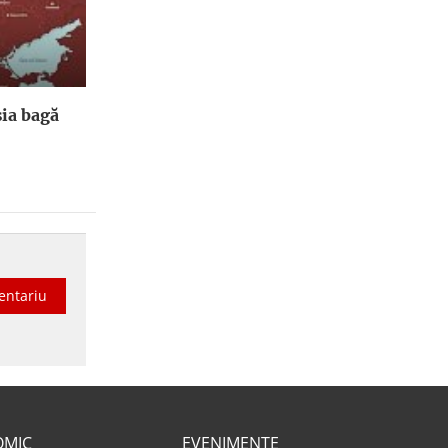
ia bagă
entariu
OMIC
EVENIMENTE