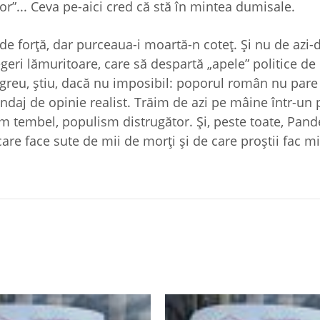
or”... Ceva pe-aici cred că stă în mintea dumisale.
de forţă, dar purceaua-i moartă-n coteţ. Şi nu de azi-d
geri lămuritoare, care să despartă „apele” politice d
greu, ştiu, dacă nu imposibil: poporul român nu pare 
ndaj de opinie realist. Trăim de azi pe mâine într-un 
ism tembel, populism distrugător. Şi, peste toate, Pan
re face sute de mii de morţi şi de care proştii fac mi