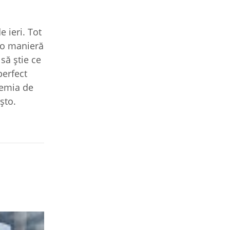
e ieri. Tot
e o manieră
să ştie ce
perfect
demia de
şto.