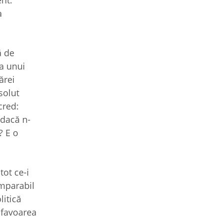
ent:
a
ă de
ra unui
ărei
solut
cred:
 dacă n-
? E o
tot ce-i
omparabil
litică
 favoarea