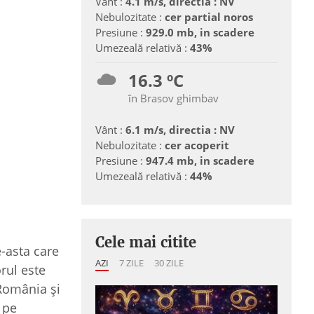
Vânt :
4.1 m/s, directia : NV
Nebulozitate :
cer partial noros
Presiune :
929.0 mb, in scadere
Umezeală relativă :
43%
16.3 ºC
în Brasov ghimbav
Vânt :
6.1 m/s, directia : NV
Nebulozitate :
cer acoperit
Presiune :
947.4 mb, in scadere
Umezeală relativă :
44%
Cele mai citite
e-asta care
AZI
7 ZILE
30 ZILE
rul este
 România şi
 pe