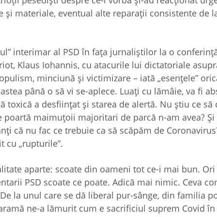
oţii pesedişti despre ce-i vorba şi-au reacţionat urg
şi materiale, eventual alte reparaţii consistente de l
ul” interimar al PSD în faţa jurnaliştilor la o conferinţ
iot, Klaus Iohannis, cu atacurile lui dictatoriale asup
pulism, minciună şi victimizare – iată „esenţele” oric
astea până o să vi se-aplece. Luaţi cu lămâie, va fi ab
toxică a desfiinţat şi starea de alertă. Nu ştiu ce să 
poartă maimuţoii majoritari de parcă n-am avea? Şi
anţi că nu fac ce trebuie ca să scăpăm de Coronavirus
t cu „rupturile”.
itate aparte: scoate din oameni tot ce-i mai bun. Ori 
entarii PSD scoate ce poate. Adică mai nimic. Ceva c
 De la unul care se dă liberal pur-sânge, din familia po
ataramă ne-a lămurit cum e sacrificiul suprem Covid în