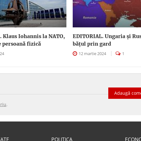
 Klaus Iohannis la NATO,
EDITORIAL. Ungaria şi Rus
e persoană fizică
băţul prin gard
024
12 martie 2024
1
Adaugă com
riu
.
TATE
POLITICA
ECON