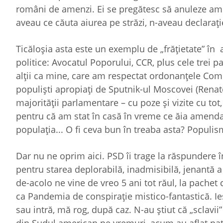
români de amenzi. Ei se pregătesc să anuleze amenz
aveau ce căuta aiurea pe străzi, n-aveau declaraţ
Ticăloşia asta este un exemplu de „frăţietate” în a
politice: Avocatul Poporului, CCR, plus cele trei p
alţii ca mine, care am respectat ordonanţele Comit
populişti apropiaţi de Sputnik-ul Moscovei (Renate 
majorităţii parlamentare – cu poze şi vizite cu tot
pentru că am stat în casă în vreme ce ăia amenda
populaţia... O fi ceva bun în treaba asta? Populis
Dar nu ne oprim aici. PSD îi trage la răspundere î
pentru starea deplorabilă, inadmisibilă, jenantă a
de-acolo ne vine de vreo 5 ani tot răul, la pache
ca Pandemia de conspiraţie mistico-fantastică. Ies
sau intră, mă rog, după caz. N-au ştiut că „sclavi