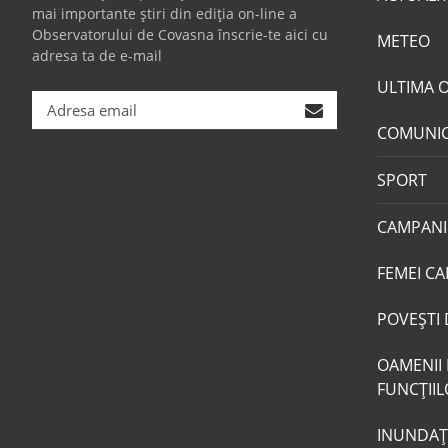
mai importante știri din ediția on-line a
Observatorului de Covasna înscrie-te aici cu
METEO
adresa ta de e-mail
ULTIMA 
COMUNI
SPORT
CAMPANI
FEMEI CA
POVEŞTI 
OAMENII 
FUNCŢII
INUNDAŢI