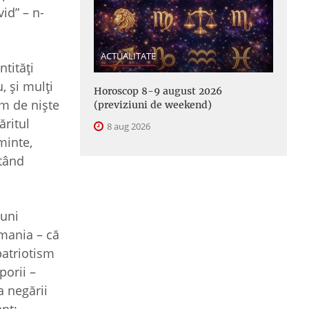
id” – n-
ACTUALITATE
ntităţi
, şi mulţi
Horoscop 8-9 august 2026
um de nişte
(previziuni de weekend)
ăritul
8 aug 2026
minte,
ctând
luni
rmania – că
patriotism
porii –
a negării