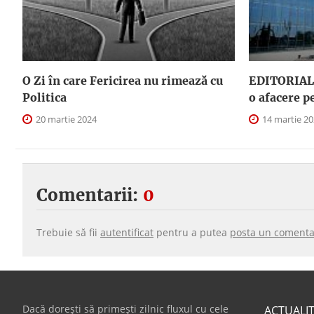
O Zi în care Fericirea nu rimează cu
EDITORIAL.
Politica
o afacere p
20 martie 2024
14 martie 2
Comentarii:
0
Trebuie să fii
autentificat
pentru a putea
posta un comenta
Dacă dorești să primești zilnic fluxul cu cele
ACTUALI