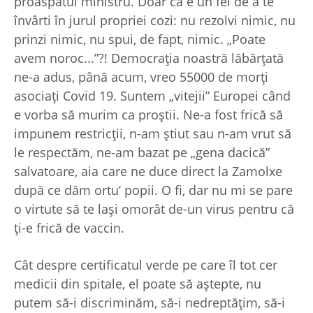
proaspătul ministru. Doar că e un fel de a te
învârti în jurul propriei cozi: nu rezolvi nimic, nu
prinzi nimic, nu spui, de fapt, nimic. „Poate
avem noroc...”?! Democraţia noastră lăbărţată
ne-a adus, până acum, vreo 55000 de morţi
asociaţi Covid 19. Suntem „vitejii” Europei când
e vorba să murim ca proştii. Ne-a fost frică să
impunem restricţii, n-am ştiut sau n-am vrut să
le respectăm, ne-am bazat pe „gena dacică”
salvatoare, aia care ne duce direct la Zamolxe
după ce dăm ortu’ popii. O fi, dar nu mi se pare
o virtute să te laşi omorât de-un virus pentru că
ţi-e frică de vaccin.
Cât despre certificatul verde pe care îl tot cer
medicii din spitale, el poate să aştepte, nu
putem să-i discriminăm, să-i nedreptăţim, să-i