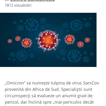
1812 vizualizări
|
„Omicron” se numeşte tulpina de virus SarsCov
provenită din Africa de Sud. Specialiştii sunt
circumspecţi să evalueze un anumit grad de
pericol, dar înclină spre „mai periculos decât