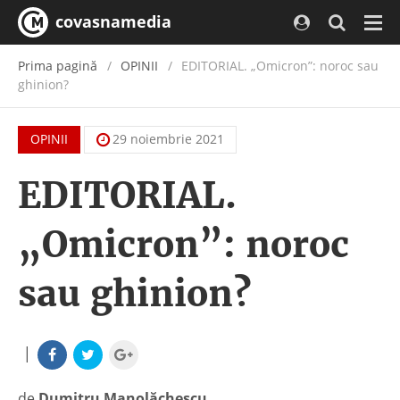
covasnamedia
Navi
Prima pagină
OPINII
EDITORIAL. „Omicron”: noroc sau
ghinion?
OPINII
29 noiembrie 2021
EDITORIAL.
„Omicron”: noroc
sau ghinion?
|
de
Dumitru Manolăchescu