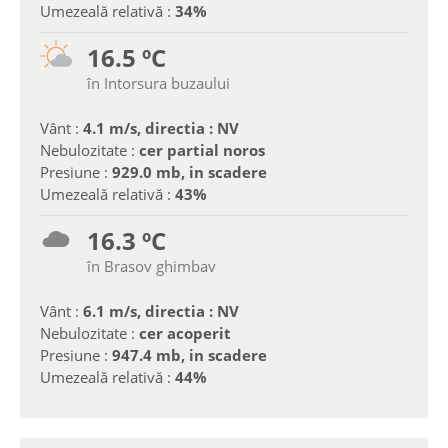
Umezeală relativă :
34%
16.5 ºC
în Intorsura buzaului
Vânt :
4.1 m/s, directia : NV
Nebulozitate :
cer partial noros
Presiune :
929.0 mb, in scadere
Umezeală relativă :
43%
16.3 ºC
în Brasov ghimbav
Vânt :
6.1 m/s, directia : NV
Nebulozitate :
cer acoperit
Presiune :
947.4 mb, in scadere
Umezeală relativă :
44%