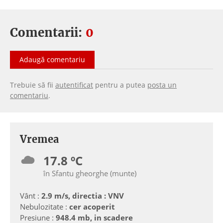
Comentarii:
0
Adaugă comentariu
Trebuie să fii
autentificat
pentru a putea
posta un
comentariu
.
Vremea
17.8 ºC
în Sfantu gheorghe (munte)
Vânt :
2.9 m/s, directia : VNV
Nebulozitate :
cer acoperit
Presiune :
948.4 mb, in scadere