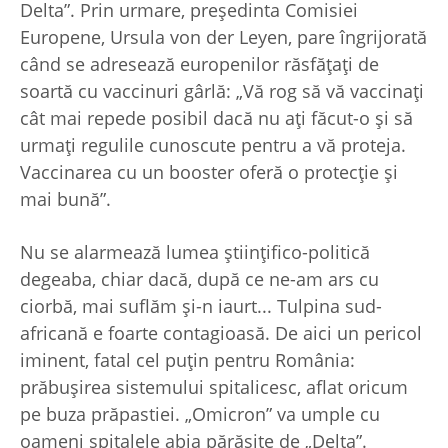
Delta”. Prin urmare, preşedinta Comisiei
Europene, Ursula von der Leyen, pare îngrijorată
când se adresează europenilor răsfăţaţi de
soartă cu vaccinuri gârlă: „Vă rog să vă vaccinaţi
cât mai repede posibil dacă nu aţi făcut-o şi să
urmaţi regulile cunoscute pentru a vă proteja.
Vaccinarea cu un booster oferă o protecţie şi
mai bună”.
Nu se alarmează lumea ştiinţifico-politică
degeaba, chiar dacă, după ce ne-am ars cu
ciorbă, mai suflăm şi-n iaurt... Tulpina sud-
africană e foarte contagioasă. De aici un pericol
iminent, fatal cel puţin pentru România:
prăbuşirea sistemului spitalicesc, aflat oricum
pe buza prăpastiei. „Omicron” va umple cu
oameni spitalele abia părăsite de „Delta”.