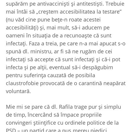
supărăm pe antivaccinişti şi antitestişti. Trebuie
mai întâi să „creştem accesibilitatea la testare”
(nu văd cine pune beţe-n roate acestei
accesibilităţi) şi, mai mult, să-i aducem pe
oameni în situaţia de a recunoaşte că sunt
infectaţi. Faza a treia, pe care n-a mai apucat s-o
spună dl. ministru, ar fi să ne rugăm de cei
infectaţi să accepte că sunt infectaţi şi că-i pot
infecta şi pe alţii, eventual să-i despăgubim
pentru suferinţa cauzată de posibila
claustrofobie provocată de o carantină neapărat
voluntară.
Mie mi se pare că dl. Rafila trage pur şi simplu
de timp, încercând să împace propriile
convingeri ştiinţifice cu ordinele politice de la
PSD – un partid care a pus mereu piedici