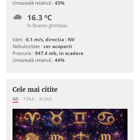
Umezeală relativă :
43%
16.3 ºC
în Brasov ghimbav
Vânt :
6.1 m/s, directia : NV
Nebulozitate :
cer acoperit
Presiune :
947.4 mb, in scadere
Umezeală relativă :
44%
Cele mai citite
AZI
7 ZILE
30 ZILE