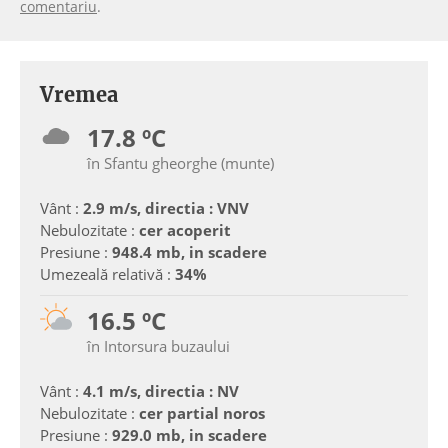
comentariu
.
Vremea
17.8 ºC
în Sfantu gheorghe (munte)
Vânt :
2.9 m/s, directia : VNV
Nebulozitate :
cer acoperit
Presiune :
948.4 mb, in scadere
Umezeală relativă :
34%
16.5 ºC
în Intorsura buzaului
Vânt :
4.1 m/s, directia : NV
Nebulozitate :
cer partial noros
Presiune :
929.0 mb, in scadere