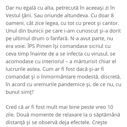
Dar nu egală cu alta, petrecută în aceeaşi zi în
Vestul ţării. Sau oriunde altundeva. Cu doar 8
oameni, cât zice legea, cu tot cu preot şi cantor.
Unul din bunicii pe care i-am cunoscut şi-a dorit
pe ultimul drum o fanfară. N-a avut parte, nu
era voie. ÎPS Pimen îşi comandase sicriul cu
ceva timp înainte de a se infecta cu virusul, se
acomodase cu interiorul – a mărturisit chiar el
lucrurile astea. Cum ar fi fost dacă şi-ar fi
comandat şi o înmormântare modestă, discretă,
în acord cu vremurile pandemice şi, de ce nu, cu
bunul simţ?
Cred că ar fi fost mult mai bine peste vreo 10
zile. Două momente de relaxare la o săptămână
distanţă şi se observă deja efectele. Creşte