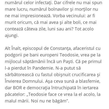
numărul celor infectaţi. Dar cifrele nu mai spun
mare lucru, numărul bolnavilor şi morţilor nu
ne mai impresionează. Vorba vecinului: ar fi
murit oricum, că mai avea şi alte boli, ce mai
contează câteva zile, luni sau ani? Tot acolo
ajungi.
Alt Înalt, episcopul de Constanţa, afaceristul cu
podgorii pe bani europeni Teodosie, vrea pe la
mijlocul săptămânii încă un Paşti. Că pe primul
l-a pierdut în Pandemie. N-a putut să
sărbătorească cu fastul obişnuit crucificarea şi
Învierea Domnului. Aşa ceva sună a blasfemie,
dar BOR e democraţia întruchipată în iertarea
păcatelor: „Teodosie face ce vrea la el acolo, la
malul mării. Noi nu ne băgăm”.