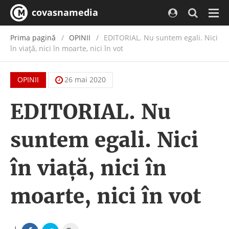
covasnamedia
Navi
Prima pagină
OPINII
EDITORIAL. Nu suntem egali. Nici
în viaţă, nici în moarte, nici în vot
OPINII
26 mai 2020
EDITORIAL. Nu
suntem egali. Nici
în viaţă, nici în
moarte, nici în vot