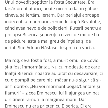
Unul dovedit şoptitor la fosta Securitate. Era
tânăr preot atunci, poate nici n-a dat în gât pe
cineva, să iertăm. Iertăm. Dar periajul aproape
indecent la mai-marii vremii de după Revoluţie,
când avea nevoie de politicienii Puterii pentru a
pricopsi Biserica şi preoţii cu zeci de mii de ha
de pădure, asta e mai greu de înţeles şi de
iertat. Ştie Adrian Năstase despre ce-i vorba.
Mă rog, ce-a fost a fost, a murit omul de Covid
şi-a fost înmormântat. Nu cu modestia de care
Înalţii Bisericii noastre au uitat cu desăvârşire, ci
cu o pompă pe care nici măcar nu-s sigur că şi-
ar fi dorit-o. „Nu voi mormânt bogat/Cântare şi
flamuri” – zicea Eminescu, lui îi ajungea un pat
din tinere ramuri la marginea mării. Dar
Eminescu nu era prieten cu Biserica. El era