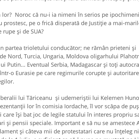
lor? Noroc că nu-i ia nimeni în serios pe ipochimenii
liu prostesc, pe o frică disperată de Justiţie a mai-mari
 rupe şi de SUA?
in partea trioletului conducător; ne rămân prieteni şi
 de Nord, Turcia, Ungaria, Moldova oligarhului Plahotn
lui Putin... Eventual Serbia, Madagascar şi toţi autocra
într-o Eurasie pe care regimurile corupte şi autoritare
gilor.
liberalii lui Tăriceanu şi udemeriştii lui Kelemen Huno
rezentanţii lor în comisia Iordache, îl vor scăpa de pu
care îşi bat joc de legile statului în interes propriu s
mari şi pensii speciale. Important e să nu se amestece 
arlament şi câteva mii de protestatari care nu înţeleg n