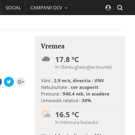
SOCIAL
CAMPANII OCV
Navig
Vremea
17.8 ºC
în Sfantu gheorghe (munte)
Vânt :
2.9 m/s, directia : VNV
Nebulozitate :
cer acoperit
Presiune :
948.4 mb, in scadere
Umezeală relativă :
34%
16.5 ºC
în Intorsura buzaului