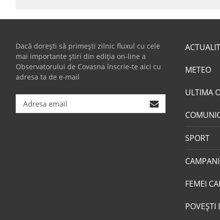
Dacă dorești să primești zilnic fluxul cu cele
ACTUALI
mai importante știri din ediția on-line a
Observatorului de Covasna înscrie-te aici cu
METEO
adresa ta de e-mail
ULTIMA 
COMUNI
SPORT
CAMPANI
FEMEI CA
POVEŞTI 