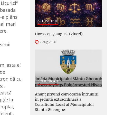
Licurici“
Ambasada
N-a plâns
ACTUALITATE
mai mari
ere.
Horoscop 7 august (vineri)
7 aug 2026
ssimii
m, asta e!
 de
cron dă cu
COMUNICATE
ea.
vească
Anunţ privind convocarea întrunirii
ţie la
în şedinţă extraordinară a
Consiliului Local al Municipiului
âmplat,
Sfântu Gheorghe
ţelepţi.