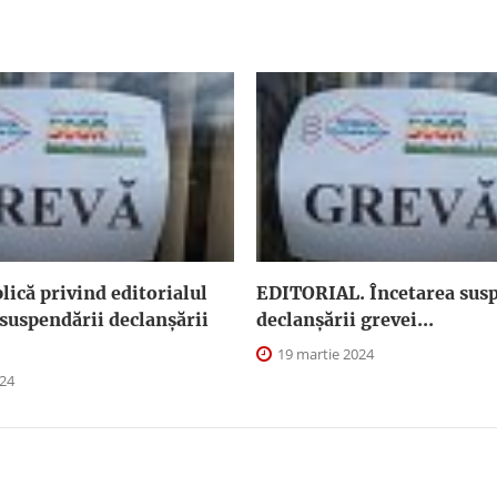
plică privind editorialul
EDITORIAL. Încetarea susp
suspendării declanşării
declanşării grevei...
19 martie 2024
024