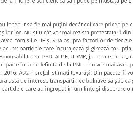
de la 1 iulie, e suficient ca să-l pupe pe mustaţă pe Li
au început să fie mai puţini decât cei care pricep pe 
aşilor lor. Nu ştiu cât vor mai rezista protestatarii din
 avea comisiile UE şi SUA asupra factorilor de decizie
acum: partidele care încurajează şi girează corupţia, 
responsabilitatea: PSD, ALDE, UDMR, jumătate de la „al
i o parte încă nedefinită de la PNL – nu vor mai avea 
n 2016. Ăsta-i preţul, stimaţi tovarăşi! Din păcate, îl v
ura asta de interese transpartinice bolnave să ştie că 
artidele care au îngropat în umilinţe şi disperare o