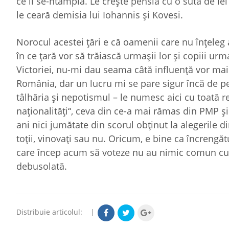
ce li se-ntâmplă. Le creşte pensia cu o sută de lei 
le ceară demisia lui Iohannis şi Kovesi.
Norocul acestei ţări e că oamenii care nu înţeleg 
în ce ţară vor să trăiască urmaşii lor şi copiii urm
Victoriei, nu-mi dau seama câtă influenţă vor mai
România, dar un lucru mi se pare sigur încă de pe 
tâlhăria şi nepotismul – le numesc aici cu toată 
naţionalităţi“, ceva din ce-a mai rămas din PMP ş
ani nici jumătate din scorul obţinut la alegerile di
toţii, vinovaţi sau nu. Oricum, e bine ca încrengăt
care încep acum să voteze nu au nimic comun cu p
debusolată.
Distribuie articolul:
|