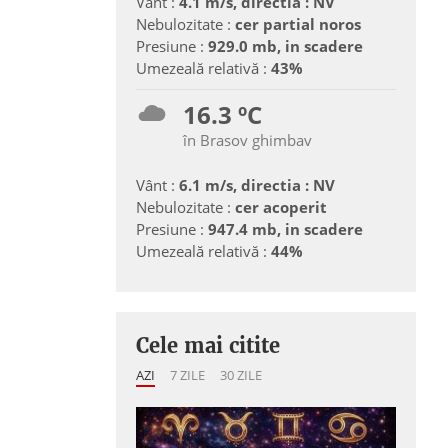
Vânt :
4.1 m/s, directia : NV
Nebulozitate :
cer partial noros
Presiune :
929.0 mb, in scadere
Umezeală relativă :
43%
16.3 ºC
în Brasov ghimbav
Vânt :
6.1 m/s, directia : NV
Nebulozitate :
cer acoperit
Presiune :
947.4 mb, in scadere
Umezeală relativă :
44%
Cele mai citite
AZI
7 ZILE
30 ZILE