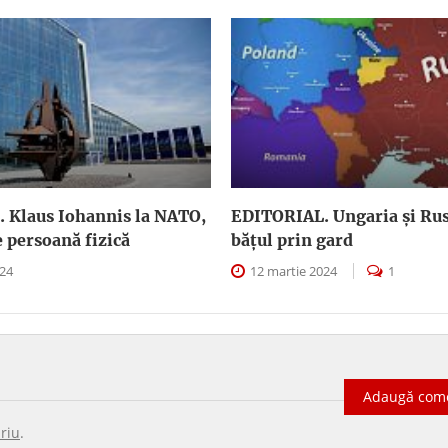
 Klaus Iohannis la NATO,
EDITORIAL. Ungaria şi Rus
e persoană fizică
băţul prin gard
024
12 martie 2024
1
Adaugă com
riu
.