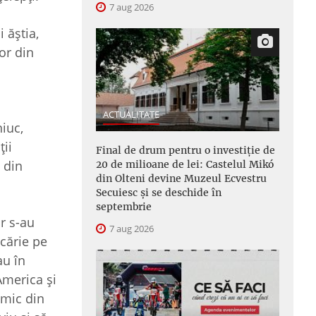
7 aug 2026
 ăştia,
lor din
ACTUALITATE
iuc,
ţii
Final de drum pentru o investiție de
 din
20 de milioane de lei: Castelul Mikó
din Olteni devine Muzeul Ecvestru
Secuiesc și se deschide în
septembrie
r s-au
7 aug 2026
şcărie pe
au în
America şi
imic din