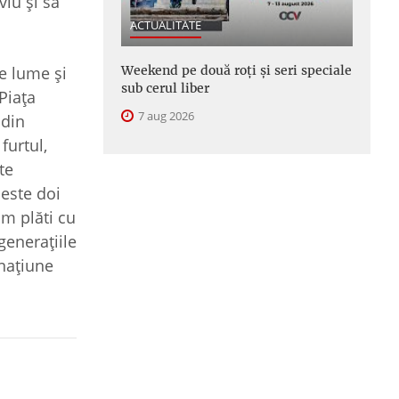
viu şi să
ACTUALITATE
ce lume şi
Weekend pe două roți și seri speciale
sub cerul liber
 Piaţa
7 aug 2026
 din
furtul,
te
peste doi
om plăti cu
generaţiile
 naţiune