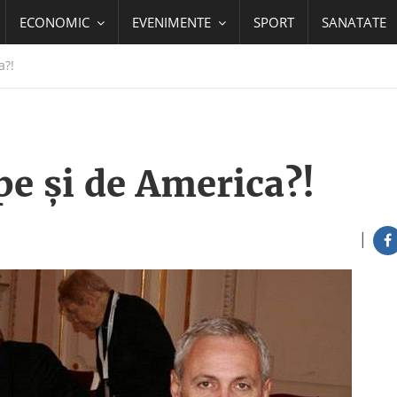
ECONOMIC
EVENIMENTE
SPORT
SANATATE
a?!
pe şi de America?!
|