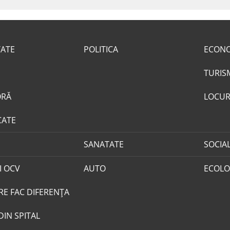
TATE
POLITICA
ECON
TURIS
ORĂ
LOCUR
CATE
SANATATE
SOCIA
I OCV
AUTO
ECOLO
RE FAC DIFERENȚA
DIN SPITAL