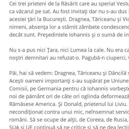
Cei trei prieteni de la Răsărit care au speriat Vest
ca văcarul pe sat. Au fost invitaţi dar nu s-au du
acestei ţări la Bucureşti. Dragnea, Tăriceanu şi V
nimeni, absenţa lor a stârnit zâmbete condescend
decât sunt. Preşedintele Iohannis şi o sumă de in
Nu s-a pus nici Ţara, nici Lumea la cale. Nu era ca
noştri demnitari au refuzat-o. Pagubă-n ciuperci,
Păi, hai să vedem: Dragnea, Tăriceanu şi Dăncilă
Aceşti oameni importanţi s-au supărat pe Uniunea
Comisii, pe Germania pentru că Iohannis vorbeşte
noi de pământ ori de câte ori oglinda deformează
Rămăsese America. Şi Donald, prietenul lui Liviu. 
necondiţionat contra unui mic, neînsemnat servi
români. Să se ocupe de alţii, de Coreea, de Rusia,
SUA şi UE continuă să ne critice şi să ne dea lecţii