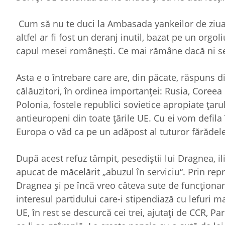
Cum să nu te duci la Ambasada yankeilor de ziua 
altfel ar fi fost un deranj inutil, bazat pe un orgo
capul mesei româneşti. Ce mai rămâne dacă ni se
Asta e o întrebare care are, din păcate, răspuns d
călăuzitori, în ordinea importanţei: Rusia, Coreea
Polonia, fostele republici sovietice apropiate ţaru
antieuropeni din toate ţările UE. Cu ei vom defila 
Europa o văd ca pe un adăpost al tuturor fărădele
După acest refuz tâmpit, pesediştii lui Dragnea, i
apucat de măcelărit „abuzul în serviciu“. Prin rep
Dragnea şi pe încă vreo câteva sute de funcţionari 
interesul partidului care-i stipendiază cu lefuri 
UE, în rest se descurcă cei trei, ajutaţi de CCR, P