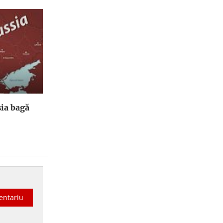
ia bagă
entariu