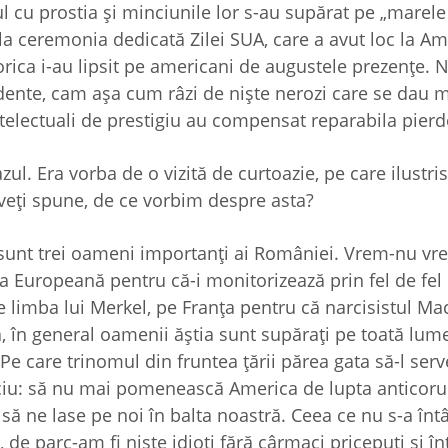
ul cu prostia şi minciunile lor s-au supărat pe „marele 
s la ceremonia dedicată Zilei SUA, care a avut loc la 
iorica i-au lipsit pe americani de augustele prezenţe. 
ente, cam aşa cum râzi de nişte nerozi care se dau 
telectuali de prestigiu au compensat reparabila pierd
zul. Era vorba de o vizită de curtoazie, pe care ilustri
 veţi spune, de ce vorbim despre asta?
 sunt trei oameni importanţi ai României. Vrem-nu vre
 Europeană pentru că-i monitorizează prin fel de fel
 limba lui Merkel, pe Franţa pentru că narcisistul Ma
, în general oamenii ăştia sunt supăraţi pe toată lum
Pe care trinomul din fruntea ţării părea gata să-l ser
ciu: să nu mai pomenească America de lupta anticorup
 să ne lase pe noi în balta noastră. Ceea ce nu s-a înt
, de parc-am fi nişte idioţi fără cârmaci pricepuţi şi în