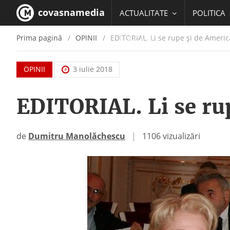
covasnamedia
ACTUALITATE
POLITICA
Prima pagină
OPINII
EDITORIAL. Li se rupe şi de Americ
EDUCATIE
OPINII
3 iulie 2018
EDITORIAL. Li se ru
de
Dumitru Manolăchescu
|
1106 vizualizări