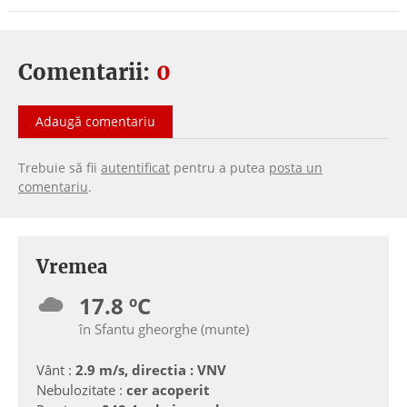
Comentarii:
0
Adaugă comentariu
Trebuie să fii
autentificat
pentru a putea
posta un
comentariu
.
Vremea
17.8 ºC
în Sfantu gheorghe (munte)
Vânt :
2.9 m/s, directia : VNV
Nebulozitate :
cer acoperit