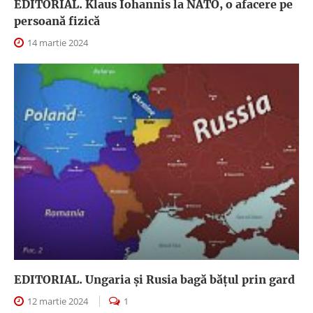
EDITORIAL. Klaus Iohannis la NATO, o afacere pe
persoană fizică
14 martie 2024
EDITORIAL. Ungaria şi Rusia bagă băţul prin gard
12 martie 2024
1