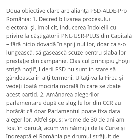
Două obiective clare are alianţa PSD-ALDE-Pro
România: 1. Decredibilizarea procesului
electoral şi, implicit, inducerea îndoielii cu
privire la câştigătorii PNL-USR-PLUS din Capitală
– fără nicio dovadă în sprijinul lor, doar ca s-o
lungească, să găsească scuze pentru slaba lor
prestaţie din campanie. Clasicul principiu „hoţii
strigă hoţii”, liderii PSD nu sunt în stare să
gândească în alţi termeni. Uitaţi-vă la Firea şi
vedeţi toată mocirla morală în care se zbate
acest partid. 2. Amânarea alegerilor
parlamentare după ce slugile lor din CCR au
hotărât că doar Parlamentul poate fixa data
alegerilor. Altfel spus: vreme de 30 de ani am
fost în derută, acum vin năimiţii de la Curte şi
îndreaptă ei România pe drumul străjuit de