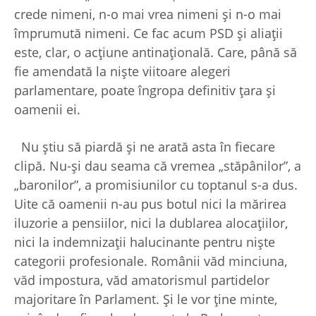
crede nimeni, n-o mai vrea nimeni şi n-o mai
împrumută nimeni. Ce fac acum PSD şi aliaţii
este, clar, o acţiune antinaţională. Care, până să
fie amendată la nişte viitoare alegeri
parlamentare, poate îngropa definitiv ţara şi
oamenii ei.
Nu ştiu să piardă şi ne arată asta în fiecare
clipă. Nu-şi dau seama că vremea „stăpânilor”, a
„baronilor”, a promisiunilor cu toptanul s-a dus.
Uite că oamenii n-au pus botul nici la mărirea
iluzorie a pensiilor, nici la dublarea alocaţiilor,
nici la indemnizaţii halucinante pentru nişte
categorii profesionale. Românii văd minciuna,
văd impostura, văd amatorismul partidelor
majoritare în Parlament. Şi le vor ţine minte,