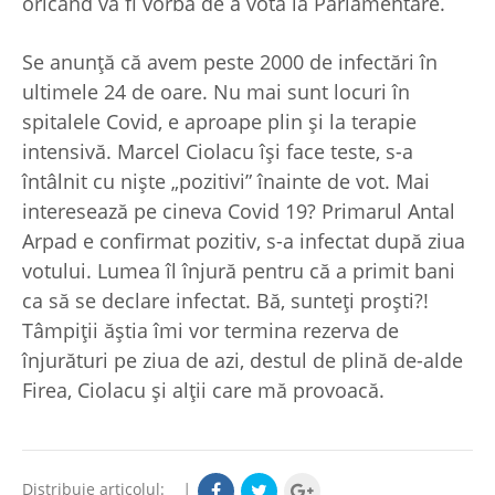
oricând va fi vorba de a vota la Parlamentare.
Se anunţă că avem peste 2000 de infectări în
ultimele 24 de oare. Nu mai sunt locuri în
spitalele Covid, e aproape plin şi la terapie
intensivă. Marcel Ciolacu îşi face teste, s-a
întâlnit cu nişte „pozitivi” înainte de vot. Mai
interesează pe cineva Covid 19? Primarul Antal
Arpad e confirmat pozitiv, s-a infectat după ziua
votului. Lumea îl înjură pentru că a primit bani
ca să se declare infectat. Bă, sunteţi proşti?!
Tâmpiţii ăştia îmi vor termina rezerva de
înjurături pe ziua de azi, destul de plină de-alde
Firea, Ciolacu şi alţii care mă provoacă.
Distribuie articolul:
|