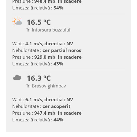
Presiune :
948.4 mb, in scadere
Umezeală relativă :
34%
16.5 ºC
în Intorsura buzaului
Vânt :
4.1 m/s, directia : NV
Nebulozitate :
cer partial noros
Presiune :
929.0 mb, in scadere
Umezeală relativă :
43%
16.3 ºC
în Brasov ghimbav
Vânt :
6.1 m/s, directia : NV
Nebulozitate :
cer acoperit
Presiune :
947.4 mb, in scadere
Umezeală relativă :
44%