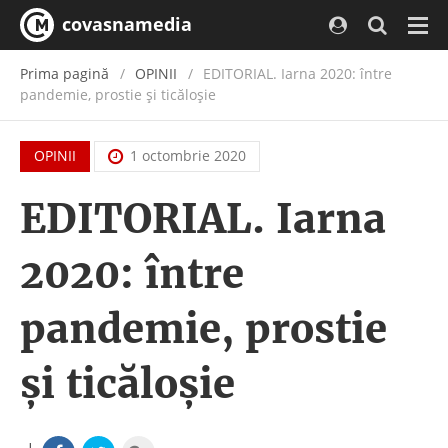
covasnamedia
Navi
Prima pagină
OPINII
EDITORIAL. Iarna 2020: între
pandemie, prostie şi ticăloşie
OPINII
1 octombrie 2020
EDITORIAL. Iarna
2020: între
pandemie, prostie
şi ticăloşie