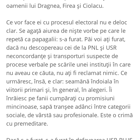
oamenii lui Dragnea, Firea şi Ciolacu.
Ce vor face ei cu procesul electoral nu e deloc
clar. Se agaţă aiurea de nişte vorbe pe care le
repetă ca papagalii: s-a furat. Păi voi aţi furat,
dacă nu descopereau cei de la PNL şi USR
neconcordanţe şi transporturi suspecte de
procese verbale pe scările unei instituţii în care
nu aveau ce căuta, nu aţi fi reclamat nimic. Ce
urmăresc, însă, e clar: seamănă îndoiala în
viitorii primari şi, în general, în alegeri. Îi
înrăiesc pe fanii cumpăraţi cu promisiuni
mincinoase, sapă tranşee adânci între categorii
sociale, de vârstă sau profesionale. Este o crimă
cu premeditare.
Dacă s-a furat, s-a furat în defavoarea USR-PLUS,