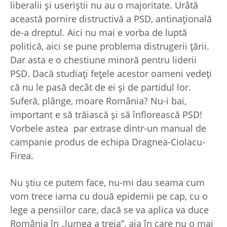
liberalii şi useriştii nu au o majoritate. Urâtă
această pornire distructivă a PSD, antinaţională
de-a dreptul. Aici nu mai e vorba de luptă
politică, aici se pune problema distrugerii ţării.
Dar asta e o chestiune minoră pentru liderii
PSD. Dacă studiaţi feţele acestor oameni vedeţi
că nu le pasă decât de ei şi de partidul lor.
Suferă, plânge, moare România? Nu-i bai,
important e să trăiască şi să înflorească PSD!
Vorbele astea par extrase dintr-un manual de
campanie produs de echipa Dragnea-Ciolacu-
Firea.
Nu ştiu ce putem face, nu-mi dau seama cum
vom trece iarna cu două epidemii pe cap, cu o
lege a pensiilor care, dacă se va aplica va duce
România în „lumea a treia”, aia în care nu o mai