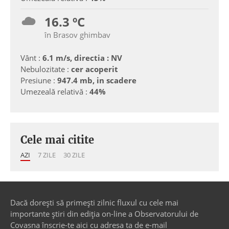
16.3 ºC
în Brasov ghimbav
Vânt :
6.1 m/s, directia : NV
Nebulozitate :
cer acoperit
Presiune :
947.4 mb, in scadere
Umezeală relativă :
44%
Cele mai citite
AZI
7 ZILE
30 ZILE
Dacă dorești să primești zilnic fluxul cu cele mai
importante știri din ediția on-line a Observatorului de
Covasna înscrie-te aici cu adresa ta de e-mail