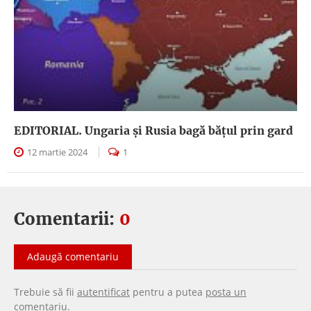
EDITORIAL. Ungaria şi Rusia bagă băţul prin gard
12 martie 2024
1
Comentarii:
0
Adaugă comentariu
Trebuie să fii
autentificat
pentru a putea
posta un
comentariu
.