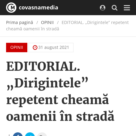
covasnamedia
Navi
Prima pagină
OPINII
EDITORIAL. „Dirigintele” repetent
cheamă oamenii în stradă
OPINII
31 august 2021
EDITORIAL.
„Dirigintele”
repetent cheamă
oamenii în stradă