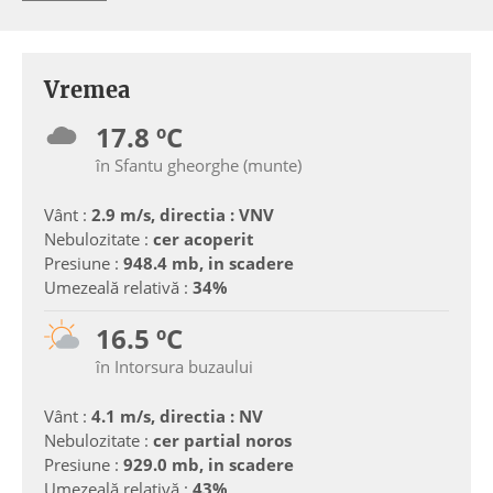
Vremea
17.8 ºC
în Sfantu gheorghe (munte)
Vânt :
2.9 m/s, directia : VNV
Nebulozitate :
cer acoperit
Presiune :
948.4 mb, in scadere
Umezeală relativă :
34%
16.5 ºC
în Intorsura buzaului
Vânt :
4.1 m/s, directia : NV
Nebulozitate :
cer partial noros
Presiune :
929.0 mb, in scadere
Umezeală relativă :
43%