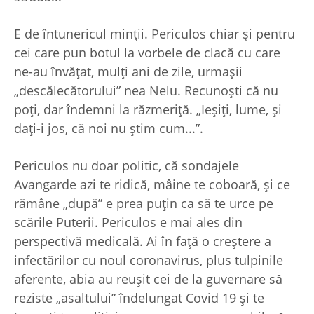
E de întunericul minţii. Periculos chiar şi pentru
cei care pun botul la vorbele de clacă cu care
ne-au învățat, mulţi ani de zile, urmaşii
„descălecătorului” nea Nelu. Recunoşti că nu
poţi, dar îndemni la răzmeriţă. „Ieşiţi, lume, şi
daţi-i jos, că noi nu ştim cum...”.
Periculos nu doar politic, că sondajele
Avangarde azi te ridică, mâine te coboară, şi ce
rămâne „după” e prea puţin ca să te urce pe
scările Puterii. Periculos e mai ales din
perspectivă medicală. Ai în faţă o creştere a
infectărilor cu noul coronavirus, plus tulpinile
aferente, abia au reuşit cei de la guvernare să
reziste „asaltului” îndelungat Covid 19 şi te