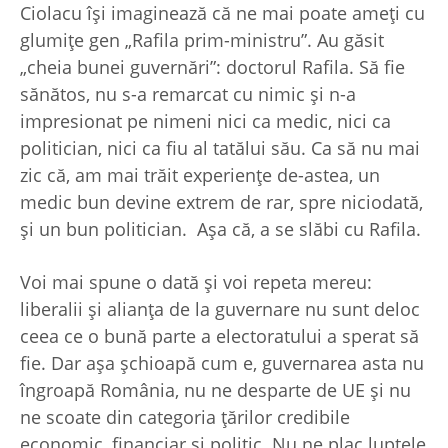
Ciolacu îşi imaginează că ne mai poate ameţi cu
glumiţe gen „Rafila prim-ministru”. Au găsit
„cheia bunei guvernări”: doctorul Rafila. Să fie
sănătos, nu s-a remarcat cu nimic şi n-a
impresionat pe nimeni nici ca medic, nici ca
politician, nici ca fiu al tatălui său. Ca să nu mai
zic că, am mai trăit experienţe de-astea, un
medic bun devine extrem de rar, spre niciodată,
şi un bun politician. Aşa că, a se slăbi cu Rafila.
Voi mai spune o dată şi voi repeta mereu:
liberalii şi alianţa de la guvernare nu sunt deloc
ceea ce o bună parte a electoratului a sperat să
fie. Dar aşa şchioapă cum e, guvernarea asta nu
îngroapă România, nu ne desparte de UE şi nu
ne scoate din categoria ţărilor credibile
economic, financiar şi politic. Nu ne plac luptele