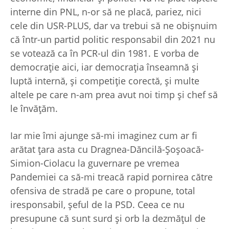
interne din PNL, n-or să ne placă, pariez, nici
cele din USR-PLUS, dar va trebui să ne obişnuim
că într-un partid politic responsabil din 2021 nu
se votează ca în PCR-ul din 1981. E vorba de
democraţie aici, iar democraţia înseamnă şi
luptă internă, şi competiţie corectă, şi multe
altele pe care n-am prea avut noi timp şi chef să
le învăţăm.
Iar mie îmi ajunge să-mi imaginez cum ar fi
arătat ţara asta cu Dragnea-Dăncilă-Şoşoacă-
Simion-Ciolacu la guvernare pe vremea
Pandemiei ca să-mi treacă rapid pornirea către
ofensiva de stradă pe care o propune, total
iresponsabil, şeful de la PSD. Ceea ce nu
presupune că sunt surd şi orb la dezmăţul de