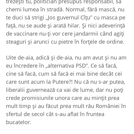
trezeşti tu, politician presupus responsabil, să
chemi lumea în stradă. Normal, fără mască, nu
te duci să strigi „Jos guvernul Cîţu” cu masca pe
faţă, nu se aude şi arată hilar. Şi nici adeverinţă
de vaccinare nu-ţi vor cere jandarmii când agiţi
steaguri şi arunci cu pietre în forţele de ordine.
Uite de-aia, adică şi de-aia, nu am avut şi nu am
eu încredere în „alternativa PSD”. Ce să facă,
cine să facă, cum să facă ei mai bine decât cei
care sunt acum la Putere?! Nu că nu s-ar putea,
liberalii guvernează ca vai de lume, dar nu poţi
crede promisiunile unora care au minţit prea
mult timp şi au făcut prea mult rău României în
sfertul de secol cât s-au aflat în fruntea
bucatelor.