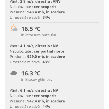
Vânt :
2.9 m/s, directia : VNV
Nebulozitate :
cer acoperit
Presiune :
948.4 mb, in scadere
Umezeală relativă :
34%
16.5 ºC
în Intorsura buzaului
Vânt :
4.1 m/s, directia : NV
Nebulozitate :
cer partial noros
Presiune :
929.0 mb, in scadere
Umezeală relativă :
43%
16.3 ºC
în Brasov ghimbav
Vânt :
6.1 m/s, directia : NV
Nebulozitate :
cer acoperit
Presiune :
947.4 mb, in scadere
Umezeală relativă :
44%