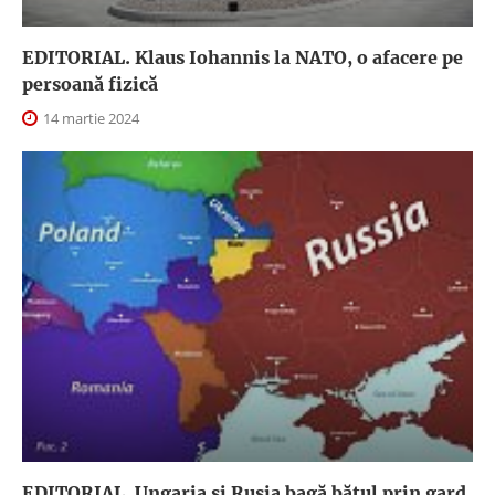
EDITORIAL. Klaus Iohannis la NATO, o afacere pe
persoană fizică
14 martie 2024
EDITORIAL. Ungaria şi Rusia bagă băţul prin gard