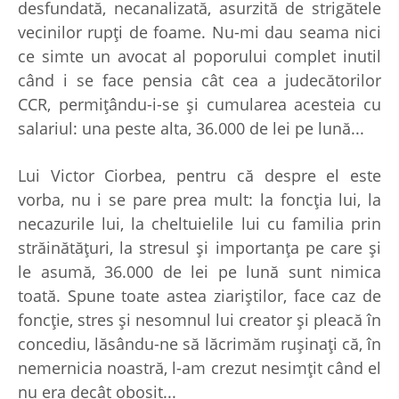
desfundată, necanalizată, asurzită de strigătele
vecinilor rupţi de foame. Nu-mi dau seama nici
ce simte un avocat al poporului complet inutil
când i se face pensia cât cea a judecătorilor
CCR, permiţându-i-se şi cumularea acesteia cu
salariul: una peste alta, 36.000 de lei pe lună...
Lui Victor Ciorbea, pentru că despre el este
vorba, nu i se pare prea mult: la foncţia lui, la
necazurile lui, la cheltuielile lui cu familia prin
străinătăţuri, la stresul şi importanţa pe care şi
le asumă, 36.000 de lei pe lună sunt nimica
toată. Spune toate astea ziariştilor, face caz de
foncţie, stres şi nesomnul lui creator şi pleacă în
concediu, lăsându-ne să lăcrimăm ruşinaţi că, în
nemernicia noastră, l-am crezut nesimţit când el
nu era decât obosit...