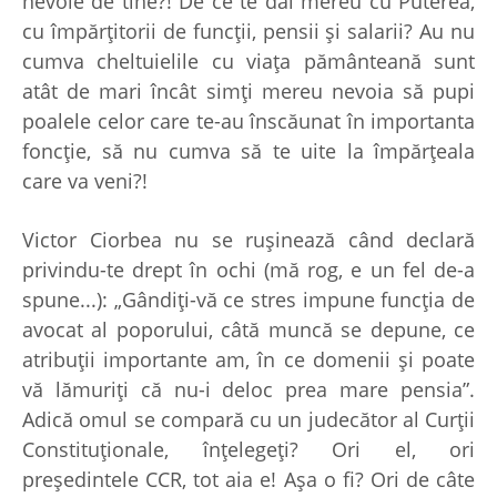
nevoie de tine?! De ce te dai mereu cu Puterea,
cu împărţitorii de funcţii, pensii şi salarii? Au nu
cumva cheltuielile cu viaţa pământeană sunt
atât de mari încât simţi mereu nevoia să pupi
poalele celor care te-au înscăunat în importanta
foncţie, să nu cumva să te uite la împărţeala
care va veni?!
Victor Ciorbea nu se ruşinează când declară
privindu-te drept în ochi (mă rog, e un fel de-a
spune...): „Gândiţi-vă ce stres impune funcţia de
avocat al poporului, câtă muncă se depune, ce
atribuţii importante am, în ce domenii şi poate
vă lămuriţi că nu-i deloc prea mare pensia”.
Adică omul se compară cu un judecător al Curţii
Constituţionale, înţelegeţi? Ori el, ori
preşedintele CCR, tot aia e! Aşa o fi? Ori de câte