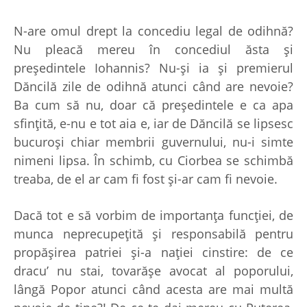
N-are omul drept la concediu legal de odihnă?
Nu pleacă mereu în concediul ăsta şi
preşedintele Iohannis? Nu-şi ia şi premierul
Dăncilă zile de odihnă atunci când are nevoie?
Ba cum să nu, doar că preşedintele e ca apa
sfinţită, e-nu e tot aia e, iar de Dăncilă se lipsesc
bucuroşi chiar membrii guvernului, nu-i simte
nimeni lipsa. În schimb, cu Ciorbea se schimbă
treaba, de el ar cam fi fost şi-ar cam fi nevoie.
Dacă tot e să vorbim de importanţa funcţiei, de
munca neprecupeţită şi responsabilă pentru
propăşirea patriei şi-a naţiei cinstire: de ce
dracu’ nu stai, tovarăşe avocat al poporului,
lângă Popor atunci când acesta are mai multă