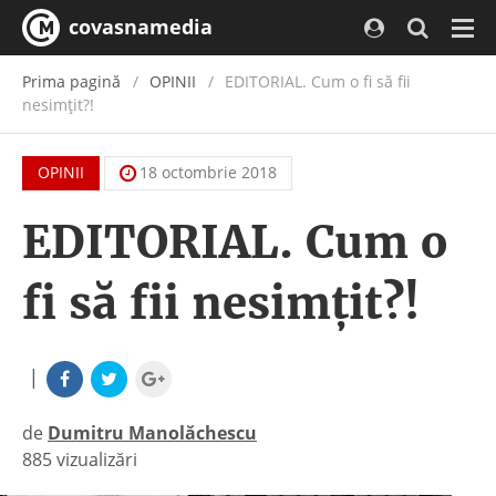
covasnamedia
Navi
Prima pagină
OPINII
EDITORIAL. Cum o fi să fii
nesimţit?!
OPINII
18 octombrie 2018
EDITORIAL. Cum o
fi să fii nesimţit?!
|
de
Dumitru Manolăchescu
885 vizualizări
|