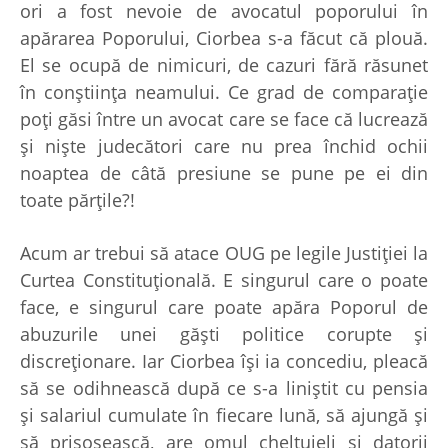
ori a fost nevoie de avocatul poporului în
apărarea Poporului, Ciorbea s-a făcut că plouă.
El se ocupă de nimicuri, de cazuri fără răsunet
în conştiinţa neamului. Ce grad de comparaţie
poţi găsi între un avocat care se face că lucrează
şi nişte judecători care nu prea închid ochii
noaptea de câtă presiune se pune pe ei din
toate părţile?!
Acum ar trebui să atace OUG pe legile Justiţiei la
Curtea Constituţională. E singurul care o poate
face, e singurul care poate apăra Poporul de
abuzurile unei găşti politice corupte şi
discreţionare. Iar Ciorbea îşi ia concediu, pleacă
să se odihnească după ce s-a liniştit cu pensia
şi salariul cumulate în fiecare lună, să ajungă şi
să prisosească, are omul cheltuieli şi datorii