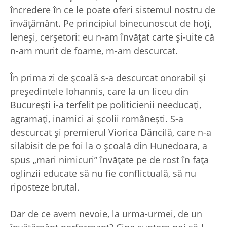
încredere în ce le poate oferi sistemul nostru de
învăţământ. Pe principiul binecunoscut de hoţi,
leneşi, cerşetori: eu n-am învăţat carte şi-uite că
n-am murit de foame, m-am descurcat.
În prima zi de şcoală s-a descurcat onorabil şi
preşedintele Iohannis, care la un liceu din
Bucureşti i-a terfelit pe politicienii needucaţi,
agramaţi, inamici ai şcolii româneşti. S-a
descurcat şi premierul Viorica Dăncilă, care n-a
silabisit de pe foi la o şcoală din Hunedoara, a
spus „mari nimicuri” învăţate pe de rost în faţa
oglinzii educate să nu fie conflictuală, să nu
riposteze brutal.
Dar de ce avem nevoie, la urma-urmei, de un