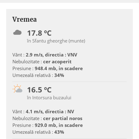
Vremea
17.8 ºC
în Sfantu gheorghe (munte)
Vânt :
2.9 m/s, directia : VNV
Nebulozitate :
cer acoperit
Presiune :
948.4 mb, in scadere
Umezeală relativă :
34%
16.5 ºC
în Intorsura buzaului
Vânt :
4.1 m/s, directia : NV
Nebulozitate :
cer partial noros
Presiune :
929.0 mb, in scadere
Umezeală relativă :
43%