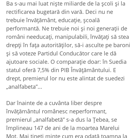
Ba s-au mai luat nişte miliarde de la şcoli şi la
rectificarea bugetară din vară. Deci nu ne
trebuie învăţământ, educaţie, şcoală
performantă. Ne trebuie noi şi noi generaţii de
români needucaţi, manipulabili, învăţaţi să stea
drepţi în faţa autorităţilor, să-i asculte pe baroni
şi să voteze Partidul Conducător care le dă
ajutoare sociale. O comparaţie doar: în Suedia
statul oferă 7,5% din PIB Învăţământului. E
drept, premierul lor nu este alintat de suedezi
„analfabeta”...
Dar înainte de a cuvânta liber despre
învăţământul românesc neperformant,
premierul „analfabetă” s-a dus la Ţebea, se
împlineau 147 de ani de la moartea Marelui
Moţ. Mai ţineţi minte cum era odată toamna la