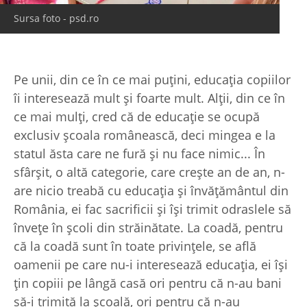
Sursa foto - psd.ro
Pe unii, din ce în ce mai puţini, educaţia copiilor
îi interesează mult şi foarte mult. Alţii, din ce în
ce mai mulţi, cred că de educaţie se ocupă
exclusiv şcoala românească, deci mingea e la
statul ăsta care ne fură şi nu face nimic... În
sfârşit, o altă categorie, care creşte an de an, n-
are nicio treabă cu educaţia şi învăţământul din
România, ei fac sacrificii şi îşi trimit odraslele să
înveţe în şcoli din străinătate. La coadă, pentru
că la coadă sunt în toate privinţele, se află
oamenii pe care nu-i interesează educaţia, ei îşi
ţin copiii pe lângă casă ori pentru că n-au bani
să-i trimită la şcoală, ori pentru că n-au