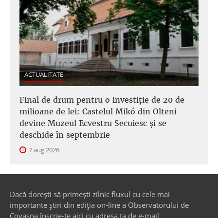
ACTUALITATE
Final de drum pentru o investiție de 20 de
milioane de lei: Castelul Mikó din Olteni
devine Muzeul Ecvestru Secuiesc și se
deschide în septembrie
7 aug 2026
Dacă dorești să primești zilnic fluxul cu cele mai
importante știri din ediția on-line a Observatorului de
Covasna înscrie-te aici cu adresa ta de e-mail