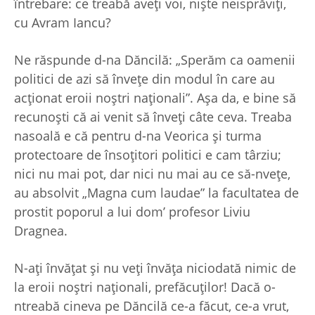
întrebare: ce treabă aveţi voi, nişte neisprăviţi,
cu Avram Iancu?
Ne răspunde d-na Dăncilă: „Sperăm ca oamenii
politici de azi să înveţe din modul în care au
acţionat eroii noştri naţionali”. Aşa da, e bine să
recunoşti că ai venit să înveţi câte ceva. Treaba
nasoală e că pentru d-na Veorica şi turma
protectoare de însoţitori politici e cam târziu;
nici nu mai pot, dar nici nu mai au ce să-nveţe,
au absolvit „Magna cum laudae” la facultatea de
prostit poporul a lui dom’ profesor Liviu
Dragnea.
N-aţi învăţat şi nu veţi învăţa niciodată nimic de
la eroii noştri naţionali, prefăcuţilor! Dacă o-
ntreabă cineva pe Dăncilă ce-a făcut, ce-a vrut,