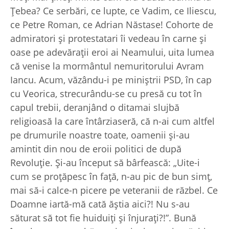
Ţebea? Ce serbări, ce lupte, ce Vadim, ce Iliescu,
ce Petre Roman, ce Adrian Năstase! Cohorte de
admiratori şi protestatari îi vedeau în carne şi
oase pe adevăraţii eroi ai Neamului, uita lumea
că venise la mormântul nemuritorului Avram
Iancu. Acum, văzându-i pe miniştrii PSD, în cap
cu Veorica, strecurându-se cu presă cu tot în
capul trebii, deranjând o ditamai slujbă
religioasă la care întârziaseră, că n-ai cum altfel
pe drumurile noastre toate, oamenii şi-au
amintit din nou de eroii politici de după
Revoluţie. Şi-au început să bârfească: „Uite-i
cum se proţăpesc în faţă, n-au pic de bun simţ,
mai să-i calce-n picere pe veteranii de răzbel. Ce
Doamne iartă-mă cată ăştia aici?! Nu s-au
săturat să tot fie huiduiţi şi înjuraţi?!”. Bună