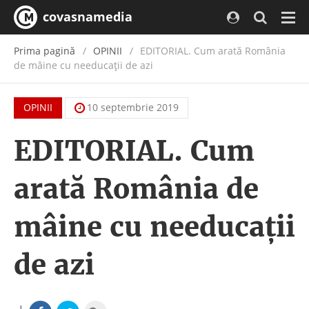
covasnamedia
Navi
Prima pagină
OPINII
EDITORIAL. Cum arată România
de mâine cu needucaţii de azi
OPINII
10 septembrie 2019
EDITORIAL. Cum
arată România de
mâine cu needucaţii
de azi