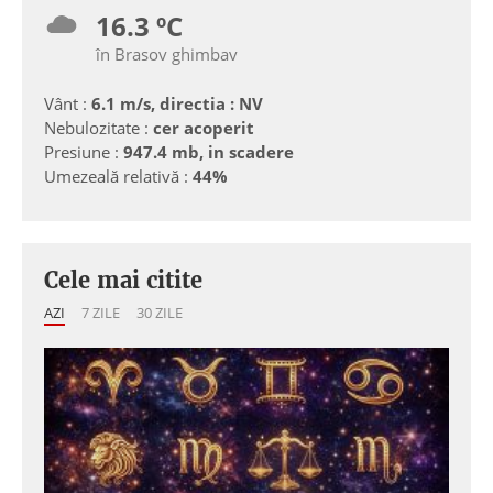
16.3 ºC
în Brasov ghimbav
Vânt :
6.1 m/s, directia : NV
Nebulozitate :
cer acoperit
Presiune :
947.4 mb, in scadere
Umezeală relativă :
44%
Cele mai citite
AZI
7 ZILE
30 ZILE