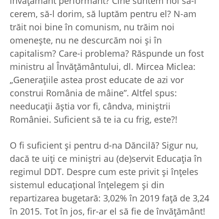
învăţământ performant? Cine suntem noi să-l
cerem, să-l dorim, să luptăm pentru el? N-am
trăit noi bine în comunism, nu trăim noi
omeneşte, nu ne descurcăm noi şi în
capitalism? Care-i problema? Răspunde un fost
ministru al Învăţământului, dl. Mircea Miclea:
„Generaţiile astea prost educate de azi vor
construi România de mâine”. Altfel spus:
needucaţii ăştia vor fi, cândva, miniştrii
României. Suficient să te ia cu frig, este?!
O fi suficient şi pentru d-na Dăncilă? Sigur nu,
dacă te uiţi ce miniştri au (de)servit Educaţia în
regimul DDT. Despre cum este privit şi înţeles
sistemul educaţional înţelegem şi din
repartizarea bugetară: 3,02% în 2019 faţă de 3,24
în 2015. Tot în jos, fir-ar el să fie de învăţământ!