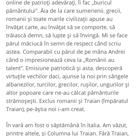
online de patrioţi adevăraţi, îi fac „buricul
pământului”. Ăia de la care sumerienii, grecii,
romanii şi toate marile civilizaţii apuse au
învăţat carte, au învăţat să se comporte, să
trăiască demn, să lupte şi să învingă. Mi se face
părul măciucă în semn de respect când scriu
astea. Comparabil cu părul de pe mâna Andrei
când o impresionează ceva la „Românii au
talent”. Emisiune patriotică şi asta, descoperă
virtuţile vechilor daci, ajunse la noi prin sângele
albanezilor, turcilor, grecilor, ruşilor, ungurilor şi
altor popoare care ne-au călcat pământurile
strămoşeşti. Exclus romanii şi Traian (împăratul
Traian), pe-ăştia noi i-am creat.
În vară am fost o săptămână în Italia. Am văzut,
printre altele, şi Columna lui Traian. Fără Traian,