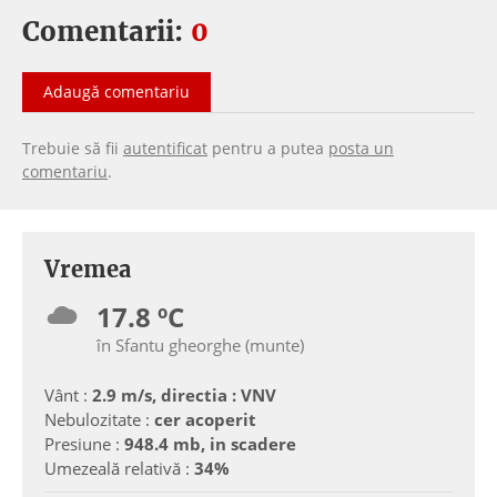
Comentarii:
0
Adaugă comentariu
Trebuie să fii
autentificat
pentru a putea
posta un
comentariu
.
Vremea
17.8 ºC
în Sfantu gheorghe (munte)
Vânt :
2.9 m/s, directia : VNV
Nebulozitate :
cer acoperit
Presiune :
948.4 mb, in scadere
Umezeală relativă :
34%