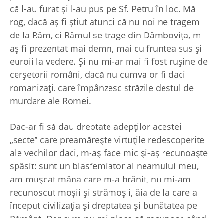
că l-au furat şi l-au pus pe Sf. Petru în loc. Mă
rog, dacă aş fi ştiut atunci că nu noi ne tragem
de la Râm, ci Râmul se trage din Dâmboviţa, m-
aş fi prezentat mai demn, mai cu fruntea sus şi
euroii la vedere. Şi nu mi-ar mai fi fost ruşine de
cerşetorii români, dacă nu cumva or fi daci
romanizaţi, care împânzesc străzile destul de
murdare ale Romei.
Dac-ar fi să dau dreptate adepţilor acestei
„secte” care preamăreşte virtuţile redescoperite
ale vechilor daci, m-aş face mic şi-aş recunoaşte
spăsit: sunt un blasfemiator al neamului meu,
am muşcat mâna care m-a hrănit, nu mi-am
recunoscut moşii şi strămoşii, ăia de la care a
început civilizaţia şi dreptatea şi bunătatea pe