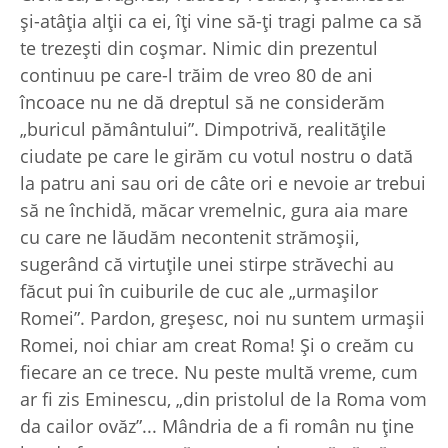
şi-atâţia alţii ca ei, îţi vine să-ţi tragi palme ca să
te trezeşti din coşmar. Nimic din prezentul
continuu pe care-l trăim de vreo 80 de ani
încoace nu ne dă dreptul să ne considerăm
„buricul pământului”. Dimpotrivă, realităţile
ciudate pe care le girăm cu votul nostru o dată
la patru ani sau ori de câte ori e nevoie ar trebui
să ne închidă, măcar vremelnic, gura aia mare
cu care ne lăudăm necontenit strămoşii,
sugerând că virtuţile unei stirpe străvechi au
făcut pui în cuiburile de cuc ale „urmaşilor
Romei”. Pardon, greşesc, noi nu suntem urmaşii
Romei, noi chiar am creat Roma! Şi o creăm cu
fiecare an ce trece. Nu peste multă vreme, cum
ar fi zis Eminescu, „din pristolul de la Roma vom
da cailor ovăz”... Mândria de a fi român nu ţine