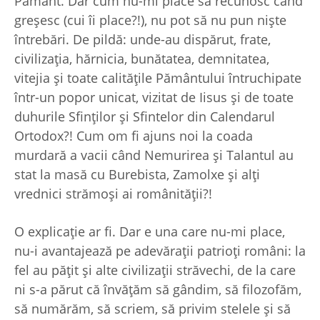
Pământ. Dar cum nu-mi place să recunosc când
greşesc (cui îi place?!), nu pot să nu pun nişte
întrebări. De pildă: unde-au dispărut, frate,
civilizaţia, hărnicia, bunătatea, demnitatea,
vitejia şi toate calităţile Pământului întruchipate
într-un popor unicat, vizitat de Iisus şi de toate
duhurile Sfinţilor şi Sfintelor din Calendarul
Ortodox?! Cum om fi ajuns noi la coada
murdară a vacii când Nemurirea şi Talantul au
stat la masă cu Burebista, Zamolxe şi alţi
vrednici strămoşi ai românităţii?!
O explicaţie ar fi. Dar e una care nu-mi place,
nu-i avantajează pe adevăraţii patrioţi români: la
fel au păţit şi alte civilizaţii străvechi, de la care
ni s-a părut că învăţăm să gândim, să filozofăm,
să numărăm, să scriem, să privim stelele şi să