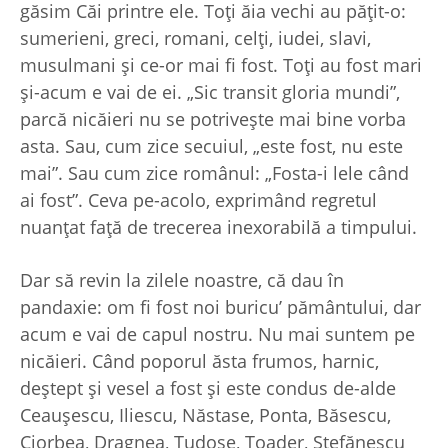
găsim Căi printre ele. Toţi ăia vechi au păţit-o:
sumerieni, greci, romani, celţi, iudei, slavi,
musulmani şi ce-or mai fi fost. Toţi au fost mari
şi-acum e vai de ei. „Sic transit gloria mundi”,
parcă nicăieri nu se potriveşte mai bine vorba
asta. Sau, cum zice secuiul, „este fost, nu este
mai”. Sau cum zice românul: „Fosta-i lele când
ai fost”. Ceva pe-acolo, exprimând regretul
nuanţat faţă de trecerea inexorabilă a timpului.
Dar să revin la zilele noastre, că dau în
pandaxie: om fi fost noi buricu’ pământului, dar
acum e vai de capul nostru. Nu mai suntem pe
nicăieri. Când poporul ăsta frumos, harnic,
deştept şi vesel a fost şi este condus de-alde
Ceauşescu, Iliescu, Năstase, Ponta, Băsescu,
Ciorbea, Dragnea, Tudose, Toader, Ştefănescu