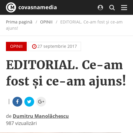
covasnamedia
Navi
Prima pagină
OPINII
EDITORIAL. Ce-am fost şi ce-am
ajuns!
OPINII
27 septembrie 2017
EDITORIAL. Ce-am
fost şi ce-am ajuns!
|
de
Dumitru Manolăchescu
987 vizualizări
|