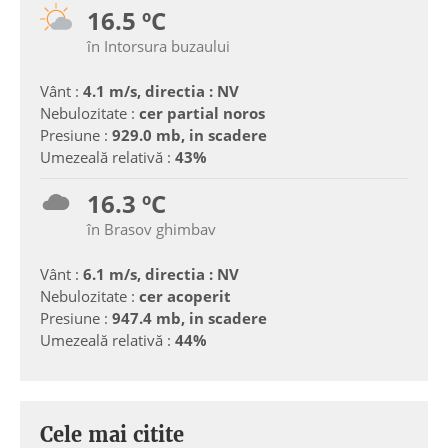
16.5 ºC
în Intorsura buzaului
Vânt :
4.1 m/s, directia : NV
Nebulozitate :
cer partial noros
Presiune :
929.0 mb, in scadere
Umezeală relativă :
43%
16.3 ºC
în Brasov ghimbav
Vânt :
6.1 m/s, directia : NV
Nebulozitate :
cer acoperit
Presiune :
947.4 mb, in scadere
Umezeală relativă :
44%
Cele mai citite