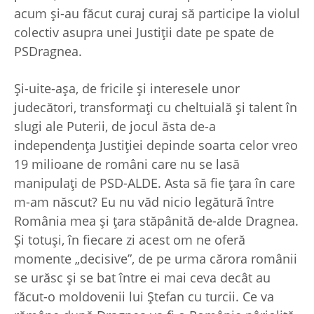
acum şi-au făcut curaj curaj să participe la violul
colectiv asupra unei Justiţii date pe spate de
PSDragnea.
Şi-uite-aşa, de fricile şi interesele unor
judecători, transformaţi cu cheltuială şi talent în
slugi ale Puterii, de jocul ăsta de-a
independenţa Justiţiei depinde soarta celor vreo
19 milioane de români care nu se lasă
manipulaţi de PSD-ALDE. Asta să fie ţara în care
m-am născut? Eu nu văd nicio legătură între
România mea şi ţara stăpânită de-alde Dragnea.
Şi totuşi, în fiecare zi acest om ne oferă
momente „decisive”, de pe urma cărora românii
se urăsc şi se bat între ei mai ceva decât au
făcut-o moldovenii lui Ştefan cu turcii. Ce va