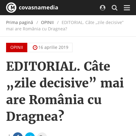
covasnamedia
Navi
Prima pagină
OPINII
EDITORIAL. Câte „zile decisive”
mai are România cu Dragnea?
OPINII
16 aprilie 2019
EDITORIAL. Câte
„zile decisive” mai
are România cu
Dragnea?