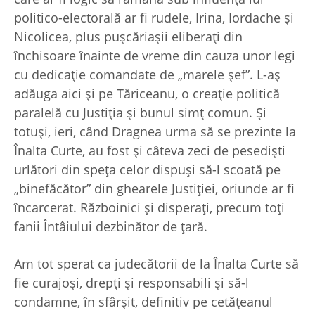
politico-electorală ar fi rudele, Irina, Iordache şi
Nicolicea, plus puşcăriaşii eliberaţi din
închisoare înainte de vreme din cauza unor legi
cu dedicaţie comandate de „marele şef”. L-aş
adăuga aici şi pe Tăriceanu, o creaţie politică
paralelă cu Justiţia şi bunul simţ comun. Şi
totuşi, ieri, când Dragnea urma să se prezinte la
Înalta Curte, au fost şi câteva zeci de pesedişti
urlători din speţa celor dispuşi să-l scoată pe
„binefăcător” din ghearele Justiţiei, oriunde ar fi
încarcerat. Războinici şi disperaţi, precum toţi
fanii Întâiului dezbinător de ţară.
Am tot sperat ca judecătorii de la Înalta Curte să
fie curajoşi, drepţi şi responsabili şi să-l
condamne, în sfârşit, definitiv pe cetăţeanul