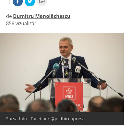
|
de
Dumitru Manolăchescu
856 vizualizări
|
Sursa foto - Facebook @psdbiroupresa