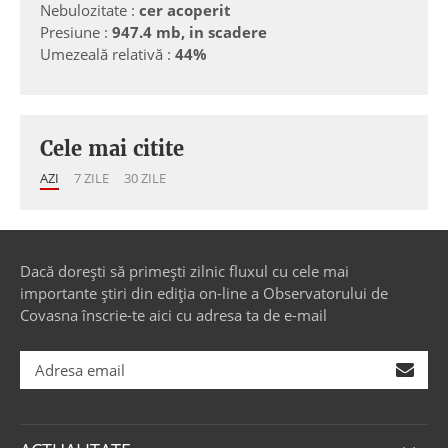
Nebulozitate :
cer acoperit
Presiune :
947.4 mb, in scadere
Umezeală relativă :
44%
Cele mai citite
AZI
7 ZILE
30 ZILE
Dacă dorești să primești zilnic fluxul cu cele mai
importante știri din ediția on-line a Observatorului de
Covasna înscrie-te aici cu adresa ta de e-mail