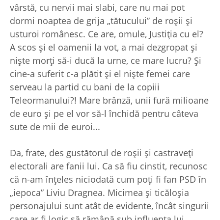
vârstă, cu nervii mai slabi, care nu mai pot
dormi noaptea de grija „tătucului” de roşii şi
usturoi românesc. Ce are, omule, Justiţia cu el?
A scos şi el oamenii la vot, a mai dezgropat şi
nişte morţi să-i ducă la urne, ce mare lucru? Şi
cine-a suferit c-a plătit şi el nişte femei care
serveau la partid cu bani de la copiii
Teleormanului?! Mare brânză, unii fură milioane
de euro şi pe el vor să-l închidă pentru câteva
sute de mii de euroi...
Da, frate, des gustătorul de roşii şi castraveţi
electorali are fanii lui. Ca să fiu cinstit, recunosc
că n-am înţeles niciodată cum poţi fi fan PSD în
„iepoca” Liviu Dragnea. Micimea şi ticăloşia
personajului sunt atât de evidente, încât singurii
care ar fi logic să rămână sub influenţa lui