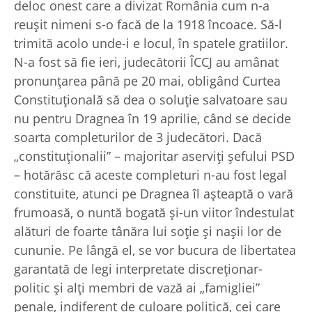
deloc onest care a divizat România cum n-a
reuşit nimeni s-o facă de la 1918 încoace. Să-l
trimită acolo unde-i e locul, în spatele gratiilor.
N-a fost să fie ieri, judecătorii ÎCCJ au amânat
pronunţarea până pe 20 mai, obligând Curtea
Constituţională să dea o soluţie salvatoare sau
nu pentru Dragnea în 19 aprilie, când se decide
soarta completurilor de 3 judecători. Dacă
„constituţionalii” – majoritar aserviţi şefului PSD
– hotărăsc că aceste completuri n-au fost legal
constituite, atunci pe Dragnea îl aşteaptă o vară
frumoasă, o nuntă bogată şi-un viitor îndestulat
alături de foarte tânăra lui soţie şi naşii lor de
cununie. Pe lângă el, se vor bucura de libertatea
garantată de legi interpretate discreţionar-
politic şi alţi membri de vază ai „famigliei”
penale, indiferent de culoare politică, cei care