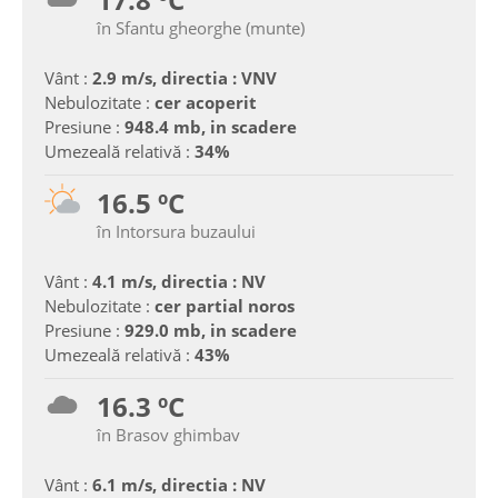
în Sfantu gheorghe (munte)
Vânt :
2.9 m/s, directia : VNV
Nebulozitate :
cer acoperit
Presiune :
948.4 mb, in scadere
Umezeală relativă :
34%
16.5 ºC
în Intorsura buzaului
Vânt :
4.1 m/s, directia : NV
Nebulozitate :
cer partial noros
Presiune :
929.0 mb, in scadere
Umezeală relativă :
43%
16.3 ºC
în Brasov ghimbav
Vânt :
6.1 m/s, directia : NV