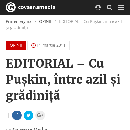
covasnamedia
Navi
Prima pagină
OPINII
EDITORIAL – Cu Puşkin, între azil
şi grădiniţă
OPINII
11 martie 2011
EDITORIAL – Cu
Puşkin, între azil şi
grădiniţă
|
de
Covasna Media