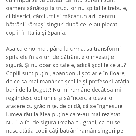
oameni sănătoşi la trup, lor nu spital le trebuie,
ci biserici, cârciumi şi măcar un azil pentru
bătrânii rămaşi singuri după ce le-au plecat
copiii în Italia şi Spania.
Aşa că e normal, până la urmă, să transformi
spitalele în aziluri de bătrâni, e o investiţie
sigură. Şi nu doar spitalele, adică şcolile ce au?
Copiii sunt puţini, abandonul şcolar e în floare,
de ce să mai mănânce şcolile şi profesorii atâţia
bani de la buget?! Nu-mi rămâne decât să-mi
regândesc opţiunile şi să încerc altceva, o
afacere cu grădiniţe, de pildă, că se înghesuie
lumea rău la ălea puţine care-au mai rezistat.
Nu-i la fel de sigură treaba cu grădi, că nu se
nasc atâţia copii câţi bătrâni rămân singuri pe