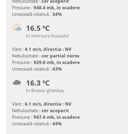
Nebulozitate :
cer acoperit
Presiune :
948.4 mb, in scadere
Umezeală relativă :
34%
16.5 ºC
în Intorsura buzaului
Vânt :
4.1 m/s, directia : NV
Nebulozitate :
cer partial noros
Presiune :
929.0 mb, in scadere
Umezeală relativă :
43%
16.3 ºC
în Brasov ghimbav
Vânt :
6.1 m/s, directia : NV
Nebulozitate :
cer acoperit
Presiune :
947.4 mb, in scadere
Umezeală relativă :
44%