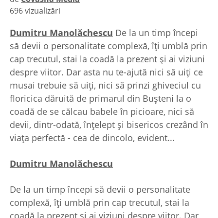
696 vizualizări
|
Dumitru Manolăchescu
De la un timp începi
să devii o personalitate complexă, îţi umblă prin
cap trecutul, stai la coadă la prezent şi ai viziuni
despre viitor. Dar asta nu te-ajută nici să uiţi ce
musai trebuie să uiţi, nici să prinzi ghiveciul cu
floricica dăruită de primarul din Buşteni la o
coadă de se călcau babele în picioare, nici să
devii, dintr-odată, înţelept şi bisericos crezând în
viaţa perfectă - cea de dincolo, evident...
Dumitru Manolăchescu
De la un timp începi să devii o personalitate
complexă, îţi umblă prin cap trecutul, stai la
coadă la prezent şi ai viziuni despre viitor. Dar