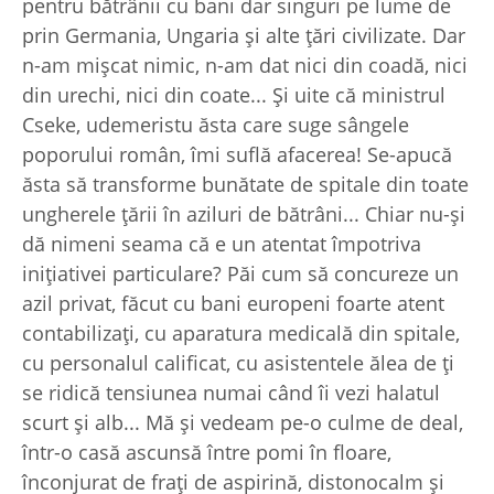
pentru bătrânii cu bani dar singuri pe lume de
prin Germania, Ungaria şi alte ţări civilizate. Dar
n-am mişcat nimic, n-am dat nici din coadă, nici
din urechi, nici din coate... Şi uite că ministrul
Cseke, udemeristu ăsta care suge sângele
poporului român, îmi suflă afacerea! Se-apucă
ăsta să transforme bunătate de spitale din toate
ungherele ţării în aziluri de bătrâni... Chiar nu-şi
dă nimeni seama că e un atentat împotriva
iniţiativei particulare? Păi cum să concureze un
azil privat, făcut cu bani europeni foarte atent
contabilizaţi, cu aparatura medicală din spitale,
cu personalul calificat, cu asistentele ălea de ţi
se ridică tensiunea numai când îi vezi halatul
scurt şi alb... Mă şi vedeam pe-o culme de deal,
într-o casă ascunsă între pomi în floare,
înconjurat de fraţi de aspirină, distonocalm şi