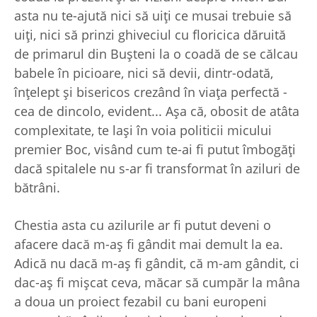
asta nu te-ajută nici să uiţi ce musai trebuie să
uiţi, nici să prinzi ghiveciul cu floricica dăruită
de primarul din Buşteni la o coadă de se călcau
babele în picioare, nici să devii, dintr-odată,
înţelept şi bisericos crezând în viaţa perfectă -
cea de dincolo, evident... Aşa că, obosit de atâta
complexitate, te laşi în voia politicii micului
premier Boc, visând cum te-ai fi putut îmbogăţi
dacă spitalele nu s-ar fi transformat în aziluri de
bătrâni.
Chestia asta cu azilurile ar fi putut deveni o
afacere dacă m-aş fi gândit mai demult la ea.
Adică nu dacă m-aş fi gândit, că m-am gândit, ci
dac-aş fi mişcat ceva, măcar să cumpăr la mâna
a doua un proiect fezabil cu bani europeni