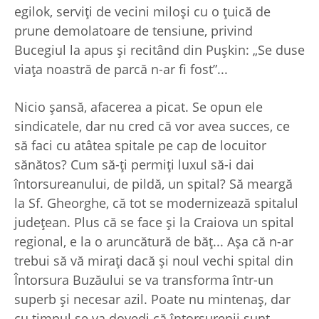
egilok, serviţi de vecini miloşi cu o ţuică de
prune demolatoare de tensiune, privind
Bucegiul la apus şi recitând din Puşkin: „Se duse
viaţa noastră de parcă n-ar fi fost”...
Nicio şansă, afacerea a picat. Se opun ele
sindicatele, dar nu cred că vor avea succes, ce
să faci cu atâtea spitale pe cap de locuitor
sănătos? Cum să-ţi permiţi luxul să-i dai
întorsureanului, de pildă, un spital? Să meargă
la Sf. Gheorghe, că tot se modernizează spitalul
judeţean. Plus că se face şi la Craiova un spital
regional, e la o aruncătură de băţ... Aşa că n-ar
trebui să vă miraţi dacă şi noul vechi spital din
Întorsura Buzăului se va transforma într-un
superb şi necesar azil. Poate nu mintenaş, dar
cu timpul se va dovedi că întorsurenii sunt