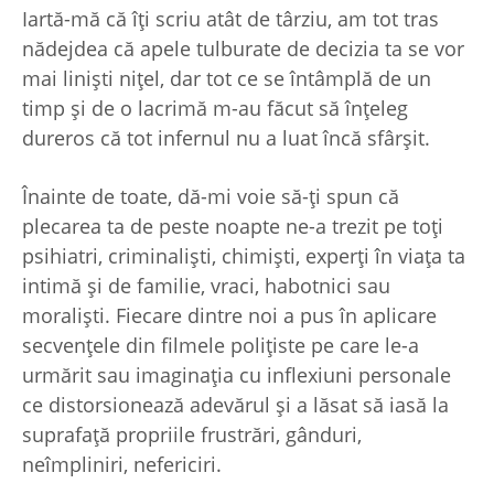
Iartă-mă că îți scriu atât de târziu, am tot tras
nădejdea că apele tulburate de decizia ta se vor
mai liniști nițel, dar tot ce se întâmplă de un
timp și de o lacrimă m-au făcut să înțeleg
dureros că tot infernul nu a luat încă sfârșit.
Înainte de toate, dă-mi voie să-ți spun că
plecarea ta de peste noapte ne-a trezit pe toți
psihiatri, criminaliști, chimiști, experți în viața ta
intimă și de familie, vraci, habotnici sau
moraliști. Fiecare dintre noi a pus în aplicare
secvențele din filmele polițiste pe care le-a
urmărit sau imaginația cu inflexiuni personale
ce distorsionează adevărul și a lăsat să iasă la
suprafață propriile frustrări, gânduri,
neîmpliniri, nefericiri.