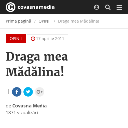
covasnamedia
Navi
Prima pagină
OPINII
Draga mea Mădălina!
OPINII
17 aprilie 2011
Draga mea
Mădălina!
|
de
Covasna Media
1871 vizualizări
|