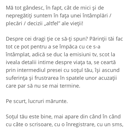
Mă tot gândesc, în fapt, cât de mici și de
nepregătiți suntem în fața unei întâmplări /
plecări / decizii „altfel” ale vieții!
Despre cei dragi ție ce să-ți spun? Părinții tăi fac
tot ce pot pentru a se împăca cu ce s-a
întâmplat, adică se duc la emisiuni tv, scot la
iveala detalii intime despre viața ta, se ceartă
prin intermediul presei cu soțul tău, își ascund
suferința și frustrarea în spatele unor acuzații
care par să nu se mai termine.
Pe scurt, lucruri mărunte.
Soțul tău este bine, mai apare din când în când
cu câte o scrisoare, cu o înregistrare, cu un sms,