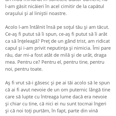
l-am găsit nicăieri în acel cimitir de la capătul
orașului și al liniștii noastre.
Acolo l-am întâlnit însă pe soțul tău și am tăcut.
Ce-aș fi putut să îi spun, ce-aș fi putut să îi arăt
ca să înțeleagă? Preț de un gând trist, am ridicat
capul și i-am privit neputința și nimicia. Îmi pare
rău, dar mi-a fost atât de milă și de urât, draga
mea. Pentru ce? Pentru el, pentru tine, pentru
noi, pentru toate.
Aș fi vrut să-i găsesc și pe ai tăi acolo să le spun
că ai fi avut nevoie de un om puternic lângă tine
care să lupte cu întreaga lume dacă era nevoie
și chiar cu tine, că nici ei nu sunt tocmai îngeri
și că noi toți purtăm, în fapt, parte din vină