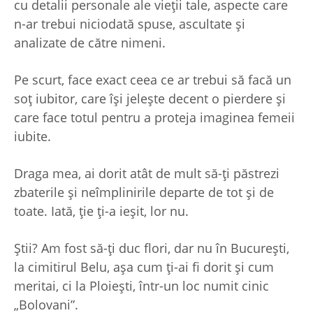
cu detalii personale ale vieții tale, aspecte care
n-ar trebui niciodată spuse, ascultate și
analizate de către nimeni.
Pe scurt, face exact ceea ce ar trebui să facă un
soț iubitor, care își jelește decent o pierdere și
care face totul pentru a proteja imaginea femeii
iubite.
Draga mea, ai dorit atât de mult să-ți păstrezi
zbaterile și neîmplinirile departe de tot și de
toate. Iată, ție ți-a ieșit, lor nu.
Știi? Am fost să-ți duc flori, dar nu în București,
la cimitirul Belu, așa cum ți-ai fi dorit și cum
meritai, ci la Ploiești, într-un loc numit cinic
„Bolovani”.