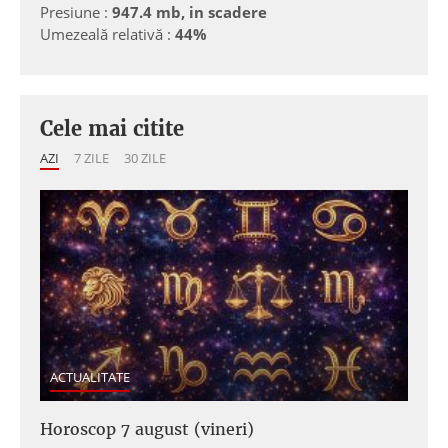
Presiune :
947.4 mb, in scadere
Umezeală relativă :
44%
Cele mai citite
AZI
7 ZILE
30 ZILE
ACTUALITATE
Horoscop 7 august (vineri)