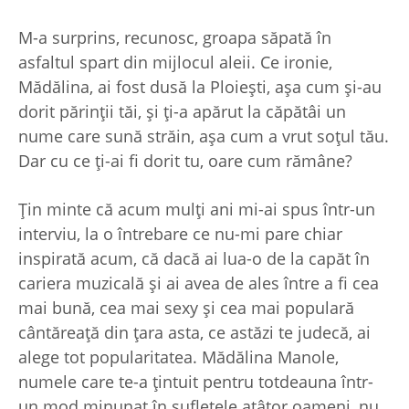
M-a surprins, recunosc, groapa săpată în
asfaltul spart din mijlocul aleii. Ce ironie,
Mădălina, ai fost dusă la Ploiești, așa cum și-au
dorit părinții tăi, și ți-a apărut la căpătâi un
nume care sună străin, așa cum a vrut soțul tău.
Dar cu ce ți-ai fi dorit tu, oare cum rămâne?
Țin minte că acum mulți ani mi-ai spus într-un
interviu, la o întrebare ce nu-mi pare chiar
inspirată acum, că dacă ai lua-o de la capăt în
cariera muzicală și ai avea de ales între a fi cea
mai bună, cea mai sexy și cea mai populară
cântăreață din țara asta, ce astăzi te judecă, ai
alege tot popularitatea. Mădălina Manole,
numele care te-a țintuit pentru totdeauna într-
un mod minunat în sufletele atâtor oameni, nu