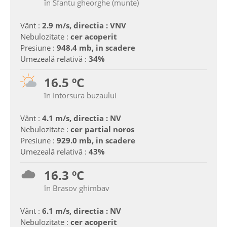
în Sfantu gheorghe (munte)
Vânt :
2.9 m/s, directia : VNV
Nebulozitate :
cer acoperit
Presiune :
948.4 mb, in scadere
Umezeală relativă :
34%
16.5 ºC
în Intorsura buzaului
Vânt :
4.1 m/s, directia : NV
Nebulozitate :
cer partial noros
Presiune :
929.0 mb, in scadere
Umezeală relativă :
43%
16.3 ºC
în Brasov ghimbav
Vânt :
6.1 m/s, directia : NV
Nebulozitate :
cer acoperit