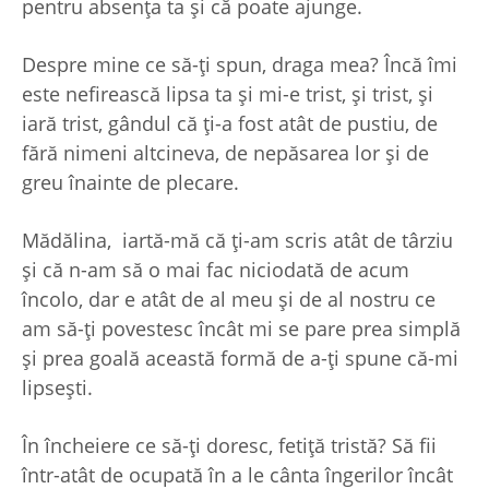
pentru absența ta și că poate ajunge.
Despre mine ce să-ți spun, draga mea? Încă îmi
este nefirească lipsa ta și mi-e trist, și trist, și
iară trist, gândul că ți-a fost atât de pustiu, de
fără nimeni altcineva, de nepăsarea lor și de
greu înainte de plecare.
Mădălina, iartă-mă că ți-am scris atât de târziu
și că n-am să o mai fac niciodată de acum
încolo, dar e atât de al meu și de al nostru ce
am să-ți povestesc încât mi se pare prea simplă
și prea goală această formă de a-ți spune că-mi
lipsești.
În încheiere ce să-ți doresc, fetiță tristă? Să fii
într-atât de ocupată în a le cânta îngerilor încât