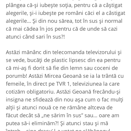
plângea că-şi iubeşte soţia, pentru că a câştigat
alegerile, şi-i iubeşte pe români căci el a câstigat
alegerile… Şi din nou sărea, tot în sus şi normal
că mai cădea în jos pentru că de unde să cazi
atunci când sari în sus?!
Astăzi mănânc din telecomanda televizorului şi
se vede, bucăţi de plastic lipsesc din ea pentru
că mi-aş fi dorit să fie din lemn sau coceni de
porumb! Astăzi Mircea Geoană se ia la trântă cu
femeile, în direct pe TVR 1, televiziunea la care
cotizăm obligatoriu. Astăzi Geoană frecându-şi
insigna ne sfidează din nou aşa cum o fac mulţi
alţii şi atunci nouă ce ne rămâne altceva de
făcut decât să „ne sărim în sus” sau… oare am
putea să-i eliminăm?! Şi atunci stau şi mă
întreb… cine dracu’ l-a votat pe slăbănogul