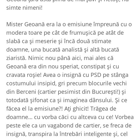
simte nimeni!
Mister Geoană era la o emisiune împreună cu o
modera toare pe cât de frumuşică pe atât de
slabă ca şi meserie şi încă două stimate
doamne, una bucată analistă şi altă bucată
ziaristă. Nimic nou până aici, mai ales că
Geoană era din nou speriat, constipat şi cu
cravata roşie! Avea o insignă cu PSD pe stânga
costumului insipid, gri precum blocurile vechi
din Berceni (cartier pesimist din Bucureşti!) şi
totodată şifonat ca şi imaginea dânsului. Şi ce
făcea el la emisiune?! Aţi ghicit! Trăgea de
doamne… cu vorba căci cu altceva cu ce! Vorbea
peste ele ca un vagabond de cartier, se freca de
insignă, transpira la întrebări inteligente şi, cel