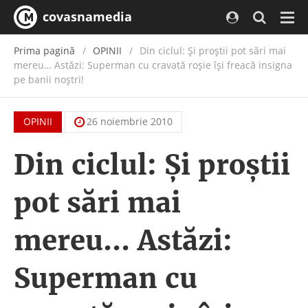
covasnamedia
Navi
Prima pagină
OPINII
Din ciclul: Şi proştii pot sări mai
mereu… Astăzi: Superman cu cravată roşie îşi freacă insigna
pe banii noştri!
OPINII
26 noiembrie 2010
Din ciclul: Şi proştii
pot sări mai
mereu… Astăzi:
Superman cu