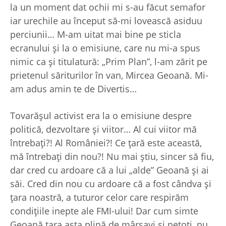
la un moment dat ochii mi s-au făcut semafor
iar urechile au început să-mi lovească asiduu
perciunii… M-am uitat mai bine pe sticla
ecranului şi la o emisiune, care nu mi-a spus
nimic ca şi titulatură: „Prim Plan”, l-am zărit pe
prietenul săriturilor în van, Mircea Geoană. Mi-
am adus amin te de Divertis…
Tovarăşul activist era la o emisiune despre
politică, dezvoltare şi viitor… Al cui viitor mă
întrebaţi?! Al României?! Ce ţară este această,
mă întrebaţi din nou?! Nu mai ştiu, sincer să fiu,
dar cred cu ardoare că a lui „alde” Geoană şi ai
săi. Cred din nou cu ardoare că a fost cândva şi
ţara noastră, a tuturor celor care respirăm
condiţiile inepte ale FMI-ului! Dar cum simte
Geoană ţara asta plină de mârşavi şi netoţi, nu