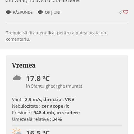
am votat, nu avea o fata de betiv.
RĂSPUNDE
OPȚIUNI
0
Trebuie să fii
autentificat
pentru a putea
posta un
comentariu
.
Vremea
17.8 ºC
în Sfantu gheorghe (munte)
Vânt :
2.9 m/s, directia : VNV
Nebulozitate :
cer acoperit
Presiune :
948.4 mb, in scadere
Umezeală relativă :
34%
16.5 ºC