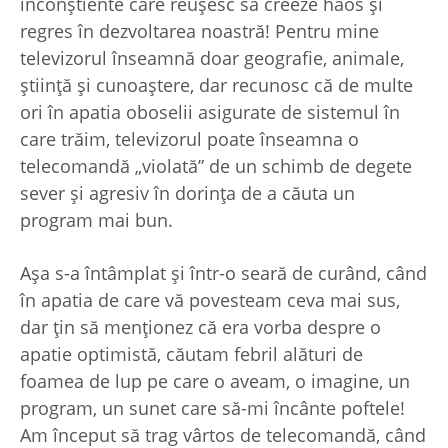
inconştiente care reuşesc să creeze haos şi
regres în dezvoltarea noastră! Pentru mine
televizorul înseamnă doar geografie, animale,
ştiinţă şi cunoaştere, dar recunosc că de multe
ori în apatia oboselii asigurate de sistemul în
care trăim, televizorul poate înseamna o
telecomandă „violată” de un schimb de degete
sever şi agresiv în dorinţa de a căuta un
program mai bun.
Aşa s-a întâmplat şi într-o seară de curând, când
în apatia de care vă povesteam ceva mai sus,
dar ţin să menţionez că era vorba despre o
apatie optimistă, căutam febril alături de
foamea de lup pe care o aveam, o imagine, un
program, un sunet care să-mi încânte poftele!
Am început să trag vârtos de telecomandă, când