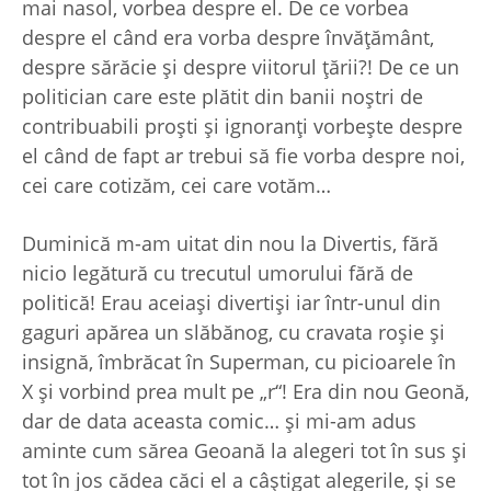
mai nasol, vorbea despre el. De ce vorbea
despre el când era vorba despre învăţământ,
despre sărăcie şi despre viitorul ţării?! De ce un
politician care este plătit din banii noştri de
contribuabili proşti şi ignoranţi vorbeşte despre
el când de fapt ar trebui să fie vorba despre noi,
cei care cotizăm, cei care votăm…
Duminică m-am uitat din nou la Divertis, fără
nicio legătură cu trecutul umorului fără de
politică! Erau aceiaşi divertişi iar într-unul din
gaguri apărea un slăbănog, cu cravata roşie şi
insignă, îmbrăcat în Superman, cu picioarele în
X şi vorbind prea mult pe „r“! Era din nou Geonă,
dar de data aceasta comic… şi mi-am adus
aminte cum sărea Geoană la alegeri tot în sus şi
tot în jos cădea căci el a câştigat alegerile, şi se