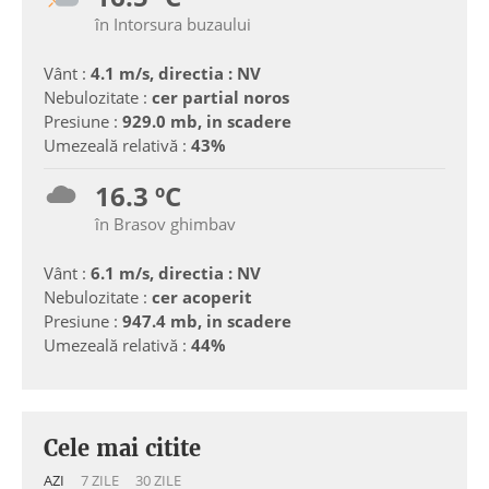
în Intorsura buzaului
Vânt :
4.1 m/s, directia : NV
Nebulozitate :
cer partial noros
Presiune :
929.0 mb, in scadere
Umezeală relativă :
43%
16.3 ºC
în Brasov ghimbav
Vânt :
6.1 m/s, directia : NV
Nebulozitate :
cer acoperit
Presiune :
947.4 mb, in scadere
Umezeală relativă :
44%
Cele mai citite
AZI
7 ZILE
30 ZILE