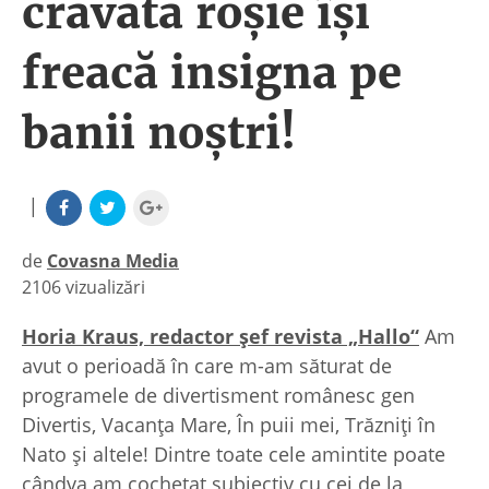
cravată roşie îşi
freacă insigna pe
banii noştri!
|
de
Covasna Media
2106 vizualizări
|
Horia Kraus, redactor şef revista „Hallo“
Am
avut o perioadă în care m-am săturat de
programele de divertisment românesc gen
Divertis, Vacanţa Mare, În puii mei, Trăzniţi în
Nato şi altele! Dintre toate cele amintite poate
cândva am cochetat subiectiv cu cei de la