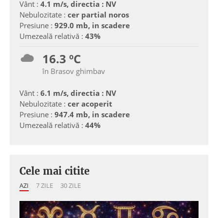
Vânt :
4.1 m/s, directia : NV
Nebulozitate :
cer partial noros
Presiune :
929.0 mb, in scadere
Umezeală relativă :
43%
16.3 ºC
în Brasov ghimbav
Vânt :
6.1 m/s, directia : NV
Nebulozitate :
cer acoperit
Presiune :
947.4 mb, in scadere
Umezeală relativă :
44%
Cele mai citite
AZI
7 ZILE
30 ZILE