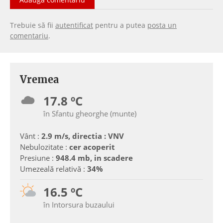
Trebuie să fii
autentificat
pentru a putea
posta un
comentariu
.
Vremea
17.8 ºC
în Sfantu gheorghe (munte)
Vânt :
2.9 m/s, directia : VNV
Nebulozitate :
cer acoperit
Presiune :
948.4 mb, in scadere
Umezeală relativă :
34%
16.5 ºC
în Intorsura buzaului