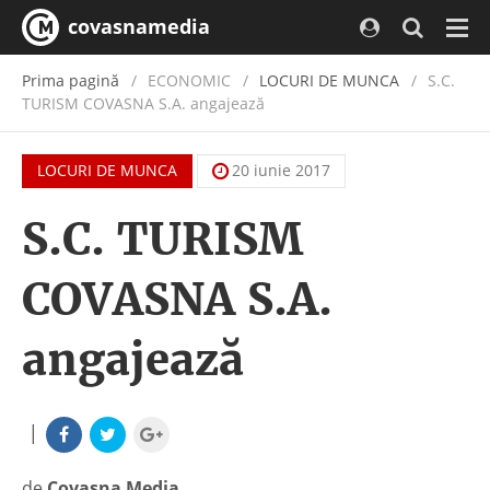
covasnamedia
Navi
Prima pagină
ECONOMIC
/
LOCURI DE MUNCA
S.C.
TURISM COVASNA S.A. angajează
LOCURI DE MUNCA
20 iunie 2017
S.C. TURISM
COVASNA S.A.
angajează
|
de
Covasna Media