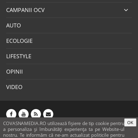
CAMPANII OCV
AUTO
ECOLOGIE
LIFESTYLE
OPINII
VIDEO
OK
COVASNAMEDIA.RO utilizează fişiere de tip cookie pentru
Abonamente
Publicitate
Mica publicitate
a personaliza și îmbunătăți experiența ta pe Website-ul
Contact
Sondaje
POLITICA COOKIE-URI & GDPR
nostru. Te informăm că ne-am actualizat politicile pentru