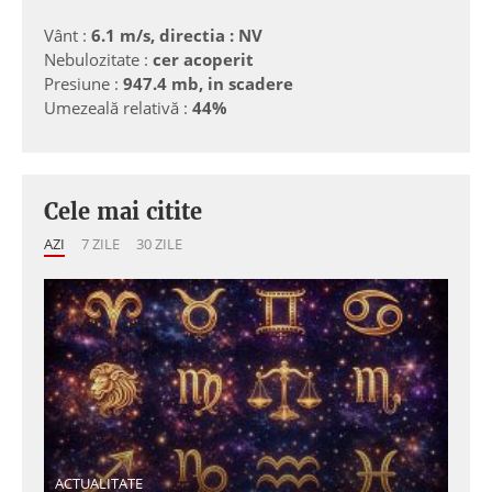
Vânt :
6.1 m/s, directia : NV
Nebulozitate :
cer acoperit
Presiune :
947.4 mb, in scadere
Umezeală relativă :
44%
Cele mai citite
AZI
7 ZILE
30 ZILE
ACTUALITATE