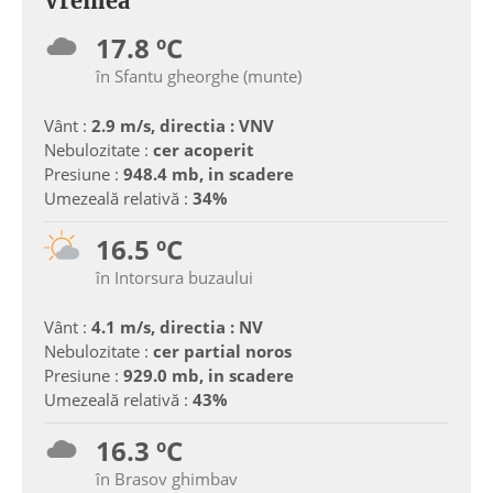
Vremea
17.8 ºC
în Sfantu gheorghe (munte)
Vânt :
2.9 m/s, directia : VNV
Nebulozitate :
cer acoperit
Presiune :
948.4 mb, in scadere
Umezeală relativă :
34%
16.5 ºC
în Intorsura buzaului
Vânt :
4.1 m/s, directia : NV
Nebulozitate :
cer partial noros
Presiune :
929.0 mb, in scadere
Umezeală relativă :
43%
16.3 ºC
în Brasov ghimbav