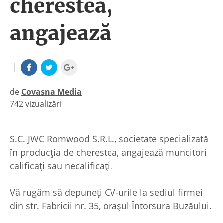
cherestea,
angajează
|
de
Covasna Media
742 vizualizări
|
S.C. JWC Romwood S.R.L., societate specializată
în producția de cherestea, angajează muncitori
calificaţi sau necalificaţi.
Vă rugăm să depuneți CV-urile la sediul firmei
din str. Fabricii nr. 35, orașul Întorsura Buzăului.