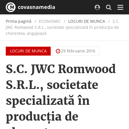
covasnamedia
Navi
Prima pagină
ECONOMIC
/
LOCURI DE MUNCA
S.C.
JWC Romwood S.R.L., societate specializată în producția de
cherestea, angajează
LOCURI DE MUNCA
29 februarie 2016
S.C. JWC Romwood
S.R.L., societate
specializată în
producția de