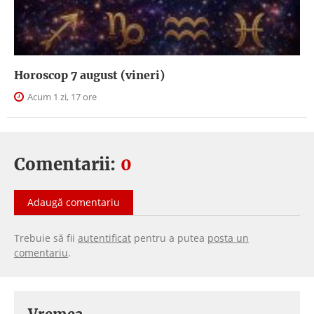
Horoscop 7 august (vineri)
Acum 1 zi, 17 ore
Comentarii:
0
Adaugă comentariu
Trebuie să fii
autentificat
pentru a putea
posta un
comentariu
.