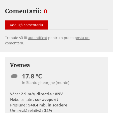
Comentarii:
0
Adaugă comentariu
Trebuie să fii
autentificat
pentru a putea
posta un
comentariu
.
Vremea
17.8 ºC
în Sfantu gheorghe (munte)
Vânt :
2.9 m/s, directia : VNV
Nebulozitate :
cer acoperit
Presiune :
948.4 mb, in scadere
Umezeală relativă :
34%