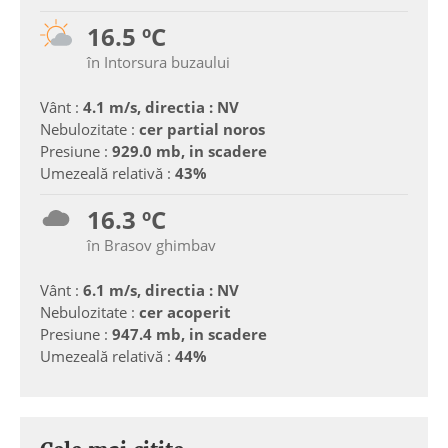
16.5 ºC
în Intorsura buzaului
Vânt :
4.1 m/s, directia : NV
Nebulozitate :
cer partial noros
Presiune :
929.0 mb, in scadere
Umezeală relativă :
43%
16.3 ºC
în Brasov ghimbav
Vânt :
6.1 m/s, directia : NV
Nebulozitate :
cer acoperit
Presiune :
947.4 mb, in scadere
Umezeală relativă :
44%