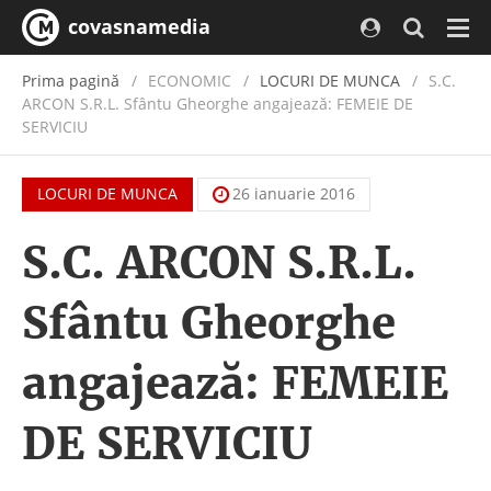
covasnamedia
Navi
Prima pagină
ECONOMIC
/
LOCURI DE MUNCA
S.C.
ARCON S.R.L. Sfântu Gheorghe angajează: FEMEIE DE
SERVICIU
LOCURI DE MUNCA
26 ianuarie 2016
S.C. ARCON S.R.L.
Sfântu Gheorghe
angajează: FEMEIE
DE SERVICIU