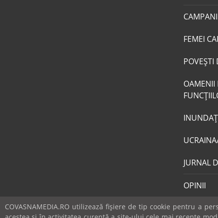
CAMPANI
FEMEI CA
POVEŞTI 
OAMENII 
FUNCŢII
INUNDAŢI
UCRAINA
JURNAL 
OPINII
COVASNAMEDIA.RO utilizează fişiere de tip cookie pentru a perso
acestea si în activitatea curentă a site-ului cele mai recente mo