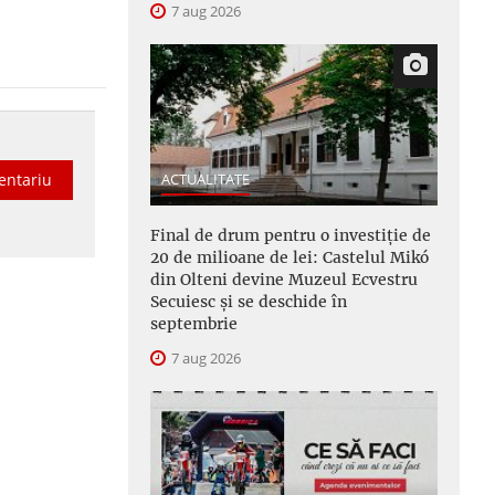
7 aug 2026
ACTUALITATE
entariu
Final de drum pentru o investiție de
20 de milioane de lei: Castelul Mikó
din Olteni devine Muzeul Ecvestru
Secuiesc și se deschide în
septembrie
7 aug 2026