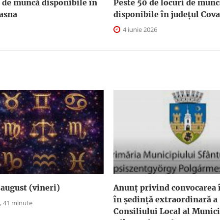
i de muncă disponibile în
Peste 50 de locuri de munc
vasna
disponibile în județul Cov
4 iunie 2026
august (vineri)
Anunţ privind convocarea î
în şedinţă extraordinară a
, 41 minute
Consiliului Local al Munici