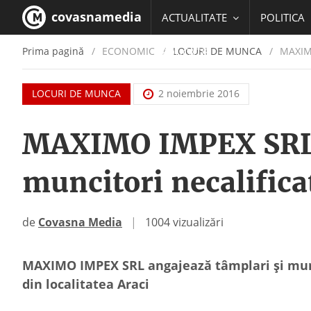
covasnamedia
ACTUALITATE
POLITICA
Prima pagină
ECONOMIC
/
LOCURI DE MUNCA
MAXIMO
EDUCATIE
LOCURI DE MUNCA
2 noiembrie 2016
MAXIMO IMPEX SRL a
muncitori necalifica
de
Covasna Media
|
1004 vizualizări
MAXIMO IMPEX SRL angajează tâmplari și munci
din localitatea Araci