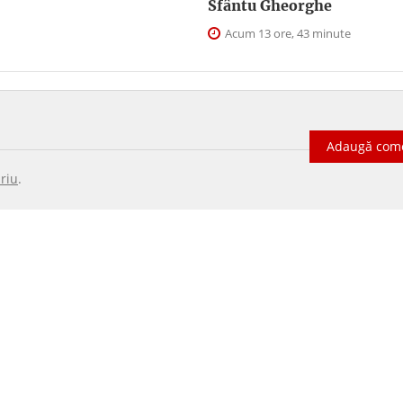
Sfântu Gheorghe
Acum 13 ore, 43 minute
Adaugă com
riu
.