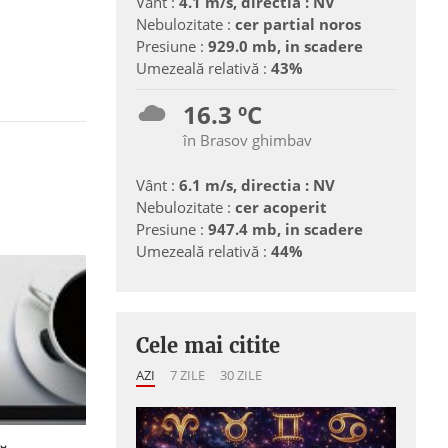
Vânt :
4.1 m/s, directia : NV
Nebulozitate :
cer partial noros
Presiune :
929.0 mb, in scadere
Umezeală relativă :
43%
16.3 ºC
în Brasov ghimbav
Vânt :
6.1 m/s, directia : NV
Nebulozitate :
cer acoperit
Presiune :
947.4 mb, in scadere
Umezeală relativă :
44%
Cele mai citite
AZI
7 ZILE
30 ZILE