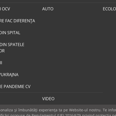
I OCV
AUTO
ECOLO
RE FAC DIFERENȚA
DIN SPITAL
DIN SPATELE
LOR
I
/UKRAJNA
DE PANDEMIE CV
VIDEO
naliza și îmbunătăți experiența ta pe Website-ul nostru. Te infor
dificări propuse de Regulamentul (UE) 2016/679 privind protecția pe