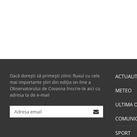
Dacă dorești să primești zilnic fluxul cu cele
ACTUALI
mai importante știri din ediția on-line a
Observatorului de Covasna înscrie-te aici cu
METEO
adresa ta de e-mail
ULTIMA 
COMUNI
SPORT