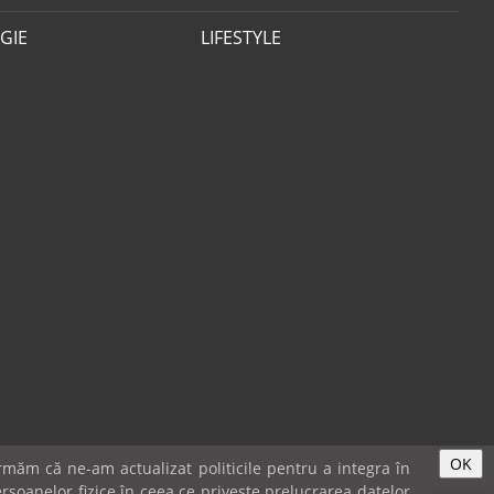
GIE
LIFESTYLE
OK
măm că ne-am actualizat politicile pentru a integra în
rsoanelor fizice în ceea ce privește prelucrarea datelor