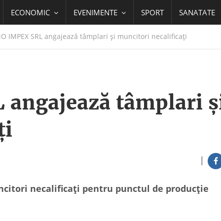
ECONOMIC
EVENIMENTE
SPORT
SANATATE
 IMPEX SRL angajează tâmplari și muncitori necalificați
ngajează tâmplari ș
ți
|
tori necalificați pentru punctul de producție