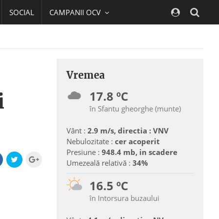
SOCIAL
CAMPANII OCV
Navig
Vremea
17.8 ºC
i
în Sfantu gheorghe (munte)
Vânt :
2.9 m/s, directia : VNV
Nebulozitate :
cer acoperit
Presiune :
948.4 mb, in scadere
Umezeală relativă :
34%
16.5 ºC
în Intorsura buzaului