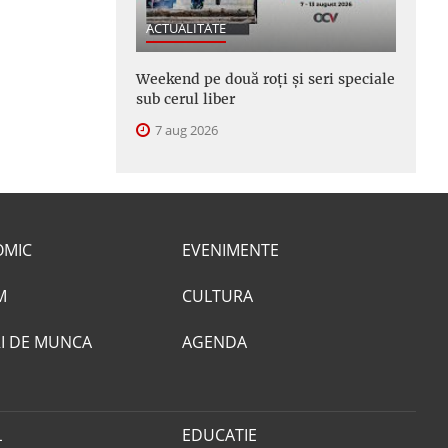
ACTUALITATE
Weekend pe două roți și seri speciale
sub cerul liber
7 aug 2026
OMIC
EVENIMENTE
M
CULTURA
I DE MUNCA
AGENDA
L
EDUCATIE