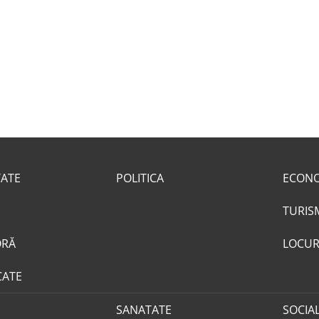
TATE
POLITICA
ECON
TURIS
ORĂ
LOCUR
CATE
SANATATE
SOCIA