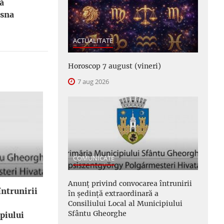
ă
asna
ACTUALITATE
Horoscop 7 august (vineri)
7 aug 2026
COMUNICATE
Anunţ privind convocarea întrunirii
ntrunirii
în şedinţă extraordinară a
Consiliului Local al Municipiului
Sfântu Gheorghe
piului