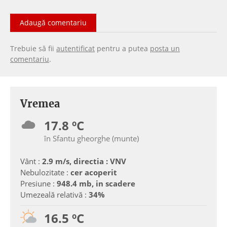
Adaugă comentariu
Trebuie să fii
autentificat
pentru a putea
posta un
comentariu
.
Vremea
17.8 ºC
în Sfantu gheorghe (munte)
Vânt :
2.9 m/s, directia : VNV
Nebulozitate :
cer acoperit
Presiune :
948.4 mb, in scadere
Umezeală relativă :
34%
16.5 ºC