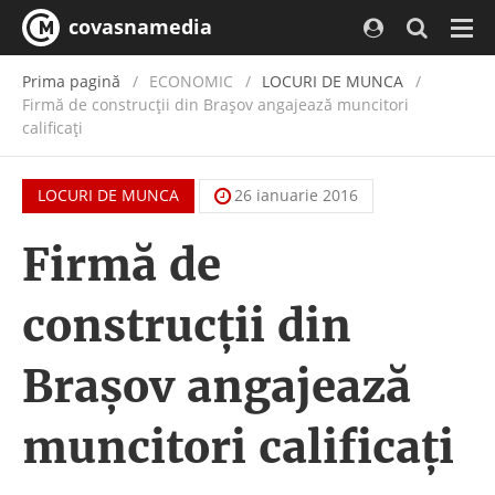
covasnamedia
Navi
Prima pagină
ECONOMIC
/
LOCURI DE MUNCA
Firmă de construcții din Brașov angajează muncitori
calificați
LOCURI DE MUNCA
26 ianuarie 2016
Firmă de
construcții din
Brașov angajează
muncitori calificați