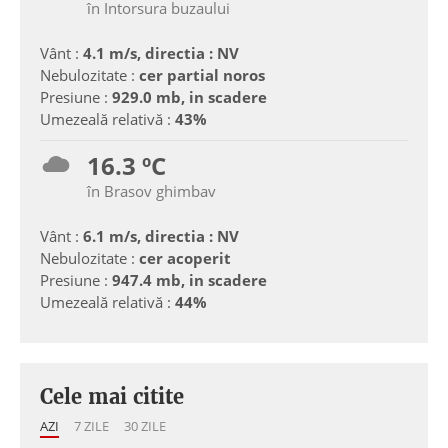
în Intorsura buzaului
Vânt :
4.1 m/s, directia : NV
Nebulozitate :
cer partial noros
Presiune :
929.0 mb, in scadere
Umezeală relativă :
43%
16.3 ºC
în Brasov ghimbav
Vânt :
6.1 m/s, directia : NV
Nebulozitate :
cer acoperit
Presiune :
947.4 mb, in scadere
Umezeală relativă :
44%
Cele mai citite
AZI
7 ZILE
30 ZILE