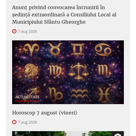
Anunţ privind convocarea întrunirii în
şedinţă extraordinară a Consiliului Local al
Municipiului Sfântu Gheorghe
7 aug 2026
ACTUALITATE
Horoscop 7 august (vineri)
7 aug 2026