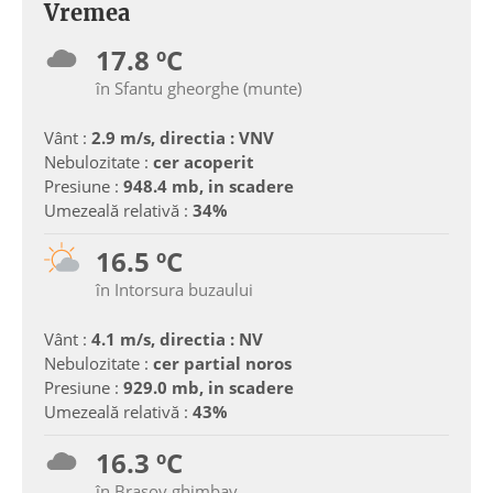
Vremea
17.8 ºC
în Sfantu gheorghe (munte)
Vânt :
2.9 m/s, directia : VNV
Nebulozitate :
cer acoperit
Presiune :
948.4 mb, in scadere
Umezeală relativă :
34%
16.5 ºC
în Intorsura buzaului
Vânt :
4.1 m/s, directia : NV
Nebulozitate :
cer partial noros
Presiune :
929.0 mb, in scadere
Umezeală relativă :
43%
16.3 ºC
în Brasov ghimbav