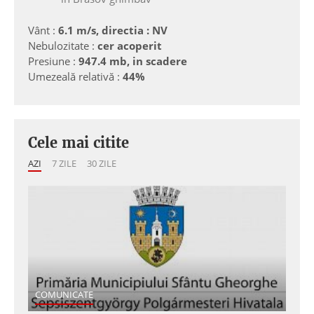
Vânt :
6.1 m/s, directia : NV
Nebulozitate :
cer acoperit
Presiune :
947.4 mb, in scadere
Umezeală relativă :
44%
Cele mai citite
AZI
7 ZILE
30 ZILE
COMUNICATE