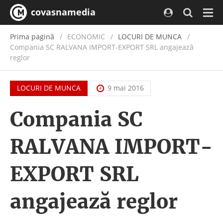
covasnamedia
Navi
Prima pagină
ECONOMIC
/
LOCURI DE MUNCA
Compania SC RALVANA IMPORT-EXPORT SRL angajează
reglor
LOCURI DE MUNCA
9 mai 2016
Compania SC
RALVANA IMPORT-
EXPORT SRL
angajează reglor