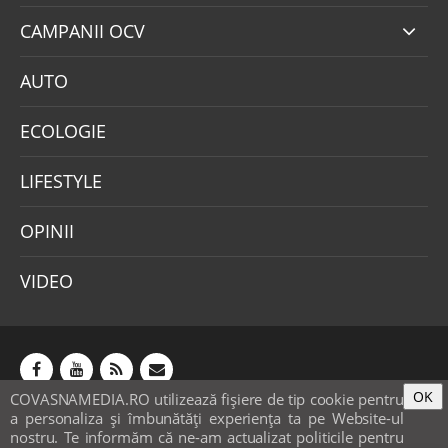
CAMPANII OCV
AUTO
ECOLOGIE
LIFESTYLE
OPINII
VIDEO
OK
COVASNAMEDIA.RO utilizează fişiere de tip cookie pentru
Abonamente
Publicitate
Mica publicitate
a personaliza și îmbunătăți experiența ta pe Website-ul
Contact
Sondaje
POLITICA COOKIE-URI & GDPR
nostru. Te informăm că ne-am actualizat politicile pentru