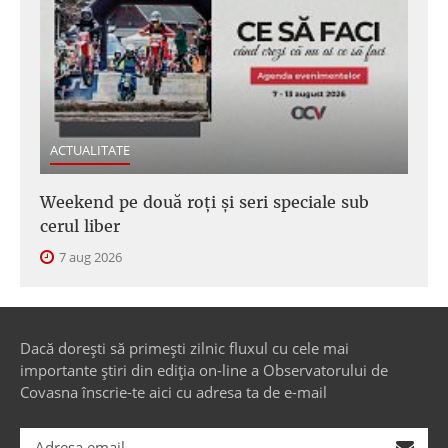
ACTUALITATE
Weekend pe două roți și seri speciale sub
cerul liber
7 aug 2026
Dacă dorești să primești zilnic fluxul cu cele mai
importante știri din ediția on-line a Observatorului de
Covasna înscrie-te aici cu adresa ta de e-mail