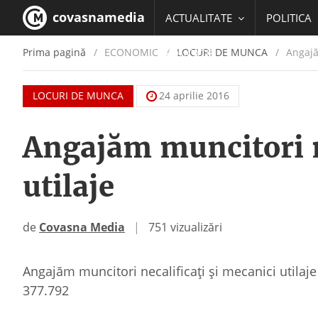
covasnamedia
ACTUALITATE
POLITICA
Prima pagină
ECONOMIC
/
LOCURI DE MUNCA
Angajăm
EDUCATIE
LOCURI DE MUNCA
24 aprilie 2016
Angajăm muncitori n
utilaje
de
Covasna Media
|
751 vizualizări
Angajăm muncitori necalificați și mecanici utilaj
377.792