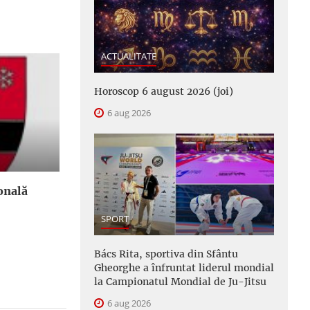
ACTUALITATE
Horoscop 6 august 2026 (joi)
6 aug 2026
onală
SPORT
Bács Rita, sportiva din Sfântu
Gheorghe a înfruntat liderul mondial
la Campionatul Mondial de Ju-Jitsu
6 aug 2026