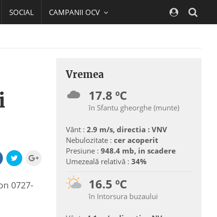
SOCIAL
CAMPANII OCV
Navig
Vremea
17.8 ºC
i
în Sfantu gheorghe (munte)
Vânt :
2.9 m/s, directia : VNV
Nebulozitate :
cer acoperit
Presiune :
948.4 mb, in scadere
Umezeală relativă :
34%
16.5 ºC
fon 0727-
în Intorsura buzaului