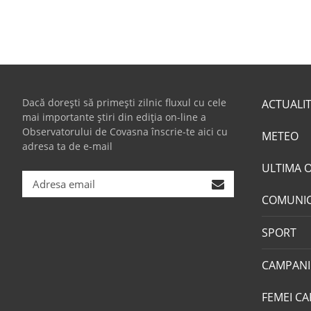
Dacă dorești să primești zilnic fluxul cu cele
ACTUALI
mai importante știri din ediția on-line a
Observatorului de Covasna înscrie-te aici cu
METEO
adresa ta de e-mail
ULTIMA 
COMUNI
SPORT
CAMPANI
FEMEI CA