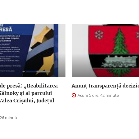
de presă: „Reabilitarea
Anunţ transparenţă decizi
Kálnoky și al parcului
Acum 5 ore, 42 minute
Valea Crișului, Județul
 26 minute