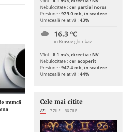
Vânt :
4.1 m/s, directia : NV
Nebulozitate :
cer partial noros
Presiune :
929.0 mb, in scadere
Umezeală relativă :
43%
16.3 ºC
în Brasov ghimbav
Vânt :
6.1 m/s, directia : NV
Nebulozitate :
cer acoperit
Presiune :
947.4 mb, in scadere
Umezeală relativă :
44%
Cele mai citite
 de muncă
asna
AZI
7 ZILE
30 ZILE