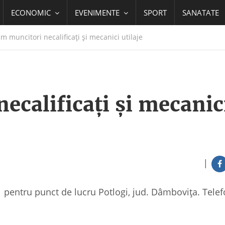
ECONOMIC
EVENIMENTE
SPORT
SANATATE
 muncitori necalificați și mecanici utilaje
ecalificați și mecanic
|
e pentru punct de lucru Potlogi, jud. Dâmbovița. Tele