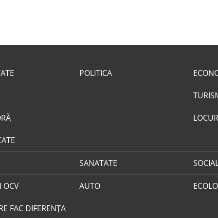
TATE
POLITICA
ECON
TURIS
ORĂ
LOCUR
CATE
SANATATE
SOCIA
I OCV
AUTO
ECOLO
RE FAC DIFERENȚA