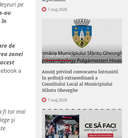
deșeuri pe
7 aug 2026
 s-au
 în
are de
rea zonei
COMUNICATE
 acest
acebook a
Anunţ privind convocarea întrunirii
în şedinţă extraordinară a
Consiliului Local al Municipiului
Sfântu Gheorghe
7 aug 2026
 fi tot mai
lege și
ște