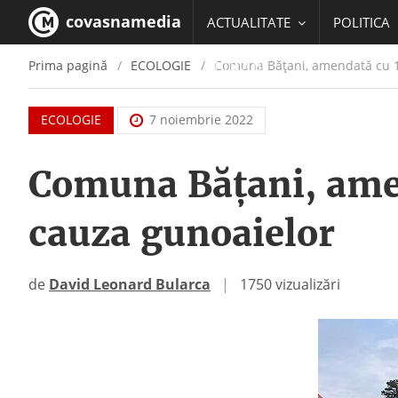
covasnamedia
ACTUALITATE
POLITICA
Prima pagină
ECOLOGIE
Comuna Bățani, amendată cu 15
EDUCATIE
ECOLOGIE
7 noiembrie 2022
Comuna Bățani, amen
cauza gunoaielor
de
David Leonard Bularca
|
1750 vizualizări