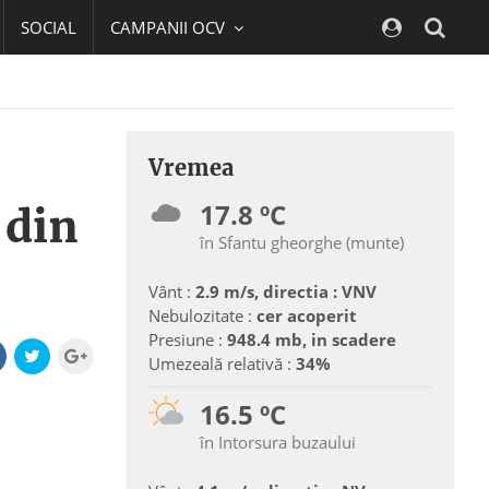
SOCIAL
CAMPANII OCV
Navig
Vremea
17.8 ºC
 din
în Sfantu gheorghe (munte)
Vânt :
2.9 m/s, directia : VNV
Nebulozitate :
cer acoperit
Presiune :
948.4 mb, in scadere
Umezeală relativă :
34%
16.5 ºC
în Intorsura buzaului