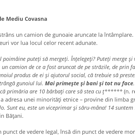
 de Mediu Covasna
 strâns un camion de gunoaie aruncate la întâmplare.
eșeuri vor lua locul celor recent adunate.
poimâine puteți să mergeți. Înțelegeți? Puteți merge și va
un camion de ce a fost aruncat de pe străzile, de prin fa
unoiul produs de ei și ajutorul social, că trebuie să pres
strângă gunoiul lui.
Mai primește și bani și tot nu face
că primăria are 10 bărbați care să stea cu ț******
(n. r
 la adresa unei minorități etnice – provine din limba g
o. Sunt eu, este un viceprimar și săru-mâna! 14 suntem î
din Bățani.
n punct de vedere legal, însă din punct de vedere mor