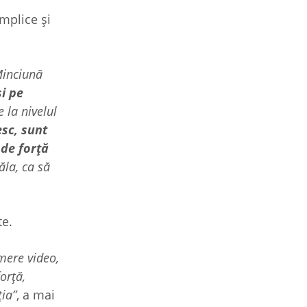
mplice și
Minciună
și pe
 la nivelul
esc, sunt
 de forță
ăla, ca să
te.
mere video,
orță,
ția”
, a mai