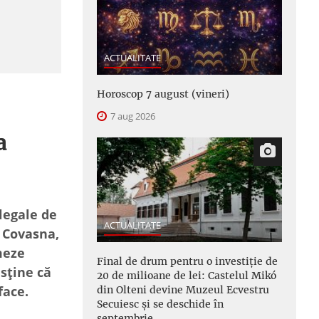
ACTUALITATE
Horoscop 7 august (vineri)
7 aug 2026
a
legale de
ACTUALITATE
 Covasna,
meze
Final de drum pentru o investiție de
sține că
20 de milioane de lei: Castelul Mikó
face.
din Olteni devine Muzeul Ecvestru
Secuiesc și se deschide în
septembrie