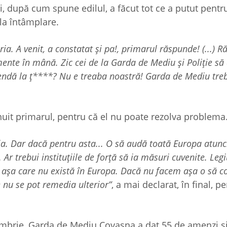
i, după cum spune edilul, a făcut tot ce a putut pentru
la întâmplare.
ia. A venit, a constatat și pa!, primarul răspunde! (...) 
umente în mână. Zic cei de la Garda de Mediu și Poliție 
endă la ț****? Nu e treaba noastră! Garda de Mediu treb
inuit primarul, pentru că el nu poate rezolva problema
. Dar dacă pentru asta... O să audă toată Europa atunc
. Ar trebui instituțiile de forță să ia măsuri cuvenite. Legi
em așa care nu există în Europa. Dacă nu facem așa o să 
 nu se pot remedia ulterior”
, a mai declarat, în final, p
ctombrie, Garda de Mediu Covasna a dat 55 de amenzi ș