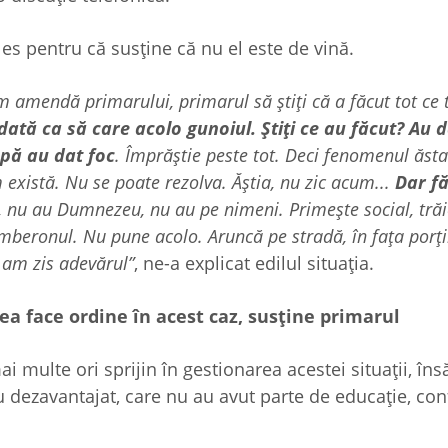
ales pentru că susține că nu el este de vină.
 amendă primarului, primarul să știți că a făcut tot ce 
tă ca să care acolo gunoiul. Știți ce au făcut? Au d
upă au dat foc
. Împrăștie peste tot. Deci fenomenul ăsta
există. Nu se poate rezolva. Ăștia, nu zic acum...
Dar f
 nu au Dumnezeu, nu au pe nimeni. Primește social, trăi
mberonul. Nu pune acolo. Aruncă pe stradă, în fața porții
u am zis adevărul”
, ne-a explicat edilul situația.
tea face ordine în acest caz, susține primarul
 multe ori sprijin în gestionarea acestei situații, îns
u dezavantajat, care nu au avut parte de educație, co