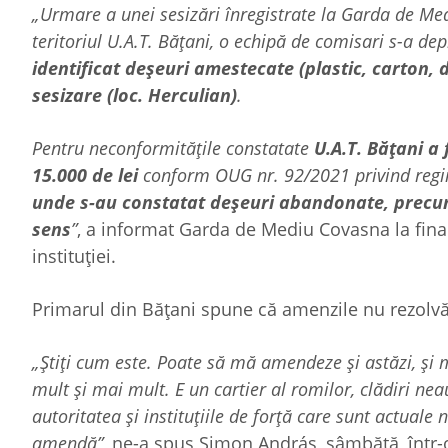
„Urmare a unei sesizări înregistrate la Garda de Med
teritoriul U.A.T. Bățani, o echipă de comisari s-a dep
identificat deșeuri amestecate (plastic, carton, d
sesizare (loc. Herculian)
.
Pentru neconformitățile constatate
U.A.T. Bățani a
15.000 de lei
conform OUG nr. 92/2021 privind regi
unde s-au constatat deșeuri abandonate, precum ș
sens
”
, a informat Garda de Mediu Covasna la fina
instituției.
Primarul din Bățani spune că amenzile nu rezolvă
„Știți cum este. Poate să mă amendeze și astăzi, și 
mult și mai mult. E un cartier al romilor, clădiri neau
autoritatea și instituțiile de forță care sunt actua
amendă”
, ne-a spus Simon András, sâmbătă, într-o