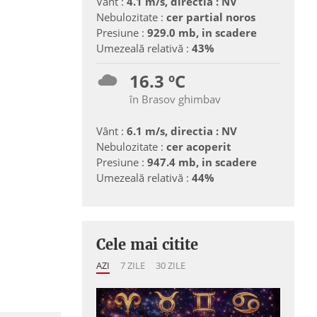
Vânt :
4.1 m/s, directia : NV
Nebulozitate :
cer partial noros
Presiune :
929.0 mb, in scadere
Umezeală relativă :
43%
16.3 ºC
în Brasov ghimbav
Vânt :
6.1 m/s, directia : NV
Nebulozitate :
cer acoperit
Presiune :
947.4 mb, in scadere
Umezeală relativă :
44%
Cele mai citite
AZI
7 ZILE
30 ZILE