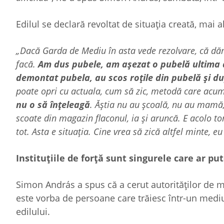
Edilul se declară revoltat de situația creată, mai 
„Dacă Garda de Mediu în asta vede rezolvare, că dăm
facă.
Am dus pubele, am așezat o pubelă ultima da
demontat pubela, au scos roțile din pubelă și d
poate opri cu actuala, cum să zic, metodă care acum 
nu o să înțeleagă
. Ăștia nu au școală, nu au mamă,
scoate din magazin flaconul, ia și aruncă. E acolo to
tot. Asta e situația. Cine vrea să zică altfel minte, e
Instituțiile de forță sunt singurele care ar pu
Simon András a spus că a cerut autorităților de mai
este vorba de persoane care trăiesc într-un medi
edilului.