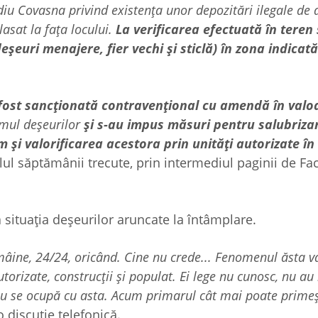
iu Covasna privind existența unor depozitări ilegale de 
lasat la fața locului.
La verificarea efectuată în teren
eșeuri menajere, fier vechi și sticlă) în zona indicată
 fost sancționată contravențional cu amendă în valo
mul deșeurilor
și s-au impus măsuri pentru salubriza
i valorificarea acestora prin unități autorizate în
lul săptămânii trecute, prin intermediul paginii de F
 situația deșeurilor aruncate la întâmplare.
mâine, 24/24, oricând. Cine nu crede... Fenomenul ăsta va
torizate, construcții și populat. Ei lege nu cunosc, nu au 
le nu se ocupă cu asta. Acum primarul cât mai poate prime
 discuție telefonică.