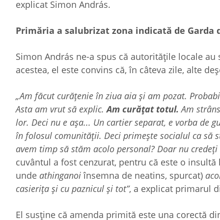
explicat Simon András.
Primăria a salubrizat zona indicată de Garda
Simon András ne-a spus că autoritățile locale au
acestea, el este convins că, în câteva zile, alte d
„Am făcut curățenie în ziua aia și am pozat. Probabil 
Asta am vrut să explic.
Am curățat totul.
Am strâns 
lor. Deci nu e așa... Un cartier separat, e vorba de g
în folosul comunității. Deci primește socialul ca să 
avem timp să stăm acolo personal? Doar nu credeți 
cuvântul a fost cenzurat, pentru că este o insultă
unde
athinganoi
însemna de neatins, spurcat)
acol
casierița și cu paznicul și tot”
, a explicat primarul 
El susține că amenda primită este una corectă di