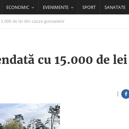
ECONOMIC
EVENIMENTE
SPORT
SANATATE
.000 de lei din cauza gunoaielor
dată cu 15.000 de lei
|