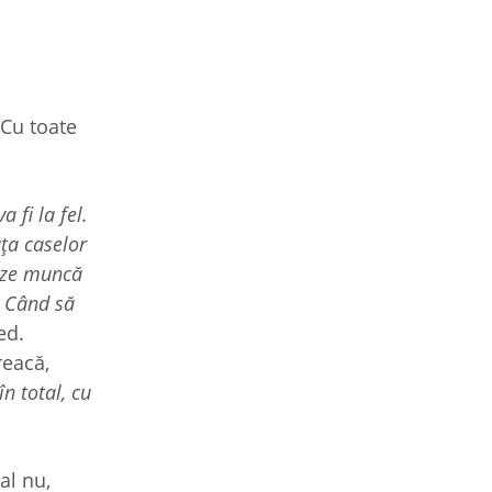
 Cu toate
 fi la fel.
ța caselor
teze muncă
. Când să
ed.
reacă,
n total, cu
al nu,