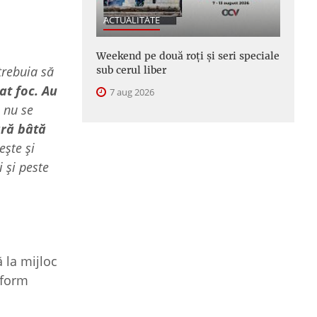
ACTUALITATE
Weekend pe două roți și seri speciale
trebuia să
sub cerul liber
at foc. Au
7 aug 2026
 nu se
ără bâtă
ește și
 și peste
ă la mijloc
nform