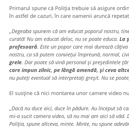
Primarul spune că Poliția trebuie să asigure ordin
în astfel de cazuri, în care oamenii aruncă repet
„Degeaba spunem că am educat poporul nostru, tiner
curată! Nu am educat deloc, nu se poate educa.
La 
profesoară
. Este un popor care mai durează câțiva 
nostru, ca să putem conviețui împreună, normal, civi
grele
. Dar poate să vină personal și președintele țăr
care impun zilnic, pe lângă amendă, și ceva altc
nu puteți eventual să interpretați greșit. Nu se poat
El susține că nici montarea unor camere video nu a
„Dacă nu duce aici, duce în pădure. Au început să c
mi-a sucit camera video, să nu mai am aici să văd. Dec
Poliția, spune altceva, minte. Minte, nu spune adevăr