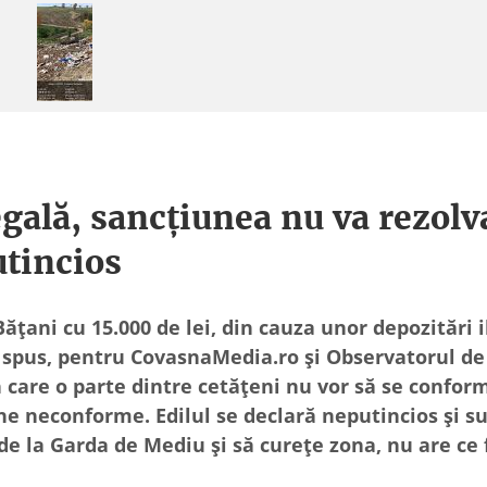
egală, sancțiunea nu va rezolv
utincios
ni cu 15.000 de lei, din cauza unor depozitări i
a spus, pentru CovasnaMedia.ro și Observatorul de
 care o parte dintre cetățeni nu vor să se confor
ne neconforme. Edilul se declară neputincios și su
e la Garda de Mediu și să curețe zona, nu are ce 