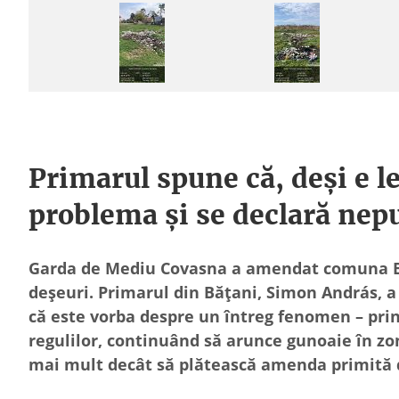
Primarul spune că, deși e l
problema și se declară nep
Garda de Mediu Covasna a amendat comuna Băța
deșeuri. Primarul din Bățani, Simon András, 
că este vorba despre un întreg fenomen – prin
regulilor, continuând să arunce gunoaie în zo
mai mult decât să plătească amenda primită d