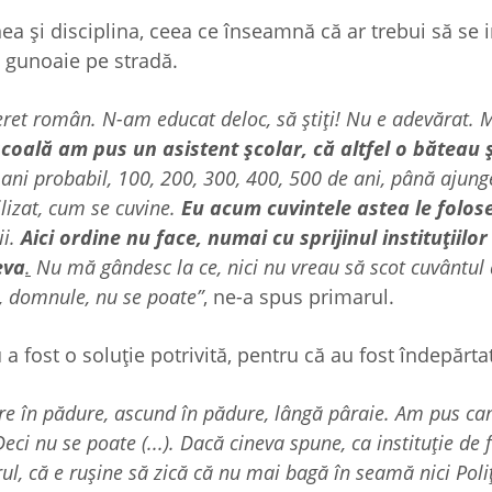
ea și disciplina, ceea ce înseamnă că ar trebui să se i
at gunoaie pe stradă.
et român. N-am educat deloc, să știți! Nu e adevărat. 
școală am pus un asistent școlar, că altfel o băteau 
ani probabil, 100, 200, 300, 400, 500 de ani, până ajunge
lizat, cum se cuvine.
Eu acum cuvintele astea le folos
ii.
Aici ordine nu face, numai cu sprijinul instituțiilor
eva
.
Nu mă gândesc la ce, nici nu vreau să scot cuvântul 
e, domnule, nu se poate”
, ne-a spus primarul.
 fost o soluție potrivită, pentru că au fost îndepărta
are în pădure, ascund în pădure, lângă pâraie. Am pus ca
i nu se poate (...). Dacă cineva spune, ca instituție de f
ul, că e rușine să zică că nu mai bagă în seamă nici Poli