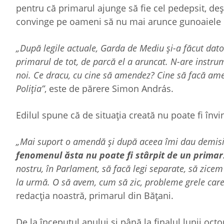
pentru că primarul ajunge să fie cel pedepsit, deș
convinge pe oameni să nu mai arunce gunoaiele 
„După legile actuale, Garda de Mediu și-a făcut dator
primarul de tot, de parcă el a aruncat. N-are instr
noi. Ce dracu, cu cine să amendez? Cine să facă am
Poliția”
, este de părere Simon András.
Edilul spune că de situația creată nu poate fi înv
„Mai suport o amendă și după aceea îmi dau demisia
fenomenul ăsta nu poate fi stârpit de un primar
nostru, în Parlament, să facă legi separate, să zic
la urmă. O să avem, cum să zic, probleme grele care
redacția noastră, primarul din Bățani.
De la începutul anului și până la finalul lunii o