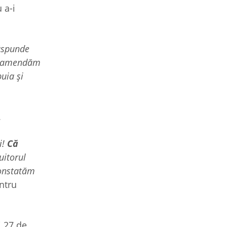
 a-i
Răspunde
să amendăm
uia și
.
i!
Că
uitorul
constatăm
entru
i 27 de