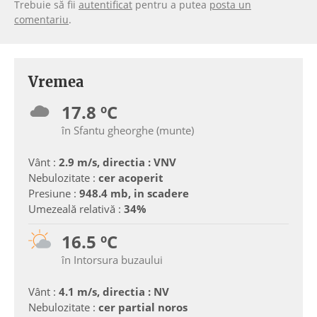
Trebuie să fii
autentificat
pentru a putea
posta un
comentariu
.
Vremea
17.8 ºC
în Sfantu gheorghe (munte)
Vânt :
2.9 m/s, directia : VNV
Nebulozitate :
cer acoperit
Presiune :
948.4 mb, in scadere
Umezeală relativă :
34%
16.5 ºC
în Intorsura buzaului
Vânt :
4.1 m/s, directia : NV
Nebulozitate :
cer partial noros