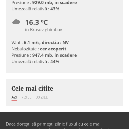
Presiune :
929.0 mb, in scadere
Umezeală relativă :
43%
16.3 ºC
în Brasov ghimbav
Vânt :
6.1 m/s, directia : NV
Nebulozitate :
cer acoperit
Presiune :
947.4 mb, in scadere
Umezeală relativă :
44%
Cele mai citite
AZI
7 ZILE
30 ZILE
Dacă dorești să primești zilnic fluxul cu cele mai