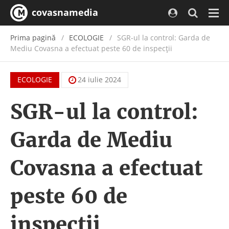
covasnamedia
Navi
Prima pagină
ECOLOGIE
SGR-ul la control: Garda de
Mediu Covasna a efectuat peste 60 de inspecţii
ECOLOGIE
24 iulie 2024
SGR-ul la control:
Garda de Mediu
Covasna a efectuat
peste 60 de
inspecţii