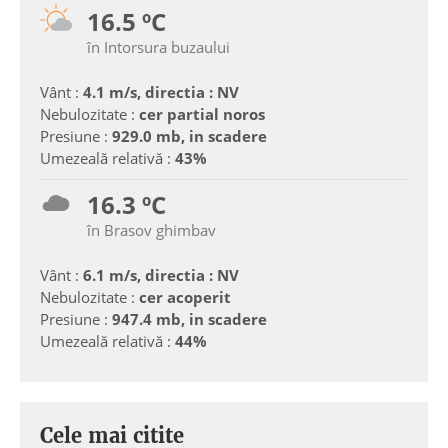
16.5 ºC
în Intorsura buzaului
Vânt :
4.1 m/s, directia : NV
Nebulozitate :
cer partial noros
Presiune :
929.0 mb, in scadere
Umezeală relativă :
43%
16.3 ºC
în Brasov ghimbav
Vânt :
6.1 m/s, directia : NV
Nebulozitate :
cer acoperit
Presiune :
947.4 mb, in scadere
Umezeală relativă :
44%
Cele mai citite