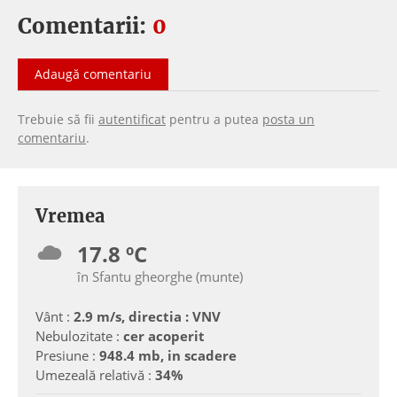
Comentarii:
0
Adaugă comentariu
Trebuie să fii
autentificat
pentru a putea
posta un
comentariu
.
Vremea
17.8 ºC
în Sfantu gheorghe (munte)
Vânt :
2.9 m/s, directia : VNV
Nebulozitate :
cer acoperit
Presiune :
948.4 mb, in scadere
Umezeală relativă :
34%