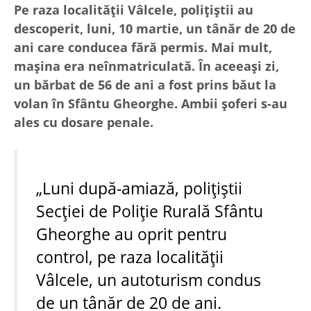
Pe raza localității Vâlcele, polițiștii au
descoperit, luni, 10 martie, un tânăr de 20 de
ani care conducea fără permis. Mai mult,
mașina era neînmatriculată. În aceeași zi,
un bărbat de 56 de ani a fost prins băut la
volan în Sfântu Gheorghe. Ambii șoferi s-au
ales cu dosare penale.
„Luni după-amiază, polițiștii
Secției de Poliție Rurală Sfântu
Gheorghe au oprit pentru
control, pe raza localității
Vâlcele, un autoturism condus
de un tânăr de 20 de ani.