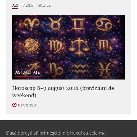
AZI
7 ZILE
30 ZILE
ACTUALITATE
Horoscop 8-9 august 2026 (previziuni de
weekend)
8 aug 2026
Dacă dorești să primești zilnic fluxul cu cele mai