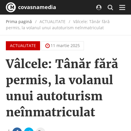
covasnamedia
Navi
Prima pagină
ACTUALITATE
/
Vâlcele: Tânăr fără
permis, la volanul unui autoturism neînmatriculat
ACTUALITATE
11 martie 2025
Vâlcele: Tânăr fără
permis, la volanul
unui autoturism
neînmatriculat