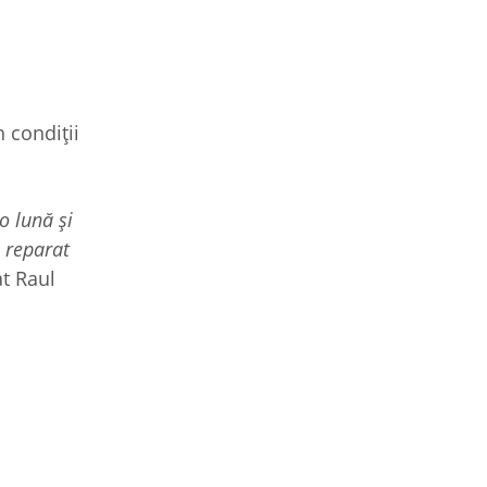
 condiții
o lună și
a reparat
t Raul