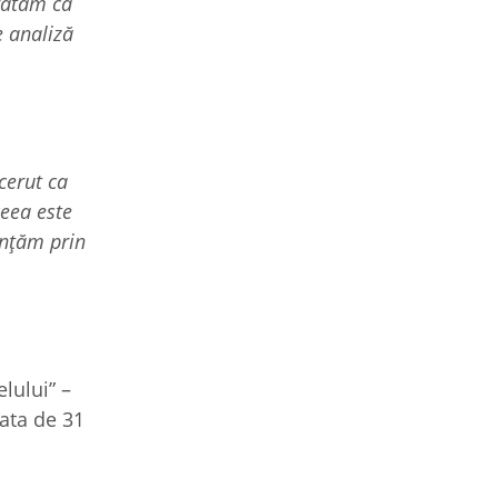
arătăm că
e analiză
cerut ca
ceea este
anțăm prin
lului” –
data de 31