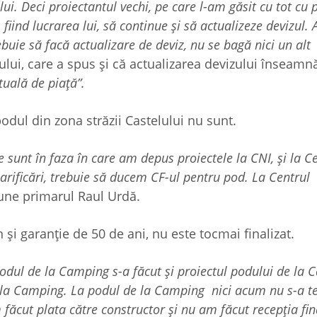
ui. Deci proiectantul vechi, pe care l-am găsit cu tot cu p
 fiind lucrarea lui, să continue și să actualizeze devizul.
rebuie să facă actualizare de deviz, nu se bagă nici un alt
ului, care a spus și că actualizarea devizului înseamn
tuală de piață”.
odul din zona străzii Castelului nu sunt.
sunt în faza în care am depus proiectele la CNI, și la C
larificări, trebuie să ducem CF-ul pentru pod. La Centrul
une primarul Raul Urdă.
n și garanție de 50 de ani, nu este tocmai finalizat.
podul de la Camping s-a făcut și proiectul podului de la C
de la Camping. La podul de la Camping nici acum nu s-a t
ăcut plata către constructor și nu am făcut recepția fin