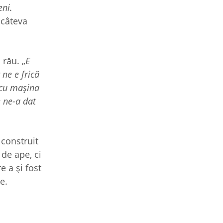
eni.
 câteva
 rău. „
E
 ne e frică
 cu mașina
e ne-a dat
 construit
 de ape, ci
e a și fost
le.