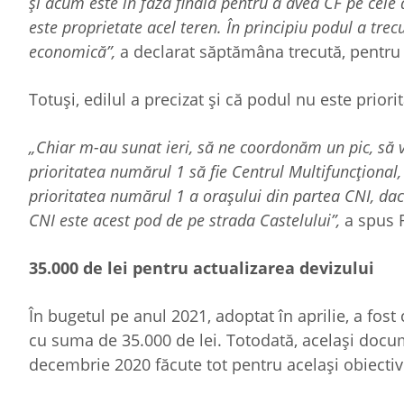
și acum este în fază finală pentru a avea CF pe cele
este proprietate acel teren. În principiu podul a tre
economică”,
a declarat săptămâna trecută, pentru
Totuși, edilul a precizat și că podul nu este prior
„Chiar m-au sunat ieri, să ne coordonăm un pic, să v
prioritatea numărul 1 să fie Centrul Multifuncțional
prioritatea numărul 1 a orașului din partea CNI, dac
CNI este acest pod de pe strada Castelului”,
a spus 
35.000 de lei pentru actualizarea devizului
În bugetul pe anul 2021, adoptat în aprilie, a fost
cu suma de 35.000 de lei. Totodată, același docume
decembrie 2020 făcute tot pentru același obiecti