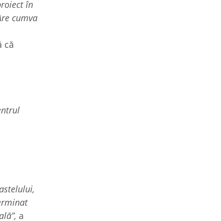
roiect în
 Are cumva
ă că
entrul
astelului,
erminat
ală”,
a