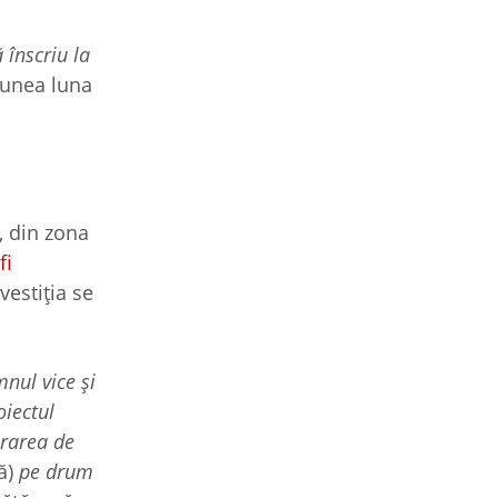
 înscriu la
punea luna
, din zona
fi
vestiția se
nul vice și
oiectul
crarea de
ră)
pe drum