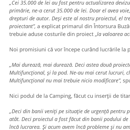
„Cei 35.000 de lei au fost pentru actualizarea devizul
primărie, ne-a cerut 35.000 de lei. Doar el avea voie,
drepturi de autor. Deși este al nostru proiectul, el t
proiectant”,
a explicat primarul din Întorsura Buză
trebuie aduse costurile din proiect „
la valoarea ac
Noi promisiuni că vor începe curând lucrările la p
„Mai durează, mai durează. Deci astea două proiecte 
Multifuncțional, și la pod. Ne-au mai cerut lucruri, c
Multifuncțional nu mai trebuie nicio modificare”,
sp
Nici podul de la Camping, făcut cu inserții de tita
„Deci din banii veniți pe situație de urgență pentru 
atât. Deci proiectul a fost făcut din banii podului 
încă lucrarea. Și acum avem încă probleme și nu am f