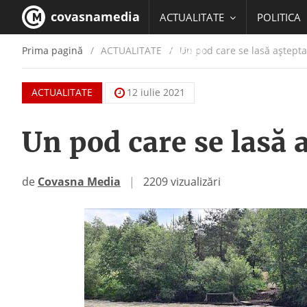
covasnamedia
ACTUALITATE
POLITICA
Prima pagină
ACTUALITATE
/
Un pod care se lasă aștepta
EDUCATIE
ACTUALITATE
12 iulie 2021
Un pod care se lasă 
de
Covasna Media
|
2209 vizualizări