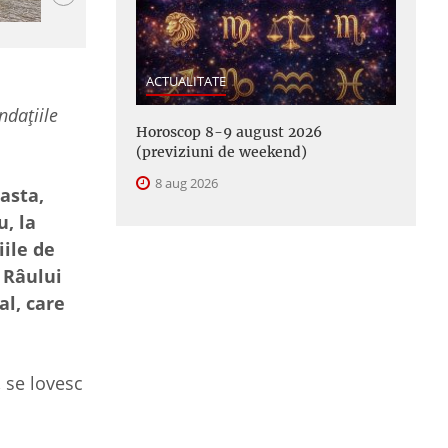
ACTUALITATE
ndațiile
Horoscop 8-9 august 2026
(previziuni de weekend)
8 aug 2026
asta,
u, la
iile de
 Râului
al, care
 se lovesc